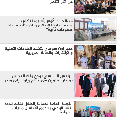
من اثار التنمر
مصالحات الأزهر بأسيوط تكثف
استعداداتها لإطلاق مبادرة "أبنوب بلا
خصومات ثأرية"
مدير امن سوهاج يتفقد الخدمات الامنية
والارتكازات والحالة المرورية
الرئيس السيسي يودع ملك البحرين
بمطار العلمين في ختام زيارته إلى مصر
اللجنة العامة لحماية الطفل تنظم ندوة
لنشر الوعي بحقوق الأطفال وآليات
الحماية