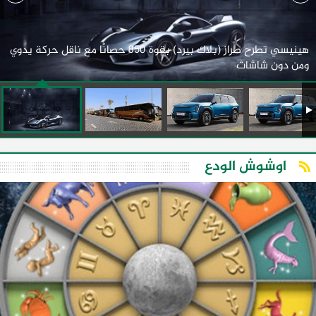
هينيسي تطرح طراز (بلاك بيرد) بقوة 850 حصانًا مع ناقل حركة يدوي
ومن دون شاشات
اوشوش الودع