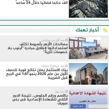
الف حكما قضائيا خلال 24 ساعه
أخبار تهمك
منذ أقل من ساعتين
مصالحات الأزهر بأسيوط تكثف
استعداداتها لإطلاق مبادرة "أبنوب بلا
خصومات ثأرية"
منذ حوالي 4 ساعات
بنك الاستثمار يعلن نتائج قوية للنصف
الأول من عام 2026 بنمو 61% في الربح
قبل الضريبة
منذ يوم
بالاسم ورقم الجلوس.. نتيجة الدور
الثاني للشهادة الإعدادية فى بنى
سويف