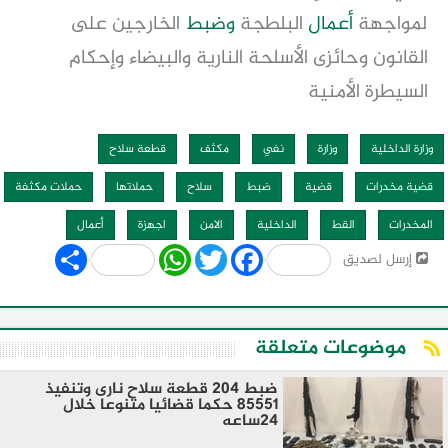
لمواجهة
أعمال
البلطجة
وضبط
الخارجين على
القانون وحائزى الأسلحة النارية والبيضاء وإحكام
السيطرة الأمنية
وزارة الداخلية
وزارة
نفي
مكثف
قطعة سلاح
قضية مخدرات
قضية
ضبط
سلاح
حملاتها
حملات مكثفة
المخدرات
القط
الداخلية
الامن
اجهزة
أعمال
Share
WhatsApp
Twitter
Facebook
إرسل لصديق
موضوعات متعلقة
ضبط 204 قطعة سلاح نارى وتنفيذ
85551 حكما قضائيا متنوعا خلال
24ساعه