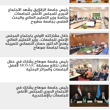
رئيس جامعة الزقازيق يشهد الاجتماع
الدورى للمجلس الأعلى للجامعات
برئاسة وزير التعليم العالي والبحث
العلمى بجامعة مطروح
خلال مشاركته الاولي باجتماع المجلس
الإعلي للجامعات.. وزير التعليم العالي
يهنئ الدكتور حسان النعماني لتعيينه
رئيساً لجامعة سوهاج
رئيس جامعة سوهاج يشارك في حفل
إعلان نتائج مسابقة MOSAIC لأفضل
الجامعات والمراكز البحثية
رئيس جامعة سوهاج يشارك في
الاجتماع الدوري للمجلس الأعلى
للجامعات بالإسكندرية