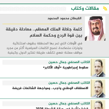
مقالات وكتاب
القبطان محمود المحمود
كلمة جلالة الملك المعظم.. معادلة دقيقة
بين قوة الردع وحكمة السلام
في الأوقات التي تمر بها المنطقة بظروف استثنائية
وتوترات متصاعدة، تصبح الكلمات السياسية أكثر من مجرد
مواقف معلنة؛ فهي تكشف طريقة تفكير الدول، وكيفية
إدارتها للأزمات، والحدود التي تفصل بين القوة ...
الكاتب الصحفي جمال حسين
سقوط إمبراطورية «أولاد الأكابر»
الكاتب الصحفي جمال حسين
الاصطفاف الوطني واجب.. ومواجهة الشائعات فريضة
الكاتب الصحفي جمال حسين
قراءة متأنية في حركة الشرطة 2026