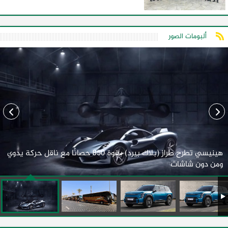
ألبومات الصور
هينيسي تطرح طراز (بلاك بيرد) بقوة 850 حصانًا مع ناقل حركة يدوي
ومن دون شاشات