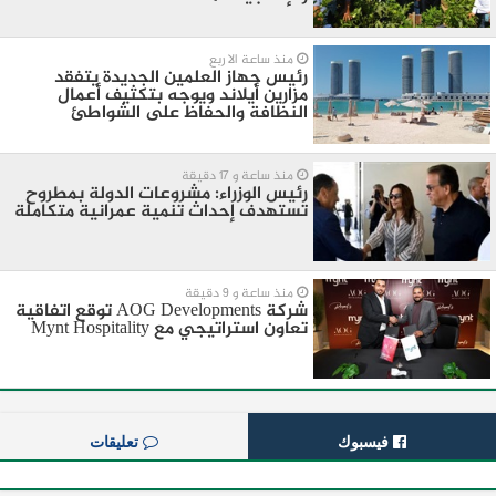
منذ ساعة الا ربع
رئيس جهاز العلمين الجديدة يتفقد
مزارين أيلاند ويوجه بتكثيف أعمال
النظافة والحفاظ على الشواطئ
منذ ساعة و 17 دقيقة
رئيس الوزراء: مشروعات الدولة بمطروح
تستهدف إحداث تنمية عمرانية متكاملة
منذ ساعة و 9 دقيقة
شركة AOG Developments توقع اتفاقية
تعاون استراتيجي مع Mynt Hospitality
فيسبوك
تعليقات