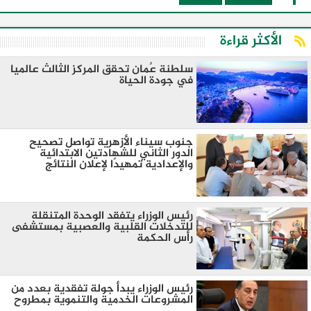
الأكثر قراءة
سلطنة عٌمان تحقق المركز الثالث عالميا
في جودة الحياة
جنوب سيناء الأزهرية تواصل تصحيح
الدور الثاني للشهادتين الابتدائية
والإعدادية تمهيدًا لإعلان النتائج
رئيس الوزراء يتفقد الوحدة المتنقلة
للتدخلات القلبية والعصبية بمستشفى
رأس الحكمة
رئيس الوزراء يبدأ جولة تفقدية بعدد من
المشروعات الخدمية والتنموية بمطروح