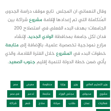
وقال النعماني ان المجلس تابع موقف دراسة الجدوى
المُتكاملة التي تم إعدادها لإقامة
مشروع
شراكة بين
الجامعات؛ بهدف البدء الفعلي في استصلاح 200
فدان لكل جامعة بمحافظة
الوادي الجديد
، لإنشاء
مزارع نموذجية تخصصية علمية، بالإضافة إلى
متابعة
خطوات البدء في
المشروع
خلال الفترة القادمة، والذي
يأتي ضمن خطة الدولة لتنمية إقليم
جنوب الصعيد
.
وزير التعليم العالي
وزير
وزارة
منظومة
معرض
مصر
مشروع
مدبولى
مجلس الوزراء
متابعة
لدعم
فى مصر
فعاليات
عمان
طلاب
صيانة
صلاح
شهر
شراكة