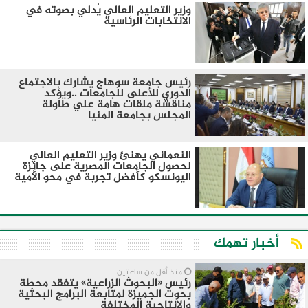
وزير التعليم العالي يُدلي بصوته في
الانتخابات الرئاسية
رئيس جامعة سوهاج يشارك بالاجتماع
الدوري للأعلى للجامعات ..ويؤكد
مناقشة ملقات هامة علي طاولة
المجلس بجامعة المنيا
النعماني يهنئ وزير التعليم العالي
لحصول الجامعات المصرية على جائزة
اليونسكو كأفضل تجربة في محو الأمية
أخبار تهمك
منذ أقل من ساعتين
رئيس «البحوث الزراعية» يتفقد محطة
بحوث الجميزة لمتابعة البرامج البحثية
والإنتاجية المختلفة