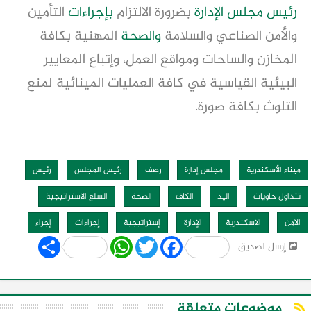
رئيس
مجلس الإدارة
بضرورة الالتزام
بإجراءات
التأمين
والأمن الصناعي والسلامة
والصحة
المهنية بكافة
المخازن والساحات ومواقع العمل، وإتباع المعايير
البيئية القياسية في كافة العمليات المينائية لمنع
التلوث بكافة صورة.
ميناء الأسكندرية
مجلس إدارة
رصف
رئيس المجلس
رئيس
تتداول حاويات
اليد
الكاف
الصحة
السلع الاستراتيجية
الامن
الاسكندرية
الإدارة
إستراتيجية
إجراءات
إجراء
Share
WhatsApp
Twitter
Facebook
إرسل لصديق
موضوعات متعلقة