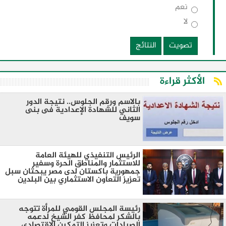
نعم
لا
تصويت
النتائج
الأكثر قراءة
بالاسم ورقم الجلوس.. نتيجة الدور
الثاني للشهادة الإعدادية فى بنى
سويف
الرئيس التنفيذي للهيئة العامة
للاستثمار والمناطق الحرة وسفير
جمهورية باكستان لدى مصر يبحثان سبل
تعزيز التعاون الاستثماري بين البلدين
رئيسة المجلس القومي للمرأة تتوجه
بالشكر لمحافظ كفر الشيخ لدعمه
الصيادات وتعزيز التمكين الاقتصادي