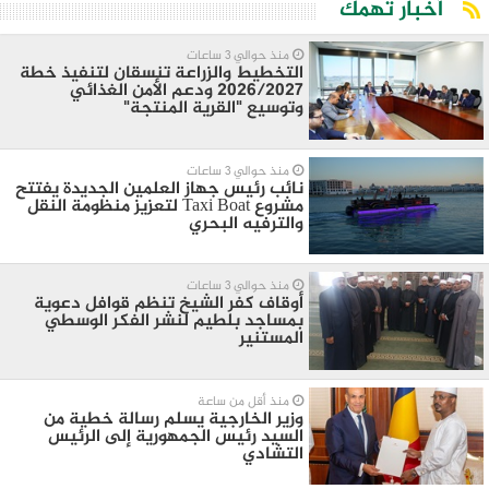
أخبار تهمك
منذ حوالي 3 ساعات
التخطيط والزراعة تنسقان لتنفيذ خطة
2026/2027 ودعم الأمن الغذائي
وتوسيع "القرية المنتجة"
منذ حوالي 3 ساعات
نائب رئيس جهاز العلمين الجديدة يفتتح
مشروع Taxi Boat لتعزيز منظومة النقل
والترفيه البحري
منذ حوالي 3 ساعات
أوقاف كفر الشيخ تنظم قوافل دعوية
بمساجد بلطيم لنشر الفكر الوسطي
المستنير
منذ أقل من ساعة
وزير الخارجية يسلم رسالة خطية من
السيد رئيس الجمهورية إلى الرئيس
التشادي