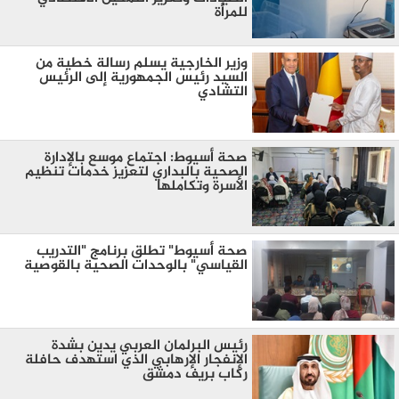
للمرأة
وزير الخارجية يسلم رسالة خطية من
السيد رئيس الجمهورية إلى الرئيس
التشادي
صحة أسيوط: اجتماع موسع بالإدارة
الصحية بالبداري لتعزيز خدمات تنظيم
الأسرة وتكاملها
صحة أسيوط" تطلق برنامج "التدريب
القياسي" بالوحدات الصحية بالقوصية
رئيس البرلمان العربي يدين بشدة
الإنفجار الإرهابي الذي استهدف حافلة
ركاب بريف دمشق