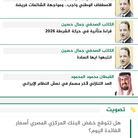
الاصطفاف الوطني واجب.. ومواجهة الشائعات فريضة
الكاتب الصحفي جمال حسين
قراءة متأنية في حركة الشرطة 2026
الكاتب الصحفي جمال حسين
انتبهوا ايها السادة
القبطان محمود المحمود
العد التنازلي لآخر مسمار في نعش النظام الإيراني
تصويت
هل تتوقع خفض البنك المركزي المصري أسعار
الفائدة اليوم؟