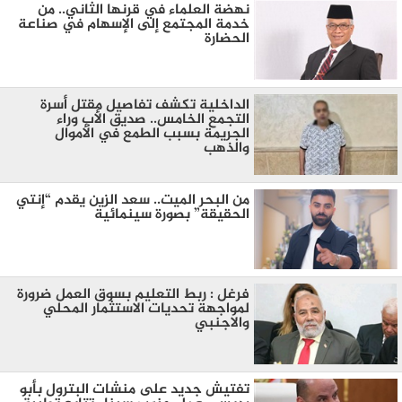
نهضة العلماء في قرنها الثاني.. من
خدمة المجتمع إلى الإسهام في صناعة
الحضارة
الداخلية تكشف تفاصيل مقتل أسرة
التجمع الخامس.. صديق الأب وراء
الجريمة بسبب الطمع في الأموال
والذهب
من البحر الميت.. سعد الزين يقدم “إنتي
الحقيقة” بصورة سينمائية
فرغل : ربط التعليم بسوق العمل ضرورة
لمواجهة تحديات الاستثمار المحلي
والاجنبي
تفتيش جديد على منشات البترول بأبو