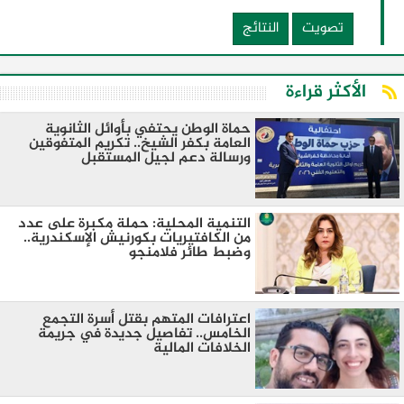
تصويت
النتائج
الأكثر قراءة
حماة الوطن يحتفي بأوائل الثانوية
العامة بكفر الشيخ.. تكريم المتفوقين
ورسالة دعم لجيل المستقبل
التنمية المحلية: حملة مكبرة على عدد
من الكافتيريات بكورنيش الإسكندرية..
وضبط طائر فلامنجو
اعترافات المتهم بقتل أسرة التجمع
الخامس.. تفاصيل جديدة في جريمة
الخلافات المالية