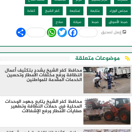
مجلس الوزراء
متابعة
لمتابعة
كفر الشيخ
كفاءة
ضبط الأسواق
ضبط
صيانة
صلاح
Share
WhatsApp
Twitter
Facebook
إرسل لصديق
موضوعات متعلقة
محافظ كفر الشيخ يشدد بتكثيف أعمال
النظافة ورفع مخلفات الأمطار وتحسين
الخدمات المقدمة للمواطنين
محافظ كفر الشيخ يتابع جهود الوحدات
المحلية في حملات النظافة وتطهير
صفايات الأمطار ورفع الإشغالات