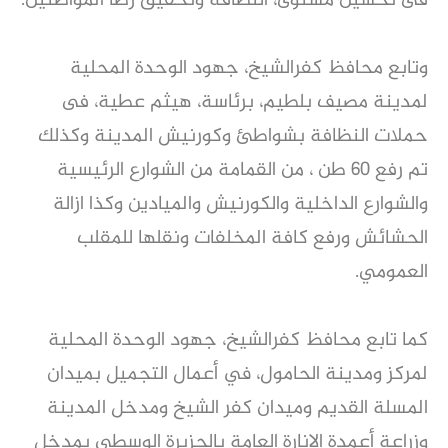
فى تحسين مستوى، النظافة وتحقيق رضا المواطنين.
وتابع محافظ كفرالشيخ، جهود الوحدة المحلية
لمدينة مصيف بلطيم، برئاسة، هيثم عطية، فى
حملات النظافة بشواطئ وكورنيش المدينة وكذلك
تم رفع ٦٠ طن ، من القمامة من الشوارع الرئيسية
والشوارع الداخلية والكورنيش والميادين وكذا ازالة
الحشائش ورفع كافة المخلفات ونقلها للمقلب
العمومي.
كما تابع محافظ كفرالشيخ، جهود الوحدة المحلية
لمركز ومدينة الحامول، في أعمال التجميل بميدان
المسلة القديم وميدان كفر الشيخ ومدخل المدينة
وزراعة أعمدة الإنارة العامة بالجزيرة الوسطي بمدخل