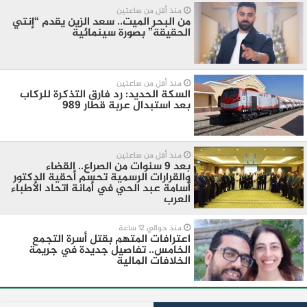
منذ أقل من ساعتين
من البحر الميت.. سعد الزين يقدم “إنتي
الحقيقة” بصورة سينمائية
منذ أقل من ساعتين
السكة الحديد: رد فارق التذكرة للركاب
بعد استبدال عربة قطار 989
منذ أقل من ساعتين
بعد 9 سنوات من الصراع.. القضاء
والقرارات الرسمية تحسم أحقية الدكتور
أسامة عبد الحي في أمانة اتحاد الأطباء
العرب
منذ حوالي 12 ساعة
اعترافات المتهم بقتل أسرة التجمع
الخامس.. تفاصيل جديدة في جريمة
الخلافات المالية