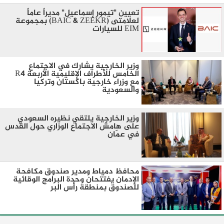
تعيين "تيمور إسماعيل" مديراً عاماً
لعلامتى (BAIC & ZEEKR) بمجموعة
EIM للسيارات
وزير الخارجية يشارك في الاجتماع
الخامس للأطراف الإقليمية الأربعة R4
مع وزراء خارجية باكستان وتركيا
والسعودية
وزير الخارجية يلتقي نظيره السعودي
على هامش الاجتماع الوزاري حول القدس
في عمّان
محافظ دمياط ومدير صندوق مكافحة
الإدمان يفتتحان وحدة البرامج الوقائية
للصندوق بمنطقة رأس البر