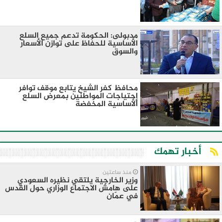
مدبولى: الحكومة تدعم جميع السلع
الأساسية للحفاظ على توازن الأسعار
والسوق
محافظ كفر الشيخ يتابع موقف توافر
إحتياجات المواطنين بمعرض السلع
الأساسية المخفضة
أخبار تهمك
منذ ساعتين
وزير الخارجية يلتقي نظيره السعودي
على هامش الاجتماع الوزاري حول القدس
في عمّان