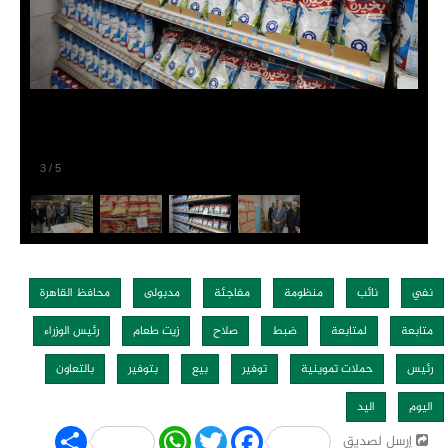
3
/
5
نفي
نائب
منظومة
مفاجئة
مدبولى
محافظ القاهرة
متابعة
لمتابعة
ضبط
صلاح
زيت طعام
رئيس الوزراء
رئيس
حملات تموينية
توفير
بيع
بتوفير
بالتعاون
اليوم
اليد
Share
WhatsApp
Twitter
Facebook
إرسل لصديق