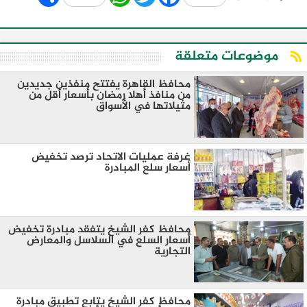
موضوعات متعلقة
محافظ القاهرة يفتتح منفذين جديدين
من منافذ أهلا رمضان بأسعار أقل من
مثيلاتها في الأسواق
غرفة عمليات الاتحاد ترصد تخفيض
أسعار سلع المبادرة
محافظ كفر الشيخ يتفقد مبادرة تخفيض
أسعار السلع في السلاسل والمعارض
التجارية
محافظ كفر الشيخ يتابع تطبيق مبادرة