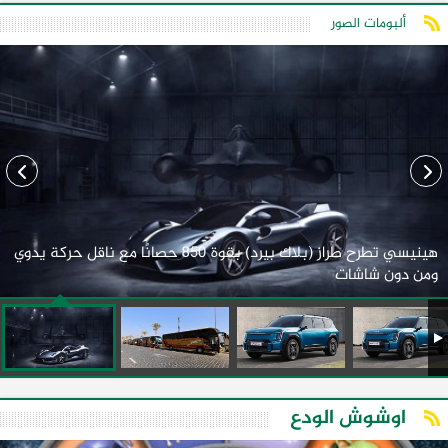
ألبومات الصور
هينيسي تطرح طراز (بلاك بيرد) بقوة 850 حصانًا مع ناقل حركة يدوي
ومن دون شاشات
اوشوش الودع