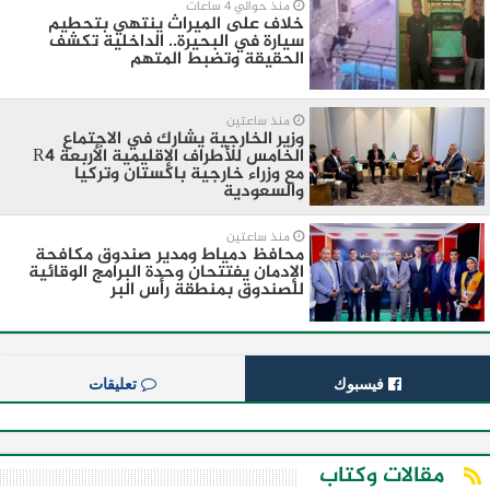
منذ حوالي 4 ساعات
خلاف على الميراث ينتهي بتحطيم
سيارة في البحيرة.. الداخلية تكشف
الحقيقة وتضبط المتهم
منذ ساعتين
وزير الخارجية يشارك في الاجتماع
الخامس للأطراف الإقليمية الأربعة R4
مع وزراء خارجية باكستان وتركيا
والسعودية
منذ ساعتين
محافظ دمياط ومدير صندوق مكافحة
الإدمان يفتتحان وحدة البرامج الوقائية
للصندوق بمنطقة رأس البر
فيسبوك
تعليقات
مقالات وكتاب