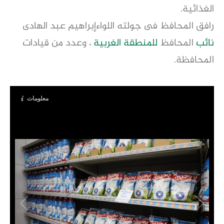
الغذائية.
رافق المحافظ فى جولته اللواءإبراهيم عبد الهادى
نائب
المحافظ
للمنطقة
الغربية
، وعدد من قيادات
المحافظة.
معلومات