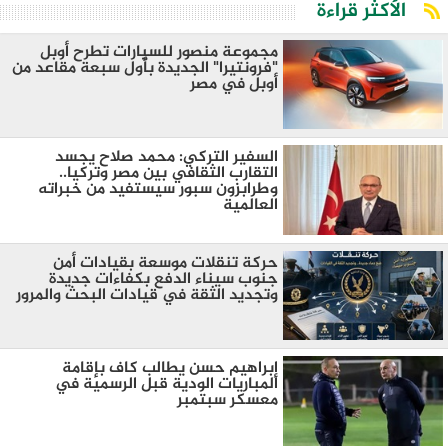
الأكثر قراءة
مجموعة منصور للسيارات تطرح أوبل
"فرونتيرا" الجديدة بأول سبعة مقاعد من
أوبل في مصر
السفير التركي: محمد صلاح يجسد
التقارب الثقافي بين مصر وتركيا..
وطرابزون سبور سيستفيد من خبراته
العالمية
حركة تنقلات موسعة بقيادات أمن
جنوب سيناء الدفع بكفاءات جديدة
وتجديد الثقة في قيادات البحث والمرور
إبراهيم حسن يطالب كاف بإقامة
المباريات الودية قبل الرسمية في
معسكر سبتمبر