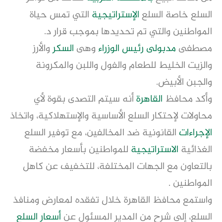
السلع خاصة السلع
الإستراتيجية
التي تمس حياة
المواطنين والتي تم تحديدها بموجب قرار د.
مصطفى
مدبولى
رئيس الوزراء
وهى
السكر
والأرز
والزيت الخليط للطعام والفول واللبن والمكرونة
والجبن الأبيض.
وأكد محافظ
القاهرة
أنه سيتم التصدى بقوة لأي
محاولات لإحتكار السلع الأساسية والإستهلاكية، واتخاذ
الإجراءات
القانونية ضد المخالفين، مع توفير السلع
الغذائية
الاستراتيجية
للمواطنين بأسعار مخفضة
بالتعاون مع الجهات المختلفة، للتخفيف عن كاهل
المواطنين .
واستمع محافظ القاهرة خلال تفقده لمعارض ومنافذ
السلع، إلى شرح من المدير المسئول عن
أسعار السلع