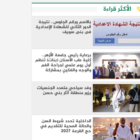
الأكثر قراءة
بالاسم ورقم الجلوس.. نتيجة
الدور الثاني للشهادة الإعدادية
فى بنى سويف
برعاية رئيس جامعة الأزهر..
كلية طب الأسنان (بنات) تنظم
أول يوم علمي لجراحة الفم
والوجه والفكين بمشاركة
نخبة من كبار الأساتذة والخبراء
وفد سياحي متعدد الجنسيات
يزور منطقة آثار بني حسن
الداخلية تحدد شروط السن
والحالة الصحية للتقديم في
حج القرعة 2027