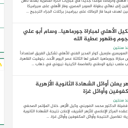
لأهلي والزمالك موعداً جديداً في مباريات الكرة المصرية بعدما تأهل
قين إلى نهائي بطولة السوبر المصري، وفاز الأهلي على سيراميكا
ن لهدف فيما فاز الزمالك على بيراميدز بركلات الجزاء الترجيح ...
يل الأهلي لمباراة جورماهيا.. وسام أبو علي
جوم وظهور عطية الله
ذ سنتين
السويسري مارسيل كولر المدير الفني للأهلي تشكيل الفريق استعداداً
مباراة جورماهيا، المقرر لها الثالثة عصر اليوم الأحد، بتوقيت القاهرة،
 ملعب نيايو الوطني بالعاصمة الكينية نيروني في ذهاب ...
هر يعلن أوائل الشهادة الثانوية الأزهرية
كفوفين وأوائل غزة
ذ سنتين
فضيلة الدكتور محمد الضويني، وكيل الأزهر، خلال المؤتمر الصحفي
عقده المركز الإعلامي للأزهر الشريف، لإعلان نتيجة الشهادة الثانوية
رية؛ تفاصيل النتيجة وأوائل المكفوفين وأوائل غزة. ...