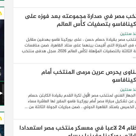
خب مصر في صدارة مجموعته بعد فوزه على
كينافاسو بتصفيات كأس العالم
ذ سنتين
نتخب مصر بقيادة حسام حسن ، على بوركينا فاسو بهدفين مقابل
ى المباراة التى أقيمت بينهما على ستاد القاهرة، ضمن منافسات
الجولة الثالثة بالتصفيات المؤهلة لكأس العالم 2026. سجل هدفى منتخب
.
وزير النقل يدشن 20 أتوبيسًا جديدًا مكيفًا من إنتاج شركة
ات الكهربائية
النصر للسيارات إلى شركة الاتحاد العربي للنقل البري
ناوى يحرص عرين مرمى المنتخب أمام
(السوبرجيت)
ن
كينافاسو
ذ سنتين
الجهاز الفني لمنتخب مصر الأول لكرة القدم بقيادة الكابتن حسام
ن تشكيل مباراة مصر أمام بوركينا فاسو المقرر لها العاشرة مساء
 الخميس باستاد القاهرة الدولي ، ضمن مباريات الجولة الثالثة من ...
انتظام ٢٤ لاعبا في معسكر منتخب مصر استعدادا