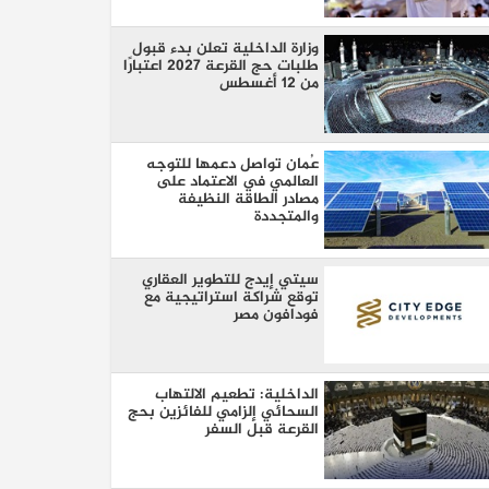
وزارة الداخلية تعلن بدء قبول
طلبات حج القرعة 2027 اعتبارًا
من 12 أغسطس
عُمان تواصل دعمها للتوجه
العالمي في الاعتماد على
مصادر الطاقة النظيفة
والمتجددة
سيتي إيدج للتطوير العقاري
توقع شراكة استراتيجية مع
فودافون مصر
الداخلية: تطعيم الالتهاب
السحائي إلزامي للفائزين بحج
القرعة قبل السفر