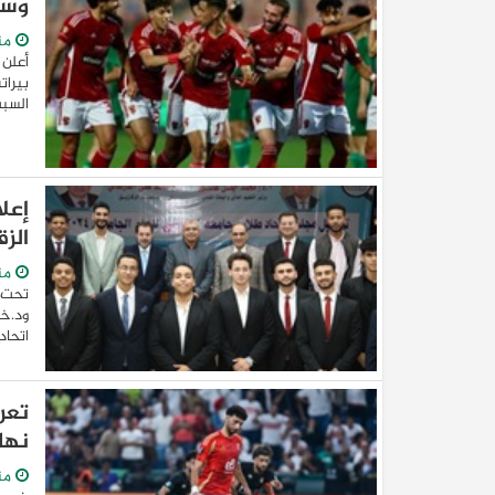
وسا
من
أعلن 
بيرات
السبت
إعل
الزق
من
تحت ر
ود.خا
اتحاد
تعر
نها
من