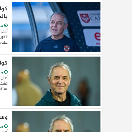
كول
بال
من
أعلن 
الفري
على اس
كول
من
أعلن 
تشكيل
استاد
وسا
من