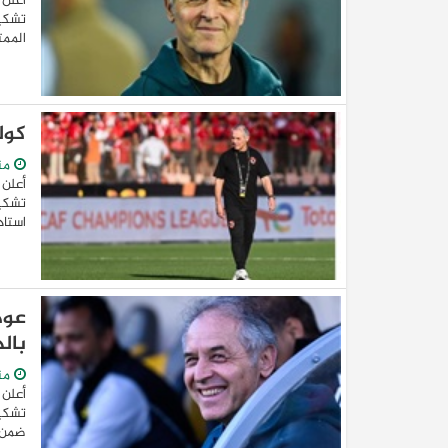
أعلن 
تشكيل
الممت
كول
من
أعلن 
تشكيل
استاد ال
عود
بال
من
أعلن 
تشكيل
ضمن م