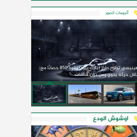
ألبومات الصور
لأول مرة.. مصر
هينيسي تطرح طراز (بلاك بيرد) بقوة 850 حصانًا مع
اقل حركة يدوي ومن دون شاشات
2026)
اوشوش الودع