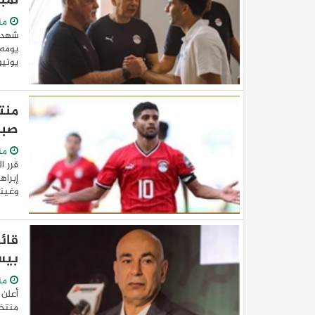
لمبا
من
يونيو و٢٩ مايو على الترتيب، استعدادا لمباراتي 
منت
صب
منذ
قرر ا
إبراه
وغيني
قائ
بيس
منذ
أعلن 