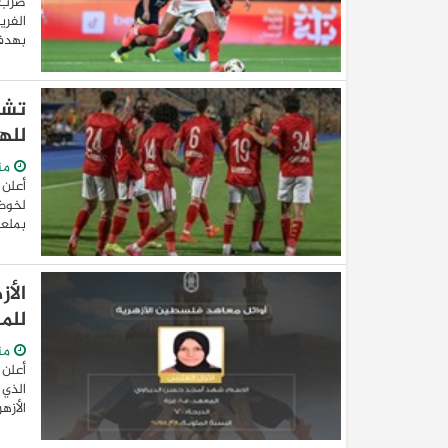
ضرب ا
الفري
بهدفي
تشك
لله
من
أعلن 
لخوض 
بملعب
الأز
للم
من
أعلن 
الذي 
الأزه