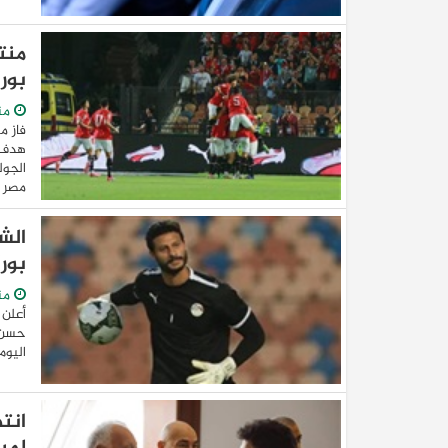
منت
بور
من
فاز م
هدف ف
مصر ..
كيا EV9 GT للباحثين عن متعة قيادة السيار
الش
العائلية
بور
من
أعلن 
حسن ع
اليوم