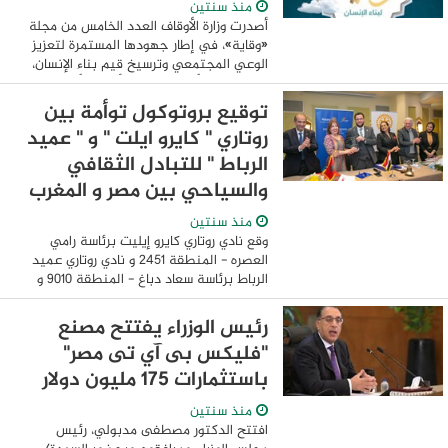
منذ سنتين
أصدرت وزارة الأوقاف العدد الخامس من مجلة
«وقاية»، في إطار جهودها المستمرة لتعزيز
الوعي المجتمعي وترسيخ قيم بناء الإنسان،
تحت قيادة الأستاذ الدكتور أسامة الأزهري، وزير
الأوقاف. تأتي هذه ...
توقيع بروتوكول توأمة بين
روتاري " كايرو ايلت " و " عميد
الرباط " للتبادل الثقافي
والسياحي بين مصر و المغرب
منذ سنتين
وقع نادي روتاري كايرو إيليت برئاسة رامي
العصره - المنطقة ٢٤٥١ و نادي روتاري عميد
الرباط برئاسة سعاد دباغ - المنطقة ٩٠١٠ و
مثل النادي المغربي الرئيس سعاد دباغ و
المحافظ السابق للمنطقة ٩٠١٠ سعدية ...
رئيس الوزراء يفتتح مصنع
"فليكس بى آي تى مصر"
باستثمارات 175 مليون دولار
منذ سنتين
افتتح الدكتور مصطفى مدبولي، رئيس