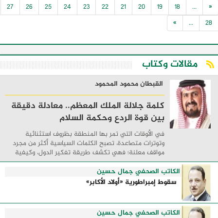
27
26
25
24
23
22
21
20
19
18
...
«
»
...
28
مقالات وكتاب
القبطان محمود المحمود
كلمة جلالة الملك المعظم.. معادلة دقيقة
بين قوة الردع وحكمة السلام
في الأوقات التي تمر بها المنطقة بظروف استثنائية
وتوترات متصاعدة، تصبح الكلمات السياسية أكثر من مجرد
مواقف معلنة؛ فهي تكشف طريقة تفكير الدول، وكيفية
إدارتها للأزمات، والحدود التي تفصل بين القوة ...
الكاتب الصحفي جمال حسين
سقوط إمبراطورية «أولاد الأكابر»
الكاتب الصحفي جمال حسين