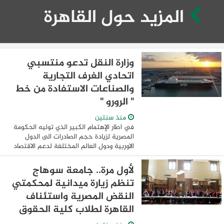
المزيد حول القاهرة
وزارة النقل تدعو منتسبي
اتحادي الغرف التجارية
والصناعات الاستفادة من خط
" الرورو "
منذ سنتين
في اطار الإهتمام الكبير الذي توليه الحكومة
المصرية لزيادة حجم الصادرات الى الدول
الاوربية ودول العالم المختلفة لدعم الاقتصاد
القومي وفي ضوء تشغيل وزارة النقل لخط
الرورو بين مينائى دمياط و تريستا ...
لأول مرة.. جامعة سوهاج
تنظم زيارة ميدانية لمحكمتي
النقض المصرية واستئناف
القاهرة لطلاب كلية الحقوق