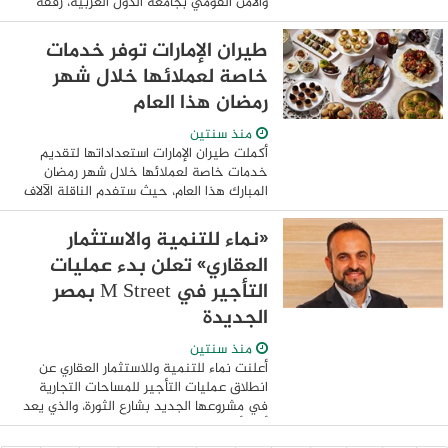
والأمن القومي بجامعة الدول العربية، رفقة
الوزير المفوض طارق عبدالسلام - مدير الإدارة
العسكرية - الأمين العام للإتحاد ...
طيران الإمارات توفر خدمات
خاصة لعملائها خلال شهر
رمضان هذا العام
منذ سنتين
أكملت طيران الإمارات استعداداتها لتقديم
خدمات خاصة لعملائها خلال شهر رمضان
المبارك هذا العام، حيث ستفدم الناقلة الآلاف
من علب وجبات الإفطار للركاب الصائمين على
متن الطائرة وعند بوابات الصعود، وستقدم ...
«نماء للتنمية والاستثمار
العقاري» تعلن بدء عمليات
التأجير في M Street بمصر
الجديدة
منذ سنتين
أعلنت نماء للتنمية وللاستثمار العقاري عن
انطلاق عمليات التأجير للمساحات التجارية
في مشروعها الجديد بشارع الثورة، والذي يعد
أحد أبرز الوجهات التجارية القادمة في قلب
مصر الجديدة، على أن يقوم بهذه ...