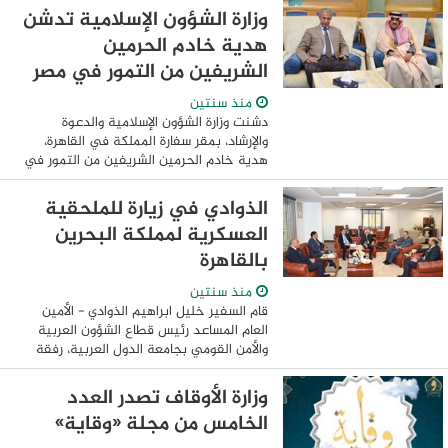
لمكتب علاقات العمل بـ 15 مايو والمعادي ...
وزارة الشؤون الإسلامية تدشن
هدية خادم الحرمين
الشريفين من التمور في مصر
منذ سنتين
دشنت وزارة الشؤون الإسلامية والدعوة
والإرشاد، بمقر سفارة المملكة في القاهرة،
هدية خادم الحرمين الشريفين من التمور في
جمهورية مصر العربية، بحضور نائب سفير
خادم الحرمين الشريفين لدى مصر عبدالرحمن
الذوادي في زيارة للملحقية
...
العسكرية لمملكة البحرين
بالقاهرة
منذ سنتين
قام السفير خليل ابراهيم الذوادي - الأمين
العام المساعد رئيس قطاع الشؤون العربية
والأمن القومي بجامعة الدول العربية، رفقة
الوزير المفوض طارق عبدالسلام - مدير الإدارة
العسكرية - الأمين العام للإتحاد ...
وزارة الأوقاف تصدر العدد
الخامس من مجلة «وقاية»