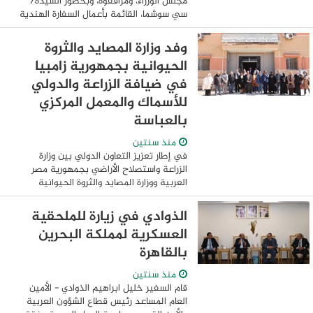
مجلس الوزراء، ومرافقوه، وبحضور السيدة/
سي سوشما، القائمة بأعمال السفارة الهندية
في القاهرة، مصنع شركة "فليكس بي آي تي
مصر" لتصنيع راتنج البولي استرPET، وذلك
وفد وزارة المصايد والثروة
خلال ...
الحيوانية بجمهورية زامبيا
في ضيافة الزراعة والدولي
للأسماك والمعمل المركزي
بالعباسة
منذ سنتين
في إطار تعزيز التعاون الدولي بين وزارة
الزراعة واستصلاح الأراضي بجمهورية مصر
العربية ووزارة المصايد والثروة الحيوانية
بجمهورية زامبيا لتعزيز التعاون المشترك بين
الدولتين وبرعاية معالى وزير ...
الذوادي في زيارة للملحقية
العسكرية لمملكة البحرين
بالقاهرة
منذ سنتين
قام السفير خليل ابراهيم الذوادي - الأمين
العام المساعد رئيس قطاع الشؤون العربية