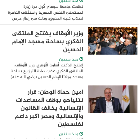
منذ سنتين
نظمت جامعة سوهاج لأول مرة زيارة
لمحكمتي النقض المصرية واستئناف القاهرة
لطلاب كلية الحقوق، وذلك في إطار حرص
الجامعة علي تعزيز وصقل مهارات الطلاب و
زيادة ثقافة الوعي القانوني لديهم ودمج
وزير الأوقاف يفتتح الملتقى
الجانب النظري ...
الفكري بساحة مسجد الإمام
الحسين
منذ سنتين
إفتتح الدكتور أسامة الأزهري، وزير الأوقاف،
الملتقى الفكري عقب صلاة التراويح بساحة
مسجد مولانا الإمام الحسين (رضي الله عنه)
في القاهرة، وسط أجواء إيمانية مفعمة
بالروحانية، وذلك في إطار جهود ...
امين حماة الوطن: قرار
نتنياهو بوقف المساعدات
الإنسانية يخالف القانون
والإنسانية ومصر اكبر داعم
لفلسطين
منذ سنتين