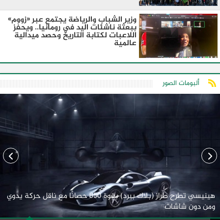
وزير الشباب والرياضة يجتمع عبر «زووم»
ببعثة ناشئات اليد في رومانيا.. ويحفز
اللاعبات لكتابة التاريخ وحصد ميدالية
عالمية
ألبومات الصور
هينيسي تطرح طراز (بلاك بيرد) بقوة 850 حصانًا مع ناقل حركة يدوي
ومن دون شاشات