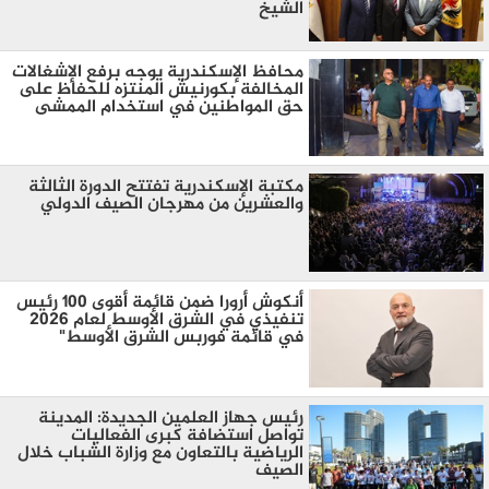
الشيخ
محافظ الإسكندرية يوجه برفع الإشغالات
المخالفة بكورنيش المنتزه للحفاظ على
حق المواطنين في استخدام الممشى
مكتبة الإسكندرية تفتتح الدورة الثالثة
والعشرين من مهرجان الصيف الدولي
أنكوش أرورا ضمن قائمة أقوى 100 رئيس
تنفيذي في الشرق الأوسط لعام 2026
في قائمة فوربس الشرق الأوسط"
رئيس جهاز العلمين الجديدة: المدينة
تواصل استضافة كبرى الفعاليات
الرياضية بالتعاون مع وزارة الشباب خلال
الصيف