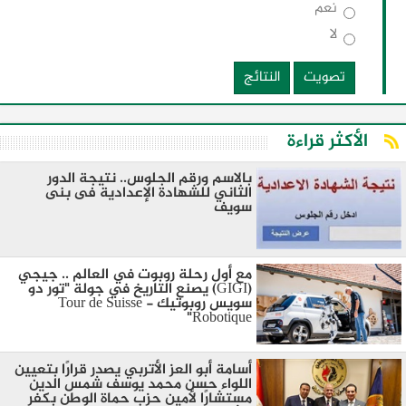
نعم
لا
تصويت
النتائج
الأكثر قراءة
بالاسم ورقم الجلوس.. نتيجة الدور
الثاني للشهادة الإعدادية فى بنى
سويف
مع أول رحلة روبوت في العالم .. جيجي
(GIGI) يصنع التاريخ في جولة "تور دو
سويس روبوتيك - Tour de Suisse
Robotique"
أسامة أبو العز الأتربي يصدر قرارًا بتعيين
اللواء حسن محمد يوسف شمس الدين
مستشارًا لأمين حزب حماة الوطن بكفر