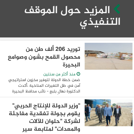
المزيد حول الموقف
التنفيذي
توريد 206 ألف طن من
محصول القمح بشون وصوامع
البحيرة
منذ أكثر من سنتين
ضمن خطة الدولة لتوفير مخزون استراتيجي
آمن في ظل التغيرات المناخية ،أكدت
الدكتورة نهال بلبع - نائب محافظ البحيرة
على استمرار أعمال توريد محصول القمح
لموسم حصاد 2024. مشيرة إلى أن إجمالي ما
"وزير الدولة للإنتاج الحربي"
تم ...
يقوم بجولة تفقدية مفاجئة
لشركة "حلوان للآلات
والمعدات" لمتابعة سير