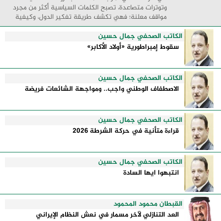
وتوترات متصاعدة، تصبح الكلمات السياسية أكثر من مجرد
مواقف معلنة؛ فهي تكشف طريقة تفكير الدول، وكيفية
إدارتها للأزمات، والحدود التي تفصل بين القوة ...
الكاتب الصحفي جمال حسين
سقوط إمبراطورية «أولاد الأكابر»
الكاتب الصحفي جمال حسين
الاصطفاف الوطني واجب.. ومواجهة الشائعات فريضة
الكاتب الصحفي جمال حسين
قراءة متأنية في حركة الشرطة 2026
الكاتب الصحفي جمال حسين
انتبهوا ايها السادة
القبطان محمود المحمود
العد التنازلي لآخر مسمار في نعش النظام الإيراني