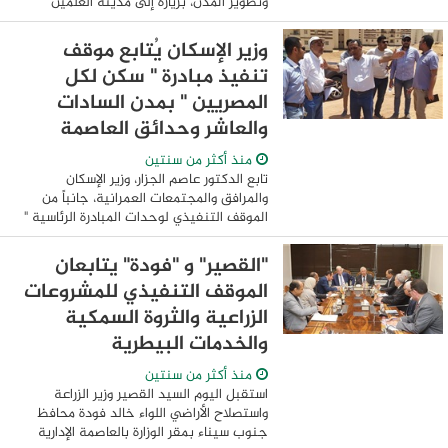
وتطوير المدن، بزيارة إلى مدينة العلمين
الجديدة، لمتابعة سير العمل بالمشروعات
المختلفة، والأعمال الجاري تنفيذها. ...
وزير الإسكان يُتابع موقف
تنفيذ مبادرة " سكن لكل
المصريين " بمدن السادات
والعاشر وحدائق العاصمة
منذ أكثر من سنتين
تابع الدكتور عاصم الجزار، وزير الإسكان
والمرافق والمجتمعات العمرانية، جانباً من
الموقف التنفيذي لوحدات المبادرة الرئاسية "
سكن لكل المصريين " بمدن السادات والعاشر
من رمضان وحدائق العاصمة. وأشار ...
"القصير" و "فودة" يتابعان
الموقف التنفيذي للمشروعات
الزراعية والثروة السمكية
والخدمات البيطرية
منذ أكثر من سنتين
استقبل اليوم السيد القصير وزير الزراعة
واستصلاح الأراضي اللواء خالد فودة محافظ
جنوب سيناء بمقر الوزارة بالعاصمة الإدارية