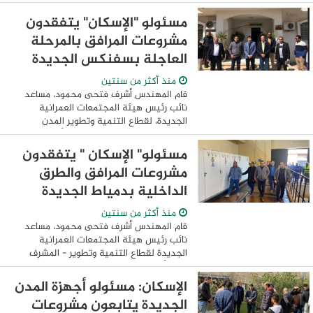
الجديدة وتم عقد اجتماعا لمتابعة
المشروعات الزراعية بجنوب سيناء وتلبية ...
مسئولو "الإسكان" يتفقدون
مشروعات المرافق بالمرحلة
العاجلة بسفنكس الجديدة
منذ أكثر من سنتين
قام المهندس أشرف فتحى محمود، مساعد
نائب رئيس هيئة المجتمعات العمرانية
الجديدة، لقطاع التنمية وتطوير المدن
للأزمات والكوارث والمشرف على أعمال
المرافق بالهيئة، والوفد المرافق، بزيارة
مسئولو" الإسكان " يتفقدون
تفقدية لمشروعات ...
مشروعات المرافق والطرق
الداخلية بدمياط الجديدة
منذ أكثر من سنتين
قام المهندس أشرف فتحى محمود، مساعد
نائب رئيس هيئة المجتمعات العمرانية
الجديدة لقطاع التنمية وتطوير - المشرف
على أعمال المرافق بالهيئة، بزيارة تفقدية
لتفقد مشروعات المرافق وروافع ومحطات
الإسكان: مسئولو أجهزة المدن
مياه الشرب ...
الجديدة يتابعون مشروعات