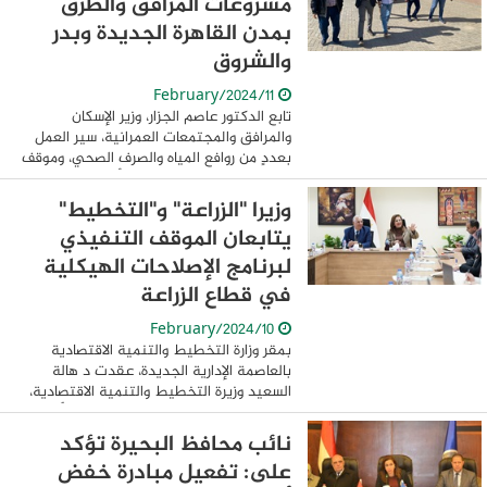
مشروعات المرافق والطرق
بمدن القاهرة الجديدة وبدر
والشروق
11/February/2024
تابع الدكتور عاصم الجزار، وزير الإسكان
والمرافق والمجتمعات العمرانية، سير العمل
بعددٍ من روافع المياه والصرف الصحي، وموقف
مشروعات المرافق، والطرق، وأعمال التطوير
الجارية بمدن القاهرة الجديدة، ...
وزيرا "الزراعة" و"التخطيط"
يتابعان الموقف التنفيذي
لبرنامج الإصلاحات الهيكلية
في قطاع الزراعة
10/February/2024
بمقر وزارة التخطيط والتنمية الاقتصادية
بالعاصمة الإدارية الجديدة، عقدت د هالة
السعيد وزيرة التخطيط والتنمية الاقتصادية،
والسيد القصير وزير الزراعة واستصلاح الأراضي،
اجتماعا لمتابعة معدلات تنفيذ ...
نائب محافظ البحيرة تؤكد
على: تفعيل مبادرة خفض