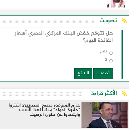
تصويت
هل تتوقع خفض البنك المركزي المصري أسعار
الفائدة اليوم؟
نعم
لا
تصويت
النتائج
الأكثر قراءة
​حازم المنوفي ينصح المصريين: اشتروا
"حلاوة المولد" مبكراً لهذا السبب..
وابتعدوا عن حلوى الرصيف