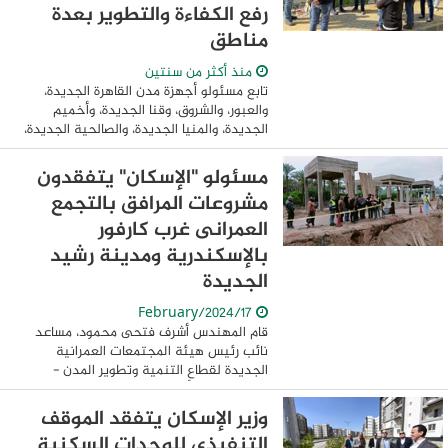
رفع الكفاءة والتطوير بعدة
مناطق
منذ أكثر من سنتين
تابع مسئولو أجهزة مدن القاهرة الجديدة،
والعبور، والشروق، وقنا الجديدة، وأخميم
الجديدة، والمنيا الجديدة، والصالحية الجديدة،
عدة مشروعات لرفع الكفاءة والتطوير تشمل:
أعمال رفع كفاءة وتطوير الطرق، ...
مسئولو "الإسكان" يتفقدون
مشروعات المرافق بالتجمع
العمرانى غرب كارفور
بالإسكندرية ومدينة رشيد
الجديدة
17/February/2024
قام المهندس أشرف فتحى محمود، مساعد
نائب رئيس هيئة المجتمعات العمرانية
الجديدة لقطاع التنمية وتطوير المدن -
المشرف على أعمال المرافق بالهيئة، بزيارة
تفقدية لمشروعات المرافق الجارى تنفيذها
وزير الإسكان يتفقد الموقف
بالتجمع ...
التنفيذى للوحدات السكنية