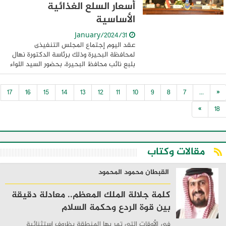
أسعار السلع الغذائية
الأساسية
31/January/2024
عقد اليوم إجتماع المجلس التنفيذى
لمحافظة البحيرة وذلك برئاسة الدكتورة نهال
بلبع نائب محافظ البحيرة، بحضور السيد اللواء
محمد شوقى بدر السكرتير العام للمحافظة و
كامل غطاس السكرتير العام المساعد ...
17
16
15
14
13
12
11
10
9
8
7
...
«
»
18
مقالات وكتاب
القبطان محمود المحمود
كلمة جلالة الملك المعظم.. معادلة دقيقة
بين قوة الردع وحكمة السلام
في الأوقات التي تمر بها المنطقة بظروف استثنائية