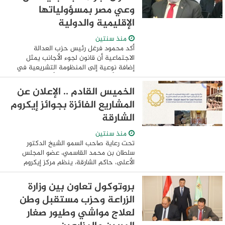
وعي مصر بمسؤولياتها
الإقليمية والدولية
منذ سنتين
أكد محمود فرغل رئيس حزب العدالة
الاجتماعية أن قانون لجوء الأجانب يمثل
إضافة نوعية إلى المنظومة التشريعية في
مصر، ويأتي في توقيت بالغ الأهمية بالنظر
إلى الأوضاع الإقليمية الراهنة التي دفعت
الخميس القادم .. الإعلان عن
أعدادًا ...
المشاريع الفائزة بجوائز إيكروم
الشارقة
منذ سنتين
تحت رعاية صاحب السمو الشيخ الدكتور
سلطان بن محمد القاسمي، عضو المجلس
الأعلى، حاكم الشارقة، ينظم مركز إيكروم
الإقليمي في الشارقة احتفالية خاصة للإعلان
عن المشاريع الفائزة بالدورة الرابعة من جائزة
بروتوكول تعاون بين وزارة
...
الزراعة وحزب مستقبل وطن
لعلاج مواشي وطيور صغار