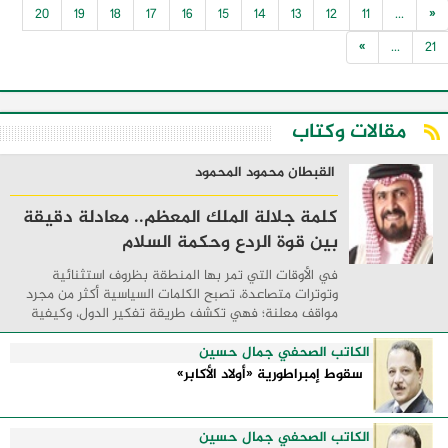
20
19
18
17
16
15
14
13
12
11
...
«
»
...
21
مقالات وكتاب
القبطان محمود المحمود
كلمة جلالة الملك المعظم.. معادلة دقيقة
بين قوة الردع وحكمة السلام
في الأوقات التي تمر بها المنطقة بظروف استثنائية
وتوترات متصاعدة، تصبح الكلمات السياسية أكثر من مجرد
مواقف معلنة؛ فهي تكشف طريقة تفكير الدول، وكيفية
إدارتها للأزمات، والحدود التي تفصل بين القوة ...
الكاتب الصحفي جمال حسين
سقوط إمبراطورية «أولاد الأكابر»
الكاتب الصحفي جمال حسين