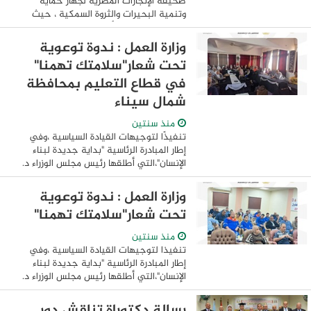
صحيفة الإنجازات المصرية لجهاز حماية
وتنمية البحيرات والثروة السمكية ، حيث
حصلت مصر للمرة الأولى على حصة من صيد
أسماك أبو سيف بالبحر المتوسط بمقدار 125
وزارة العمل : ندوة توعوية
طنًا ...
تحت شعار"سلامتك تهمنا"
في قطاع التعليم بمحافظة
شمال سيناء
منذ سنتين
تنفيذًا لتوجيهات القيادة السياسية ،وفي
إطار المبادرة الرئاسية "بداية جديدة لبناء
الإنسان"،التي أطلقها رئيس مجلس الوزراء د.
مصطفى مدبولي ، لتحسين جودة الحياة
لجميع المواطنين في مختلف أنحاء
وزارة العمل : ندوة توعوية
الجمهورية ...
تحت شعار"سلامتك تهمنا"
منذ سنتين
تنفيذا لتوجيهات القيادة السياسية ،وفي
إطار المبادرة الرئاسية "بداية جديدة لبناء
الإنسان"،التي أطلقها رئيس مجلس الوزراء د.
مصطفى مدبولي ، لتحسين جودة الحياة
لجميع المواطنين في مختلف أنحاء
رسالة دكتوراة تناقش دور