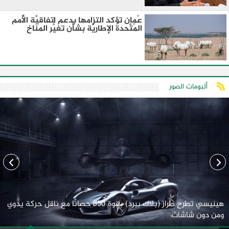
عُمان تؤكد التزامها بدعم اتفاقيَّة الأُمم
المُتَّحدة الإطاريَّة بشأن تغيُّر المناخ
ألبومات الصور
هينيسي تطرح طراز (بلاك بيرد) بقوة 850 حصانًا مع ناقل حركة يدوي
ومن دون شاشات