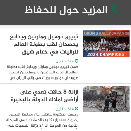
المزيد حول للحفاظ
تييري نوفيل ومارتين ويدايغ
يحصدان لقب بطولة العالم
للراليات في ختام شيق
منذ سنتين
ضمن تييري نوفيل ومارتن ويدايغ لقب بطولة
العالم للراليات للسائقين والمساعدين لفريق
هيونداي موتور سبورت في رالي اليابان في
ختام مناسب لموسم 2024 الشيق. تصدر
طاقم فريق هيونداي شل موبيس للراليات ...
ازالة 8 حالات تعدي على
أراضي املاك الدولة بالبحيرة
منذ سنتين
وجهت الدكتورة جاكلين عازر محافظ البحيرة
بضرورة استمرار تكثيف الحملات ضمن المرحلة
الثانية من الموجة الـ 24 لازالة التعديات على