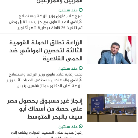
المربين والمزارعبن
منذ سنتين
صرح علاء فاروق وزير الزراعة واستصلاح
الأراضي انه بالتعاون مع حزب مستقبل وطن
تم تنفيذ 26 قافلة بيطرية شهر أكتوبر
الماضي في جميع محافظات الجمهورية
قامت بعلاج وفحص أكثر من 46 الف رأس
الزراعة تطلق الحملة القومية
ماشية و 66 الف ...
الثالثة لتحصين المواشي ضد
الحمى القلاعية
منذ سنتين
تحت رعاية علاء فاروق وزير الزراعة واستصلاح
الأراضي والمهندس مصطفى الصياد نائب وزير
الزراعة أعلن الدكتور ممتاز شاهين رئيس
الهيئة العامة للخدمات البيطرية انطلاق
أعمال الحملة القومية الثالثة لعام ٢٠٢٤ ...
إنجاز غير مسبوق بحصول مصر
على حصة من أسماك أبو
سيف بالبحر المتوسط
منذ سنتين
إنجاز جديد على الصعيد الدولى يضاف إلى