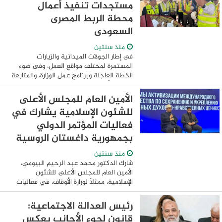
مستجدات تنفيذ أعمال
محطة الربط المصرى
السعودى
منذ سنتين
فى إطار الجولات الميدانية والزيارات
المستمرة لمختلف مواقع العمل، وفى ضوء
الخطة العاجلة وبرنامج عمل الوزارة، والمتابعة
اليومية لأعمال تنفيذ مشروع الربط
الكهربائي المصرى السعودى، والتأكيد على
الأمين العام للمجلس الأعلى
الالتزام ...
للشئون الإسلامية يشارك في
فعاليات المؤتمر الدولي
بجمهورية داغستان الروسية
منذ سنتين
شارك الدكتور محمد عبد الرحيم البيومي،
الأمين العام للمجلس الأعلى للشئون
الإسلامية، ممثلًا لوزارة الأوقاف، في فعاليات
المؤتمر الدولي "آليات تعزيز التعاون الدولي
للحفاظ على القيم الروحية والأخلاقية ...
رئيس العدالة الاجتماعية:
قانون لجوء الأجانب يعكس