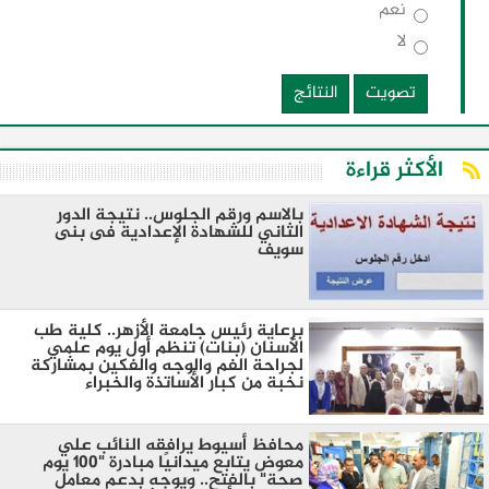
نعم
لا
تصويت
النتائج
الأكثر قراءة
بالاسم ورقم الجلوس.. نتيجة الدور
الثاني للشهادة الإعدادية فى بنى
سويف
برعاية رئيس جامعة الأزهر.. كلية طب
الأسنان (بنات) تنظم أول يوم علمي
لجراحة الفم والوجه والفكين بمشاركة
نخبة من كبار الأساتذة والخبراء
محافظ أسيوط يرافقه النائب علي
معوض يتابع ميدانيًا مبادرة "100 يوم
صحة" بالفتح.. ويوجه بدعم معامل