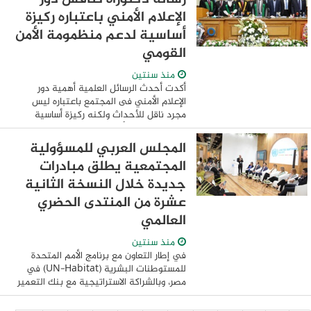
الجمهورية ، ...
الإعلام الأمني باعتباره ركيزة
أساسية لدعم منظمومة الأمن
القومي
منذ سنتين
أكدت أحدث الرسائل العلمية أهمية دور
الإعلام الأمني فى المجتمع باعتباره ليس
مجرد ناقل للأحداث ولكنه ركيزة أساسية
لدعم منظومة الأمن القومي من خلال نشر
الوعي وتعزيز الشفافية وتنمية الحس الأمني
المجلس العربي للمسؤولية
...
المجتمعية يطلق مبادرات
جديدة خلال النسخة الثانية
عشرة من المنتدى الحضري
العالمي
منذ سنتين
في إطار التعاون مع برنامج الأمم المتحدة
للمستوطنات البشرية (UN-Habitat) في
مصر، وبالشراكة الاستراتيجية مع بنك التعمير
والاسكان و بالشراكة الاستراتيجية مع شركة
مصر للطيران الناقل الوطني للمجلس ...