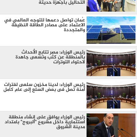
التحاليل بأجهزة حديثة
عُمان تواصل دعمها للتوجه العالمي في
الاعتماد على مصادر الطاقة النظيفة
والمتجددة
رئيس الوزراء: مصر تتابع الأحداث
بالمنطقة عن كثب وتسعى جاهدة
لاحتواء التوترات
رئيس الوزراء: لدينا مخزون سلعى لفترات
آمنة تصل فى بعض السلع إلى عام كامل
رئيس الوزراء يوافق على إنشاء منطقة
استثمارية داخل مشروع "البروج" بامتداد
مدينة الشروق