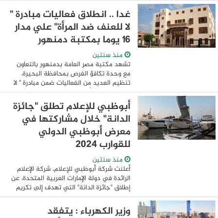
الأراضي أملاك الدولة والأراضي الزراعية،
والمرور على الأراضي المستردة ...
غدا .. انطلاق فعاليات مبادرة "
لا للعنف ضد المرأة" علي مدار
١٦ يوما بمكتبة دمنهور
منذ سنتين
تشهد مكتبة مصر العامة بدمنهور بالتعاون
مع وحدة تكافؤ الفرص بمحافظة البحيرة،
تنظيم العديد من الفعاليات ضمن مبادرة " لا
للعنف ضد المرأة" لتعزيز الوعى حول قضايا
العنف ضد المرأة وذلك تحت رعاية ...
أبوظبي للإعلام تطلق "جائزة
الدانة" خلال مشاركتها في
معرض أبوظبي الدولي
للقوارب 2024
منذ سنتين
أعلنت شركة أبوظبي للإعلام، شركة الإعلام
الرائدة في دولة الإمارات العربية المتحدة، عن
إطلاق "جائزة الدانة" التي تهدف إلى تكريم
الفائزين في "تحدي الكنعد"، وذلك خلال
مشاركتها في معرض أبوظبي الدولي ...
وزير الكهرباء : يتفقد