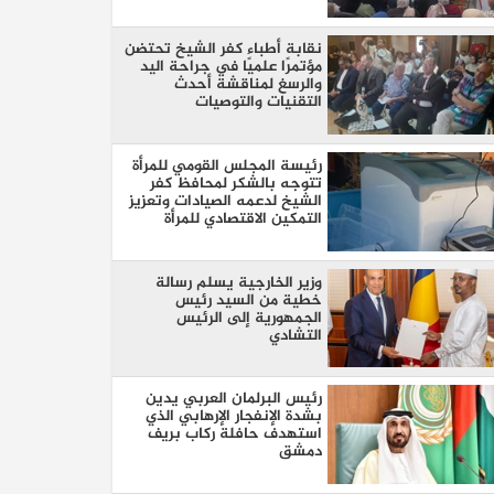
نقابة أطباء كفر الشيخ تحتضن
مؤتمرًا علميًا في جراحة اليد
والرسغ لمناقشة أحدث
التقنيات والتوصيات
رئيسة المجلس القومي للمرأة
تتوجه بالشكر لمحافظ كفر
الشيخ لدعمه الصيادات وتعزيز
التمكين الاقتصادي للمرأة
وزير الخارجية يسلم رسالة
خطية من السيد رئيس
الجمهورية إلى الرئيس
التشادي
رئيس البرلمان العربي يدين
بشدة الإنفجار الإرهابي الذي
استهدف حافلة ركاب بريف
دمشق