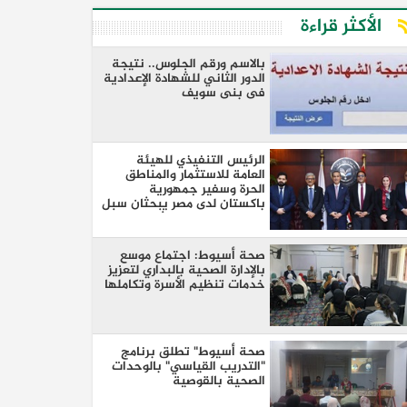
الأكثر قراءة
بالاسم ورقم الجلوس.. نتيجة
الدور الثاني للشهادة الإعدادية
فى بنى سويف
الرئيس التنفيذي للهيئة
العامة للاستثمار والمناطق
الحرة وسفير جمهورية
باكستان لدى مصر يبحثان سبل
تعزيز التعاون الاستثماري بين
البلدين
صحة أسيوط: اجتماع موسع
بالإدارة الصحية بالبداري لتعزيز
خدمات تنظيم الأسرة وتكاملها
صحة أسيوط" تطلق برنامج
"التدريب القياسي" بالوحدات
الصحية بالقوصية