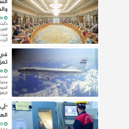
الس
وال
19/May/2023
دأبت 
العرب
مرت ب
أثرت .
تعزز
08/May/2023
تحديث
الجوي
الناق
"أب
اله
20/April/2023