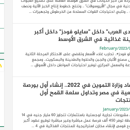
ركة من أكبر الكيانات في الشرق الأوسط العاملة على تصنيع العبوات
نية في مجال "الأيروسولات" .. وتنتج خطوط إنتاج الخبز الآلية ونصف
ة .. وتلبي احتياجات القوات المسلحة من الخرطوش وتجهيزات ...
ى العرب" داخل "سايلو فودز" داخل أكبر
نة غذائية في الشرق الأوسط
و فودز».. تحارب غلاء الأسعار وتقضي على الاحتكار المرحلة الثانية
مصنع الألبان والجبن والحلاوة والطحينة والبسكويت.. ومجمع
عة والمعمل المركزي توفير احتياجات المواطن داخل الأسواق ...
حصاد وزارة التموين في 2022.. إنشاء أول بورصة
ية في مصر وتداول سلعة القمح أول
نتجات
إنشاء مشروعات تجارية لوجستية باستثمارات تتجاوز 60 مليار جنيه في 14
محافظة توفر 450 ألف فرصة عمل مباشرة وغير مباشرة توقيع عقود أكبر
 قومى لإنشاء مخازن استراتيجية للمنتجات الغذائية في 4 ...