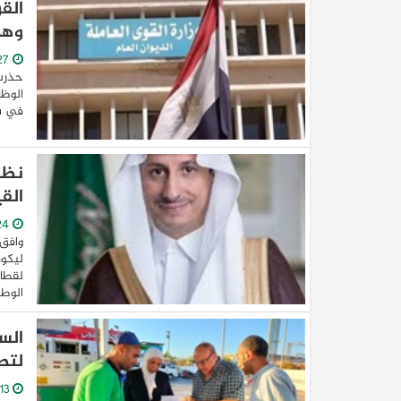
الق
وهم
27/August/2022
حذرت 
الوظا
في بي
نظا
الق
24/August/2022
وافق 
ليكون
لقطاع
الوطن
الس
لتط
13/August/2022