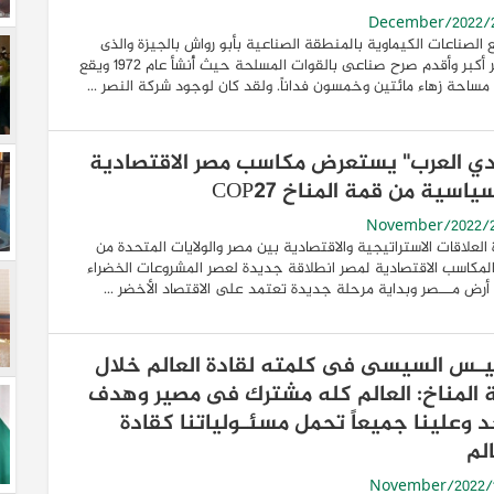
الصناعات الكيماوية بالمنطقة الصناعية بأبو رواش بالجيزة والذى
يعتبر أكبر وأقدم صرح صناعى بالقوات المسلحة حيث أُنشأ عام 1972 ويقع
ساحة زهاء مائتين وخمسون فداناً. ولقد كان لوجود شركة النصر ...
ي العرب" يستعرض مكاسب مصر الاقتصادية
ياسية من قمة المناخ COP27
العلاقات الاستراتيجية والاقتصادية بين مصر والولايات المتحدة من
لمكاسب الاقتصادية لمصر انطلاقة جديدة لعصر المشروعات الخضراء
رض مـــصر وبداية مرحلة جديدة تعتمد على الاقتصاد الأخضر ...
ئيـس السيسى فى كلمته لقادة العالم خلال
 المناخ: العالم كله مشترك فى مصير وهدف
د وعلينا جميعاً تحمل مسئـولياتنا كقادة
لم