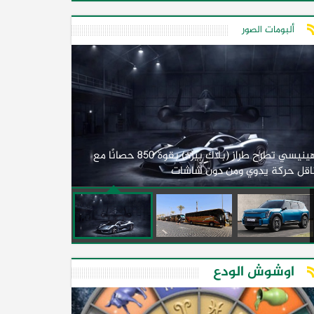
ألبومات الصور
لأول مرة.. مصر
هينيسي تطرح طراز (بلاك بيرد) بقوة 850 حصانًا مع
اقل حركة يدوي ومن دون شاشات
2026)
اوشوش الودع