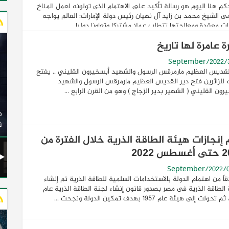
م هنا اليوم هو رسالة تأكيد على الاهتمام الذى تولونه لعمل المناخ
مى الشيخ محمد بن زايد آل نهيان رئيس دولة الإمارات: العالم يواجه
ت معقدة ومعالجتها تتطلب عملا مشتركا وتعاونا دوليا ...
ة عامرة لها تاريخ
لقديس العظيم مارمرقس الرسول والشهيد أبسخيرون القليني .. يفتح
ه للزائرين فتح دير القديس العظيم مارمرقس الرسول والشهيد
رون القليني ( الشهير بدير الزجاج ) وهو من القرن الرابع ...
وزير النقل يدشن 20 أتوبيسًا جديدًا مكيفًا من إنتاج شركة
ات الكهربائية
النصر للسيارات إلى شركة الاتحاد العربي للنقل البري
(السوبرجيت)
ن
 إنجازات هيئة الطاقة الذرية خلال الفترة من
س 2022
قاً من اهتمام الدولة بالاستخدامات السلمية للطاقة الذرية تم إنشاء
الطاقة الذرية فى مصر بصدور قانون إنشاء لجنة الطاقة الذرية عام