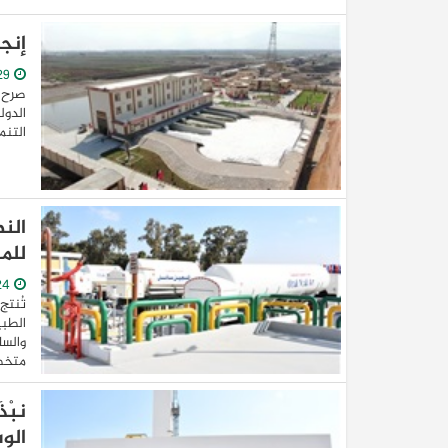
إنجا
29/December/2022
صرح ا
التنم
الن
للم
24/December/2022
تُنتج
الطبي
متخص
نبْذ
الو