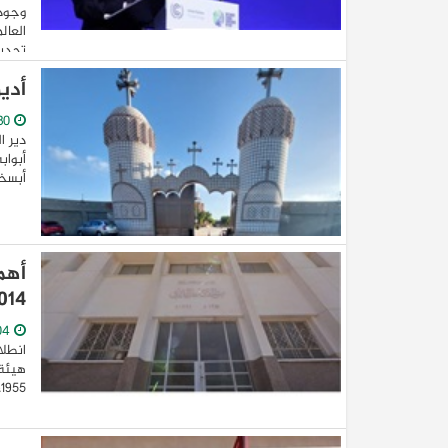
وجودك
العال
تحديا
أدير
30/September/2022
دير ا
أبواب
أبسخي
كيا EV9 GT للباحثين عن متعة قيادة السيار
العائلية
أهم
2014 حتى أغسط
04/September/2022
انطلا
هيئة 
1955، ثم تحولت إلى هيئة عام 1957 بهدف تمكين الدولة ونجحت ...