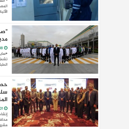
• الش
المعد
الآلي
"صد
مدي
08/February/2023
«سايل
تشمل 
الطبا
سلع
الم
01/January/2023
مشروع