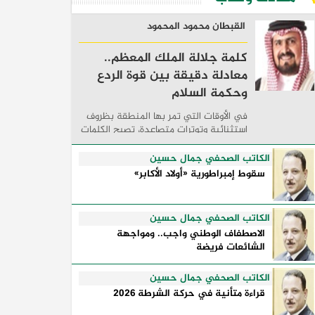
القبطان محمود المحمود
كلمة جلالة الملك المعظم..
معادلة دقيقة بين قوة الردع
وحكمة السلام
في الأوقات التي تمر بها المنطقة بظروف
استثنائية وتوترات متصاعدة، تصبح الكلمات
السياسية أكثر من مجرد مواقف معلنة؛ فهي
تكشف طريقة تفكير الدول، وكيفية إدارتها
الكاتب الصحفي جمال حسين
للأزمات، والحدود التي تفصل بين القوة ...
سقوط إمبراطورية «أولاد الأكابر»
الكاتب الصحفي جمال حسين
الاصطفاف الوطني واجب.. ومواجهة
الشائعات فريضة
الكاتب الصحفي جمال حسين
قراءة متأنية في حركة الشرطة 2026