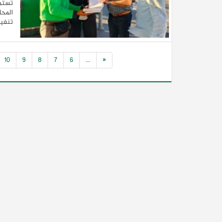
تستمر
المحا
تنفيذ
10
9
8
7
6
...
«