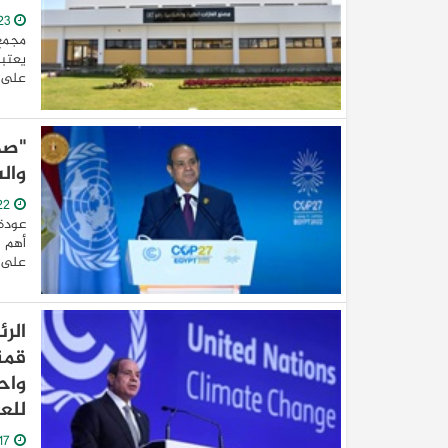
23/December/2022
مجمع 
على م
"صد
والس
22/November/2022
عودة 
أهم ا
على أ
الر
قمة
واح
للعا
17/November/2022