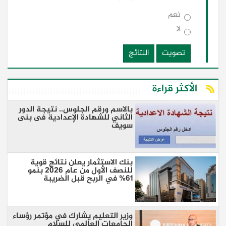
نعم
لا
تصويت
النتائج
الأكثر قراءة
بالاسم ورقم الجلوس.. نتيجة الدور
الثاني للشهادة الإعدادية فى بنى
سويف
بنك الاستثمار يعلن نتائج قوية
للنصف الأول من عام 2026 بنمو
61% في الربح قبل الضريبة
وزير التعليم يشارك في مؤتمر رؤساء
الجامعات العالمي للسلام