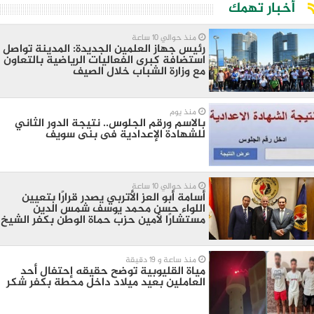
أخبار تهمك
منذ حوالي 10 ساعة
رئيس جهاز العلمين الجديدة: المدينة تواصل
استضافة كبرى الفعاليات الرياضية بالتعاون
مع وزارة الشباب خلال الصيف
منذ يوم
بالاسم ورقم الجلوس.. نتيجة الدور الثاني
للشهادة الإعدادية فى بنى سويف
منذ حوالي 10 ساعة
أسامة أبو العز الأتربي يصدر قرارًا بتعيين
اللواء حسن محمد يوسف شمس الدين
مستشارًا لأمين حزب حماة الوطن بكفر الشيخ
منذ ساعة و 19 دقيقة
مياة القليوبية توضح حقيقه إحتفال أحد
العاملين بعيد ميلاد داخل محطة بكفر شكر