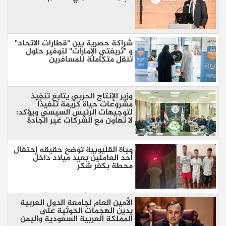
شراكة حصرية بين "قطارات الاتحاد"
و "ثريفتي الإمارات" لتوفير حلول
تنقل متكاملة للمسافرين
وزير الإنتاج الحربي يتابع تنفيذ
مشروعات حياة كريمة تنفيذًا
لتوجيهات الرئيس السيسي ويؤكد:
لا تهاون مع الشركات غير الجادة
مياة القليوبية توضح حقيقه إحتفال
أحد العاملين بعيد ميلاد داخل
محطة بكفر شكر
الأمين العام لجامعة الدول العربية
يدين الهجمات الحوثية على
المملكة العربية السعودية واليمن