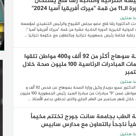
يسة التنزانية والنائبة رشا قلج يفتتحان
مة "ميرك أفريقيا آسيا 2024"
ذ سنتين
ت الدكتورة رشا قلج عضو مجلس الشيوخ والرئيس التنفيذي لمؤسسة
الدولية الخيرية الدورة الحادية عشرة من قمة "ميرك أفريقيا آسيا "،
عاية فخامة رئيس جمهورية تنزانيا، وبالتعاون مع حكومة تنزانيا ...
ت
صحة سوهاج أكثر من 92 ألف و400 مواطن تلقوا
خدمات المبادرات الرئاسية 100 مليون صحة خلال
مبر
ذ سنتين
أعلن الدكتور عمرو دويدار وكيل وزارة الصحة بسوهاج عن فحص 92 ألف و
428 مواطن ضمن "9" مبادرات من مبادرة السيد رئيس الجمهورية 100 مليون
لال شهر سبتمبر من العام الجاري والتى تحظي بدعم الأستاذ ...
ة الطب بجامعة سانت جورج تختتم مخيماً
ياً ناجحاً بالتعاون مع مدارس سابيس
ذ سنتين