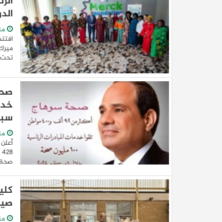
الرئ
الدورة الـ11 من ق
من
افتتح
ميرك 
تحت ر
سبت
من
صحة خ
كلي
صيف
من