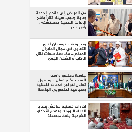
من المريض إلى مقدم الخدمة
رعاية جنوب سيناء تقرأ واقع
الرعاية الصحية بمستشفى
رأس سدر
مصر وتشاد توسعان آفاق
التعاون في مجال الطيران
المدني.. مضاعفة سعات نقل
الركاب و الشحن الجوي
جامعة دمنهور و"مصر
للسياحة" توقعان بروتوكول
تعاون لتوفير خدمات فندقية
وسياحية لمنسوبي الجامعة
لقاءات فقهية تناقش قضايا
الحياة اليومية وتقدم الأحكام
الشرعية بلغة مبسطة