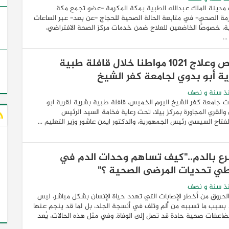
مدينة الملك عبدالله الطبية بمكة المكرمة -عضو تجمع مكة
مة الصحي- في متابعة الحالة الصحية للحجاج -عن بعد- عبر الساعات
ة، خصوصًا الخاضعين للعلاج ضمن خدمات مركز الصحة الافتراضي،
..
فحص وعلاج 1021 مواطنا خلال قافلة طبية
ية أبو بدوي لجامعة كفر الشيخ
ذ سنة و نصف
 جامعة كفر الشيخ اليوم الخميس، قافلة طبية بشرية لقرية ابو
والقري المجاورة بمركز بيلا، تحت رعاية فخامة السيد الرئيس
فتاح السيسي رئيس الجمهورية، والدكتور ايمن عاشور وزير التعليم ...
برع بالدم.."كيف تساهم وحدات الدم في
ي تحديات المرضى الصحية ؟"
ذ سنة و نصف
الحروق من أخطر الإصابات التي تهدد حياة الإنسان بشكل مباشر، ليس
سبب ما تسببه من ألم وتلف في أنسجة الجلد، بل لما قد ينجم عنها
اعفات صحية حادة قد تصل إلى الوفاة. وفي مثل هذه الحالات، يُعد