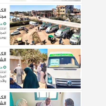
مجا
من
اختتم
المجا
يومين
الش
من
اختتم
المجا
والأح
الش