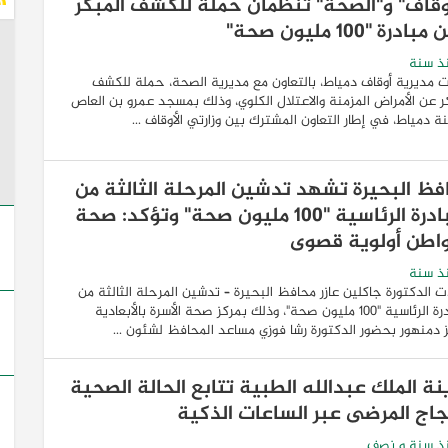
أوقاف" و"الصحة" تنظّمان حملة للكشف المبكر
درة "100 مليون صحة"
ذ سنة
 مديرية أوقاف دمياط، بالتعاون مع مديرية الصحة، حملة للكشف
ر عن الأمراض المزمنة والاعتلال الكلوي، وذلك بمسجد عمرو بن العاص
ة دمياط، في إطار التعاون المشترك بين وزارتي الأوقاف ...
فظ البحيرة تشهد تدشين المرحلة الثالثة من
المبادرة الرئاسية "100 مليون صحة" وتؤكد: صحة
واطن أولوية قصوى
ذ سنة
الدكتورة جاكلين عازر محافظ البحيرة – تدشين المرحلة الثالثة من
المبادرة الرئاسية "100 مليون صحة"، وذلك بمركز صحة الأسرة بالأبعادية
 دمنهور بحضور الدكتورة رشا فوزي مساعد المحافظ لشئون ...
نة الملك عبدالله الطبية تتابع الحالة الصحية
جاج المرضى عبر الساعات الذكية
ذ سنة و نصف