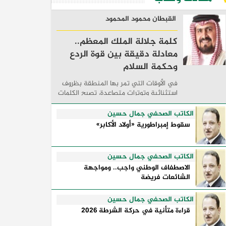
القبطان محمود المحمود
كلمة جلالة الملك المعظم..
معادلة دقيقة بين قوة الردع
وحكمة السلام
في الأوقات التي تمر بها المنطقة بظروف
استثنائية وتوترات متصاعدة، تصبح الكلمات
السياسية أكثر من مجرد مواقف معلنة؛ فهي
تكشف طريقة تفكير الدول، وكيفية إدارتها
الكاتب الصحفي جمال حسين
للأزمات، والحدود التي تفصل بين القوة ...
سقوط إمبراطورية «أولاد الأكابر»
الكاتب الصحفي جمال حسين
الاصطفاف الوطني واجب.. ومواجهة
الشائعات فريضة
الكاتب الصحفي جمال حسين
قراءة متأنية في حركة الشرطة 2026