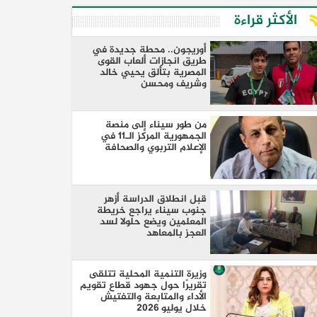
الأكثر قراءة
أوريجون.. محطة جديدة في
طريق انجازات ألعاب القوى
المصرية بتألق يحيي خالد
وشريف ومحسن
من طور سيناء إلى منصة
الجمهورية المركز الـ11 في
الإعلام التربوي والصحافة
قبل انطلاق الدراسة أزهر
جنوب سيناء يراجع خريطة
المعلمين ويضع حلولا لسد
العجز بالمعاهد
وزيرة التنمية المحلية تتلقى
تقريرًا حول جهود قطاع تقويم
الأداء والمتابعة والتفتيش
خلال يوليو 2026