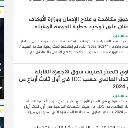
وق مكافحة و علاج الإدمان ووزارة الأوقاف
قان على توحيد خطبة الجمعة المقبله
ذ سنتين
ار تنفيذ الاستراتيجية الوطنية لمكافحة المخدرات والحد من مخاطر
التعاطي والإدمان "2024_2028" التي تم إطلاقها تحت رعاية فخامة السيد /
الجمهورية ،نسق صندوق مكافحة وعلاج الإدمان والتعاطى مع ...
وزير النقل يدشن 20 أتوبيسًا جديدًا مكيفًا من إنتاج شركة
ات الكهربائية
النصر للسيارات إلى شركة الاتحاد العربي للنقل البري
(السوبرجيت)
ن
وي تتصدّر تصنيف سوق الأجهزة القابلة
للارتداء العالمي حسب IDC في أول ثلاث أرباع من
20
ذ سنتين
نيف هواوي في المركز الأول في تقرير تتبع سوق الأجهزة القابلة
للارتداء العالمي من IDC، من حيث الشحنات العالمية في أول ثلاث أرباع
رة التي تمزج بين ميزات ...