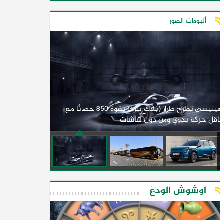
ألبومات الصور
لأول مرة.. مصر
هينيسي تطرح طراز (بلاك بيرد) بقوة 850 حصانًا مع
اقل حركة يدوي ومن دون شاشات
2026)
اوشوش الودع