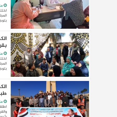
من
اختتم
المجا
بتوجي
بقر
من
اختتم
المجا
بتوجي
طبي
من
اطلقت
والقر
رئيس 