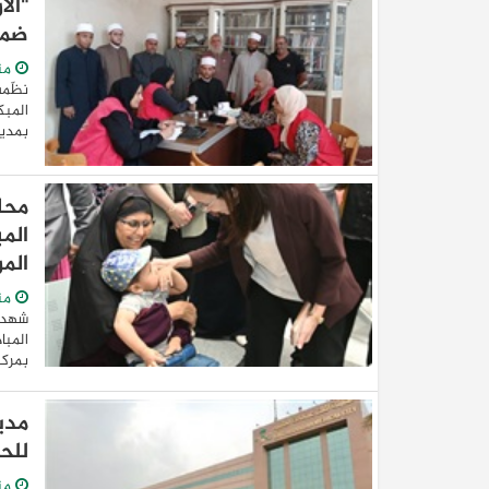
"ال
ضمن مبا
من
نظّمت
المبك
بمدين
محا
الم
من
شهدت 
بمركز
مدي
للح
من