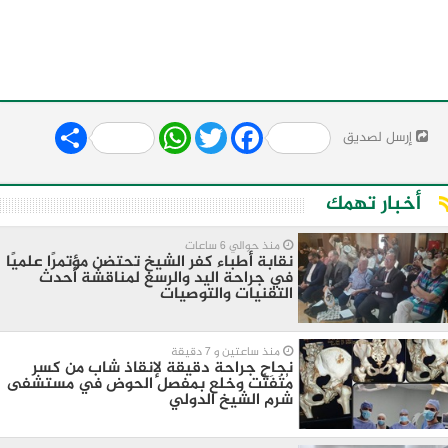
Share
WhatsApp
Twitter
Facebook
إرسل لصديق
أخبار تهمك
منذ حوالي 6 ساعات
نقابة أطباء كفر الشيخ تحتضن مؤتمرًا علميًا
في جراحة اليد والرسغ لمناقشة أحدث
التقنيات والتوصيات
منذ ساعتين و 7 دقيقة
نجاح جراحة دقيقة لإنقاذ شاب من كسر
مُتَفَتِّت وخلع بمفصل الحوض في مستشفى
شرم الشيخ الدولي