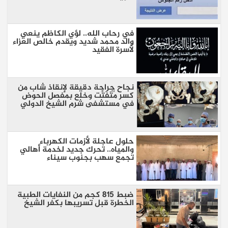
في رحاب الله.. لؤي الكاظم ينعي
والد محمد شديد ويقدم خالص العزاء
لأسرة الفقيد
نجاح جراحة دقيقة لإنقاذ شاب من
كسر مُتَفَتِّت وخلع بمفصل الحوض
في مستشفى شرم الشيخ الدولي
حلول عاجلة لأزمات الكهرباء
والمياه.. تحرك جديد لخدمة أهالي
تجمع سهب بجنوب سيناء
ضبط 815 كجم من النفايات الطبية
الخطرة قبل تسريبها بكفر الشيخ