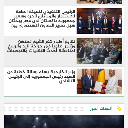
الرئيس التنفيذي للهيئة العامة
للاستثمار والمناطق الحرة وسفير
جمهورية باكستان لدى مصر يبحثان
سبل تعزيز التعاون الاستثماري بين
البلدين
نقابة أطباء كفر الشيخ تحتضن
مؤتمرًا علميًا في جراحة اليد والرسغ
لمناقشة أحدث التقنيات والتوصيات
وزير الخارجية يسلم رسالة خطية من
السيد رئيس الجمهورية إلى الرئيس
التشادي
ألبومات الصور