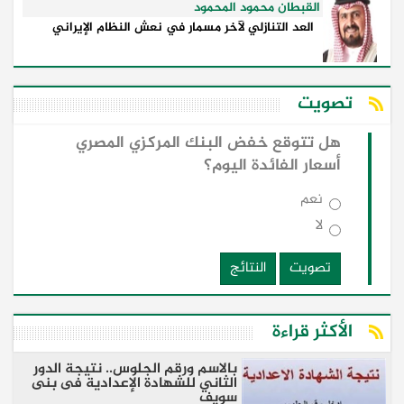
القبطان محمود المحمود
العد التنازلي لآخر مسمار في نعش النظام الإيراني
تصويت
هل تتوقع خفض البنك المركزي المصري
أسعار الفائدة اليوم؟
نعم
لا
تصويت
النتائج
الأكثر قراءة
بالاسم ورقم الجلوس.. نتيجة الدور
الثاني للشهادة الإعدادية فى بنى
سويف