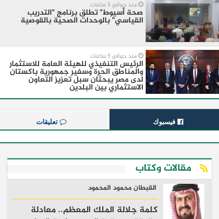
منذ حوالي 5 ساعات
صحة أسيوط" تطلق برنامج "التدريب
القياسي" بالوحدات الصحية بالقوصية
منذ حوالي 5 ساعات
الرئيس التنفيذي للهيئة العامة للاستثمار
والمناطق الحرة وسفير جمهورية باكستان
لدى مصر يبحثان سبل تعزيز التعاون
الاستثماري بين البلدين
فيسبوك
تعليقات
مقالات وكتاب
القبطان محمود المحمود
كلمة جلالة الملك المعظم.. معادلة