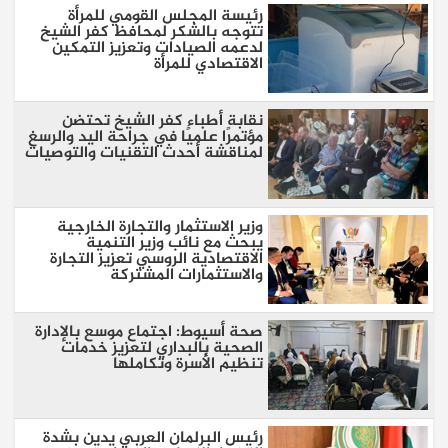
رئيسة المجلس القومي للمرأة
تتوجه بالشكر لمحافظ كفر الشيخ
لدعمه الصيادات وتعزيز التمكين
الاقتصادي للمرأة
نقابة أطباء كفر الشيخ تحتضن
مؤتمرًا علميًا في جراحة اليد والرسغ
لمناقشة أحدث التقنيات والتوصيات
وزير الاستثمار والتجارة الخارجية
يبحث مع نائب وزير التنمية
الاقتصادية الروسي تعزيز التجارة
والاستثمارات المشتركة
صحة أسيوط: اجتماع موسع بالإدارة
الصحية بالبداري لتعزيز خدمات
تنظيم الأسرة وتكاملها
رئيس البرلمان العربي يدين بشدة