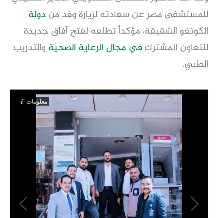
للمستشفى
مصر عن سعادته لزيارة
وفد من
دولة
الكونغو الشقيقة،
مؤكداً تطلعه لفتح آفاق جديدة
للتعاون المشترك
في مجال
الرعاية الصحية
والتدريب
الطبي.
معلومات