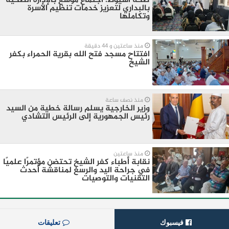
صحة أسيوط: اجتماع موسع بالإدارة الصحية
بالبداري لتعزيز خدمات تنظيم الأسرة
وتكاملها
منذ ساعتين و 44 دقيقة
افتتاح مسجد فتح الله بقرية الحمراء بكفر
الشيخ
منذ نصف ساعة
وزير الخارجية يسلم رسالة خطية من السيد
رئيس الجمهورية إلى الرئيس التشادي
منذ ساعتين
نقابة أطباء كفر الشيخ تحتضن مؤتمرًا علميًا
في جراحة اليد والرسغ لمناقشة أحدث
التقنيات والتوصيات
فيسبوك
تعليقات