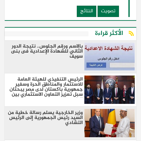
تصويت
النتائج
الأكثر قراءة
بالاسم ورقم الجلوس.. نتيجة الدور
الثاني للشهادة الإعدادية فى بنى
سويف
الرئيس التنفيذي للهيئة العامة
للاستثمار والمناطق الحرة وسفير
جمهورية باكستان لدى مصر يبحثان
سبل تعزيز التعاون الاستثماري بين
البلدين
وزير الخارجية يسلم رسالة خطية من
السيد رئيس الجمهورية إلى الرئيس
التشادي