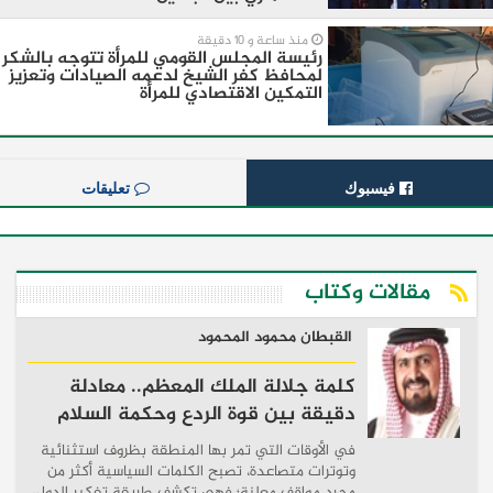
منذ ساعة و 10 دقيقة
رئيسة المجلس القومي للمرأة تتوجه بالشكر
لمحافظ كفر الشيخ لدعمه الصيادات وتعزيز
التمكين الاقتصادي للمرأة
فيسبوك
تعليقات
مقالات وكتاب
القبطان محمود المحمود
كلمة جلالة الملك المعظم.. معادلة
دقيقة بين قوة الردع وحكمة السلام
في الأوقات التي تمر بها المنطقة بظروف استثنائية
وتوترات متصاعدة، تصبح الكلمات السياسية أكثر من
مجرد مواقف معلنة؛ فهي تكشف طريقة تفكير الدول،