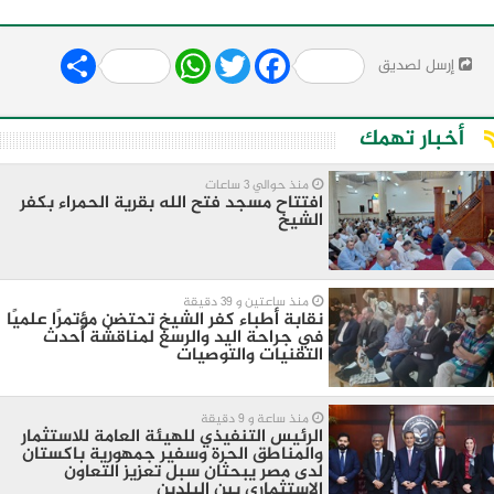
Share
WhatsApp
Twitter
Facebook
إرسل لصديق
أخبار تهمك
منذ حوالي 3 ساعات
افتتاح مسجد فتح الله بقرية الحمراء بكفر
الشيخ
منذ ساعتين و 39 دقيقة
نقابة أطباء كفر الشيخ تحتضن مؤتمرًا علميًا
في جراحة اليد والرسغ لمناقشة أحدث
التقنيات والتوصيات
منذ ساعة و 9 دقيقة
الرئيس التنفيذي للهيئة العامة للاستثمار
والمناطق الحرة وسفير جمهورية باكستان
لدى مصر يبحثان سبل تعزيز التعاون
الاستثماري بين البلدين