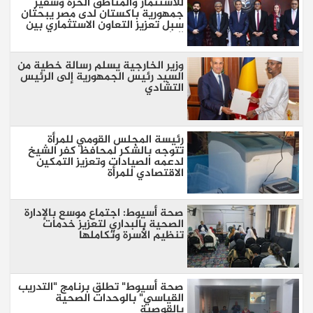
للاستثمار والمناطق الحرة وسفير
جمهورية باكستان لدى مصر يبحثان
سبل تعزيز التعاون الاستثماري بين
البلدين
وزير الخارجية يسلم رسالة خطية من
السيد رئيس الجمهورية إلى الرئيس
التشادي
رئيسة المجلس القومي للمرأة
تتوجه بالشكر لمحافظ كفر الشيخ
لدعمه الصيادات وتعزيز التمكين
الاقتصادي للمرأة
صحة أسيوط: اجتماع موسع بالإدارة
الصحية بالبداري لتعزيز خدمات
تنظيم الأسرة وتكاملها
صحة أسيوط" تطلق برنامج "التدريب
القياسي" بالوحدات الصحية
بالقوصية