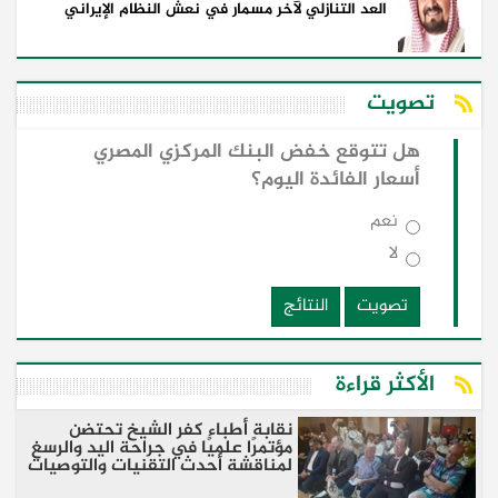
العد التنازلي لآخر مسمار في نعش النظام الإيراني
تصويت
هل تتوقع خفض البنك المركزي المصري
أسعار الفائدة اليوم؟
نعم
لا
تصويت
النتائج
الأكثر قراءة
نقابة أطباء كفر الشيخ تحتضن
مؤتمرًا علميًا في جراحة اليد والرسغ
لمناقشة أحدث التقنيات والتوصيات