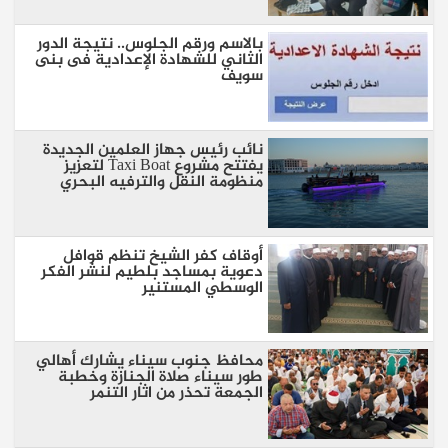
بالاسم ورقم الجلوس.. نتيجة الدور
الثاني للشهادة الإعدادية فى بنى
سويف
نائب رئيس جهاز العلمين الجديدة
يفتتح مشروع Taxi Boat لتعزيز
منظومة النقل والترفيه البحري
أوقاف كفر الشيخ تنظم قوافل
دعوية بمساجد بلطيم لنشر الفكر
الوسطي المستنير
محافظ جنوب سيناء يشارك أهالي
طور سيناء صلاة الجنازة وخطبة
الجمعة تحذر من اثار التنمر