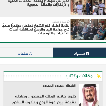
مدير امن سوهاج يتفقد الخدمات الامنية
والارتكازات والحالة المرورية
منذ 6 دقائق
نقابة أطباء كفر الشيخ تحتضن مؤتمرًا علميًا
في جراحة اليد والرسغ لمناقشة أحدث
التقنيات والتوصيات
فيسبوك
تعليقات
مقالات وكتاب
القبطان محمود المحمود
كلمة جلالة الملك المعظم.. معادلة
دقيقة بين قوة الردع وحكمة السلام