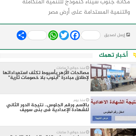
مكانة جنوب سيناء كنموذج للتنمية المتكاملة
والتنمية المستدامة على أرض مصر
Share
WhatsApp
Twitter
Facebook
إرسل لصديق
أخبار تهمك
منذ حوالي 3 ساعات
مصالحات الأزهر بأسيوط تكثف استعداداتها
لإطلاق مبادرة "أبنوب بلا خصومات ثأرية"
منذ يوم
بالاسم ورقم الجلوس.. نتيجة الدور الثاني
للشهادة الإعدادية فى بنى سويف
منذ حوالي 3 ساعات