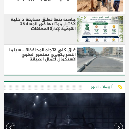
جامعة بنها تطلق مسابقة داخلية
لاختيار ممثليها في المسابقة
القومية لإدارة المخلفات
غلق كلي لاتجاه المحافظة – سينما
النصر بكوبري دمنهور العلوي
لاستكمال أعمال الصيانة
ألبومات الصور