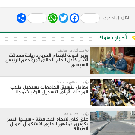
Share
WhatsApp
Twitter
Facebook
إرسل لصديق
أخبار تهمك
منذ أقل من ساعتين
وزير الدولة للإنتاج الحربي: زيادة معدلات
الأداء خلال العام الحالي ثمرة دعم الرئيس
السيسي
منذ حوالي 5 ساعات
معامل تنسيق الجامعات تستقبل طلاب
المرحلة الأولى لتسجيل الرغبات مجانا
منذ 42 دقيقة
غلق كلي لاتجاه المحافظة – سينما النصر
بكوبري دمنهور العلوي لاستكمال أعمال
الصيانة