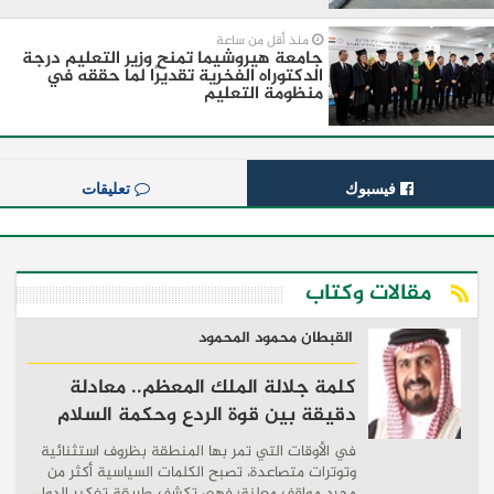
منذ أقل من ساعة
جامعة هيروشيما تمنح وزير التعليم درجة
الدكتوراه الفخرية تقديرًا لما حققه في
منظومة التعليم
فيسبوك
تعليقات
مقالات وكتاب
القبطان محمود المحمود
كلمة جلالة الملك المعظم.. معادلة
دقيقة بين قوة الردع وحكمة السلام
في الأوقات التي تمر بها المنطقة بظروف استثنائية
وتوترات متصاعدة، تصبح الكلمات السياسية أكثر من
مجرد مواقف معلنة؛ فهي تكشف طريقة تفكير الدول،