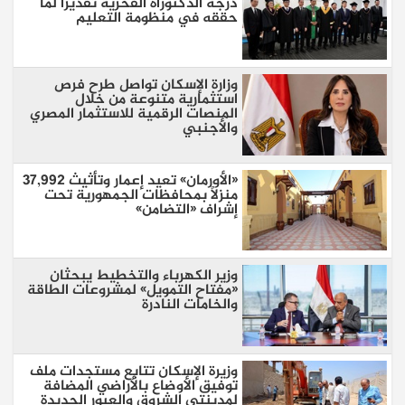
درجة الدكتوراه الفخرية تقديرًا لما
حققه في منظومة التعليم
وزارة الإسكان تواصل طرح فرص
استثمارية متنوعة من خلال
المنصات الرقمية للاستثمار المصري
والأجنبي
«الأورمان» تعيد إعمار وتأثيث 37,992
منزلًا بمحافظات الجمهورية تحت
إشراف «التضامن»
وزير الكهرباء والتخطيط يبحثان
«مفتاح التمويل» لمشروعات الطاقة
والخامات النادرة
وزيرة الإسكان تتابع مستجدات ملف
توفيق الأوضاع بالأراضي المضافة
لمدينتي الشروق والعبور الجديدة