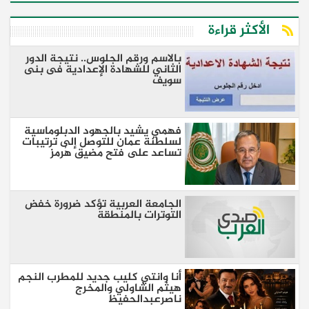
الأكثر قراءة
بالاسم ورقم الجلوس.. نتيجة الدور
الثاني للشهادة الإعدادية فى بنى
سويف
فهمي يشيد بالجهود الدبلوماسية
لسلطنة عمان للتوصل إلى ترتيبات
تساعد على فتح مضيق هُرمز
الجامعة العربية تؤكد ضرورة خفض
التوترات بالمنطقة ‏
أنا وانتي كليب جديد للمطرب النجم
هيثم الشاولي والمخرج
ناصرعبدالحفيظ