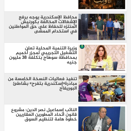
محافظ الإسكندرية يوجه برفع
الإشغالات المخالفة بكورنيش
المنتزه للحفاظ على حق المواطنين
في استخدام الممشى
وزيرة التنمية المحلية تعلن
التشغيل التجريبي لمجزر أخميم
بمحافظة سوهاج بتكلفة 38 مليون
جنيه
تنفيذ فعاليات النسخة الخامسة من
مبادرة«إسكندرية بتفرح» بشاطئ
البوريفاج
النائب إسماعيل نصر الدين: مشروع
قانون اتحاد المطورين العقاريين
خطوة هامة لتنظيم السوق