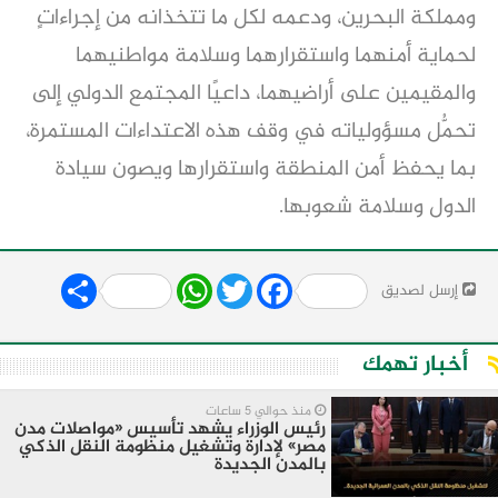
ومملكة البحرين، ودعمه لكل ما تتخذانه من إجراءاتٍ
لحماية أمنهما واستقرارهما وسلامة مواطنيهما
والمقيمين على أراضيهما، داعيًا المجتمع الدولي إلى
تحمُّل مسؤولياته في وقف هذه الاعتداءات المستمرة،
بما يحفظ أمن المنطقة واستقرارها ويصون سيادة
الدول وسلامة شعوبها.
Share
WhatsApp
Twitter
Facebook
إرسل لصديق
أخبار تهمك
منذ حوالي 5 ساعات
رئيس الوزراء يشهد تأسيس «مواصلات مدن
مصر» لإدارة وتشغيل منظومة النقل الذكي
بالمدن الجديدة