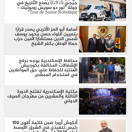
جيجي (GIGI) يصنع التاريخ في
جولة "تور دو سويس روبوتيك -
Tour de Suisse Robotique"
أسامة أبو العز الأتربي يصدر قرارًا
بتعيين اللواء حسن محمد يوسف
شمس الدين مستشارًا لأمين حزب
حماة الوطن بكفر الشيخ
محافظ الإسكندرية يوجه برفع
الإشغالات المخالفة بكورنيش
المنتزه للحفاظ على حق المواطنين
في استخدام الممشى
مكتبة الإسكندرية تفتتح الدورة
الثالثة والعشرين من مهرجان الصيف
الدولي
أنكوش أرورا ضمن قائمة أقوى 100
رئيس تنفيذي في الشرق الأوسط