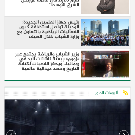
لعام 2026 في قائمة فوربس
الشرق الأوسط"
رئيس جهاز العلمين الجديدة:
المدينة تواصل استضافة كبرى
الفعاليات الرياضية بالتعاون مع
وزارة الشباب خلال الصيف
وزير الشباب والرياضة يجتمع عبر
«زووم» ببعثة ناشئات اليد في
رومانيا.. ويحفز اللاعبات لكتابة
التاريخ وحصد ميدالية عالمية
ألبومات الصور