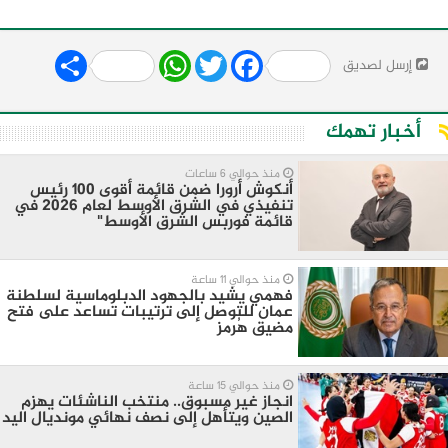
Share
WhatsApp
Twitter
Facebook
إرسل لصديق
أخبار تهمك
منذ حوالي 6 ساعات
أنكوش أرورا ضمن قائمة أقوى 100 رئيس
تنفيذي في الشرق الأوسط لعام 2026 في
قائمة فوربس الشرق الأوسط"
منذ حوالي 11 ساعة
فهمي يشيد بالجهود الدبلوماسية لسلطنة
عمان للتوصل إلى ترتيبات تساعد على فتح
مضيق هُرمز
منذ حوالي 15 ساعة
انجاز غير مسبوق.. منتخب الناشئات يهزم
الصين ويتأهل إلى نصف نهائي مونديال اليد