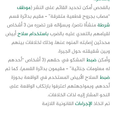
بالفحص أمكن تحديد القائم على النشر (
موظف
“مصاب بجروح قطعية متفرقة” – مقيم بدائرة قسم
شرطة
منشأة ناصر)، وبسؤاله قرر تضرره من 3 أشخاص
لقيامهم بالتعدي عليه بالضرب
باستخدام
سلاح
أبيض
محدثين إصابته المنوه عنها، وذلك لخلافات بينهم
وبين شقيقته حول الجيرة.
وأمكن
ضبط
المشكو في حقهم (3 أشخاص “أحدهم
له معلومات جنائية” – مقيمون بدائرة القسم)، كما تم
ضبط
السلاح الأبيض المستخدم في الواقعة بحوزة
أحدهم، وبمواجهتهم اعترفوا بارتكاب الواقعة على
النحو المشار إليه لذات الخلافات.
تم اتخاذ
الإجراءات
القانونية اللازمة