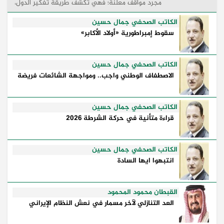
مجرد مواقف معلنة؛ فهي تكشف طريقة تفكير الدول،
وكيفية إدارتها للأزمات، والحدود التي تفصل بين القوة
...
الكاتب الصحفي جمال حسين
سقوط إمبراطورية «أولاد الأكابر»
الكاتب الصحفي جمال حسين
الاصطفاف الوطني واجب.. ومواجهة الشائعات فريضة
الكاتب الصحفي جمال حسين
قراءة متأنية في حركة الشرطة 2026
الكاتب الصحفي جمال حسين
انتبهوا ايها السادة
القبطان محمود المحمود
العد التنازلي لآخر مسمار في نعش النظام الإيراني