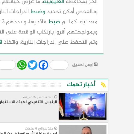
الحر بمحافظة
القليوبية
، ما عرض حياتهم 
وبالفحص أمكن تحديد
وضبط
الدراجات النا
معدنية، كما تم
ضبط
قائديها، وعددهم 3 عمال مقيمين بدائرة
وبمواجهتهم أقروا بارتكاب الواقعة على الن
وتم التحفظ على الدراجات النارية، واتخاذ
ا
Share
WhatsApp
Twitter
Facebook
إرسل لصديق
أخبار تهمك
منذ ساعة و 15 دقيقة
الرئيس التنفيذي لهيئة الاستثمار 
منذ حوالي 6 ساعات
إصابة طفلة إثر سقوطها من الطا