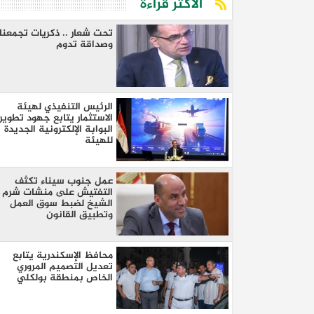
الأكثر قراءة
تحت شعار .. ذكريات تجمعنا
وصداقة تدوم
الرئيس التنفيذي لهيئة
الاستثمار يتابع جهود تطوير
البوابة الإلكترونية الجديدة
للهيئة
عمل جنوب سيناء تكثف
التفتيش على منشات شرم
الشيخ لضبط سوق العمل
وتطبيق القانون
محافظ الإسكندرية يتابع
تعديل التصميم المروري
الخاص بمنطقة بولكلي