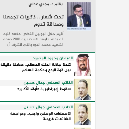
بقلم د. مجدي عدلي
تحت شعار .. ذكريات تجمعنا
وصداقة تدوم
أقيم حفل اليوبيل الفضي لدفعه كليه
الصيدله جامعه الاسكندريه 2001 دفعه
الشهيد محمد الدره والتي اتشرف أن
انتمي إليها . والتي أقيمت في أحدي
قاعات فنادق لؤلؤه البحر الأبيض المتوس
القبطان محمود المحمود
مدينه السحر والجمال ...
كلمة جلالة الملك المعظم.. معادلة دقيقة
بين قوة الردع وحكمة السلام
الكاتب الصحفي جمال حسين
سقوط إمبراطورية «أولاد الأكابر»
الكاتب الصحفي جمال حسين
الاصطفاف الوطني واجب.. ومواجهة
الشائعات فريضة