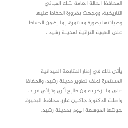
المحافظ الحالة العامة لتلك المباني
التاريخية، ووجهت بضرورة الحفاظ عليها
وصيانتها بصورة مستمرة، بما يضمن الحفاظ
على الهوية التراثية لمدينة رشيد .
يأتى ذلك في إطار المتابعة الميدانية
المستمرة لملف تطوير مدينة رشيد، والحفاظ
على ما تزخر به من طابع أثري وتراثي فريد،
واصلت الدكتورة جاكلين عازر، محافظ البحيرة،
جولتها الموسعة اليوم بمدينة رشيد.