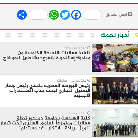
Share
WhatsApp
Twitter
Facebook
إرسل لصديق
أخبار تهمك
منذ نصف ساعة
تنفيذ فعاليات النسخة الخامسة من
مبادرة«إسكندرية بتفرح» بشاطئ البوريفاج
منذ حوالي 4 ساعات
رئيس البورصة المصرية يلتقي رئيس جهاز
التمثيل التجاري لبحث جذب الاستثمارات
الأجنبية
منذ نصف ساعة
كلية الهندسة بجامعة دمنهور تطلق
فعاليات مؤتمرها العلمي السنوي تحت شعار
"تميز .. ريادة .. ابتكار .. غد مستدام"