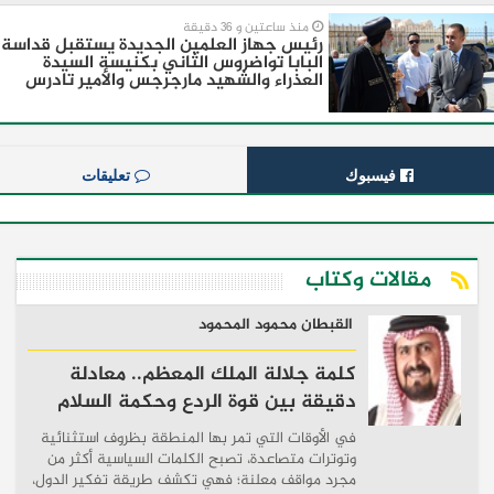
منذ ساعتين و 36 دقيقة
رئيس جهاز العلمين الجديدة يستقبل قداسة
البابا تواضروس الثاني بكنيسة السيدة
العذراء والشهيد مارجرجس والأمير تادرس
فيسبوك
تعليقات
مقالات وكتاب
القبطان محمود المحمود
كلمة جلالة الملك المعظم.. معادلة
دقيقة بين قوة الردع وحكمة السلام
في الأوقات التي تمر بها المنطقة بظروف استثنائية
وتوترات متصاعدة، تصبح الكلمات السياسية أكثر من
مجرد مواقف معلنة؛ فهي تكشف طريقة تفكير الدول،