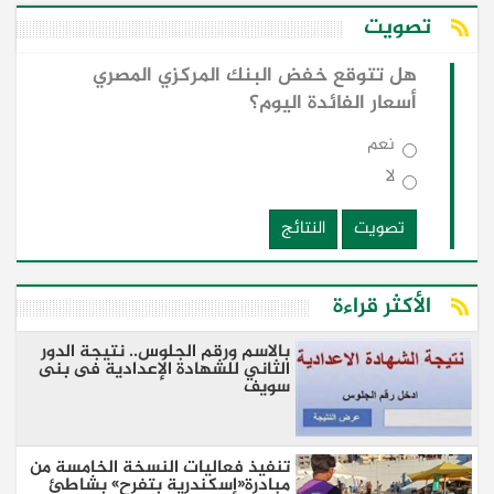
تصويت
هل تتوقع خفض البنك المركزي المصري
أسعار الفائدة اليوم؟
نعم
لا
تصويت
النتائج
الأكثر قراءة
بالاسم ورقم الجلوس.. نتيجة الدور
الثاني للشهادة الإعدادية فى بنى
سويف
تنفيذ فعاليات النسخة الخامسة من
مبادرة«إسكندرية بتفرح» بشاطئ