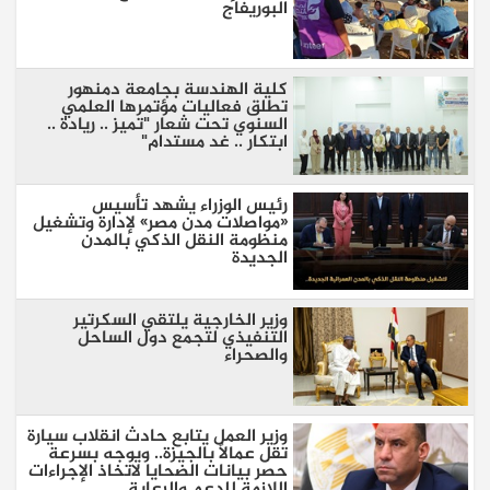
البوريفاج
كلية الهندسة بجامعة دمنهور
تطلق فعاليات مؤتمرها العلمي
السنوي تحت شعار "تميز .. ريادة ..
ابتكار .. غد مستدام"
رئيس الوزراء يشهد تأسيس
«مواصلات مدن مصر» لإدارة وتشغيل
منظومة النقل الذكي بالمدن
الجديدة
وزير الخارجية يلتقي السكرتير
التنفيذي لتجمع دول الساحل
والصحراء
وزير العمل يتابع حادث انقلاب سيارة
تقل عمالًا بالجيزة.. ويوجه بسرعة
حصر بيانات الضحايا لاتخاذ الإجراءات
اللازمة للدعم والرعاية...