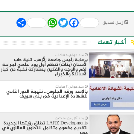
Share
WhatsApp
Twitter
Facebook
إرسل لصديق
أخبار تهمك
منذ حوالي 4 ساعات
برعاية رئيس جامعة الأزهر.. كلية طب
الأسنان (بنات) تنظم أول يوم علمي لجراحة
الفم والوجه والفكين بمشاركة نخبة من كبار
الأساتذة والخبراء
منذ حوالي 7 ساعات
بالاسم ورقم الجلوس.. نتيجة الدور الثاني
للشهادة الإعدادية فى بنى سويف
منذ أقل من ساعتين
LARZ Developments تطلق رؤيتها الجديدة
لتقديم مفهوم متكامل للتطوير العقاري في
مصر