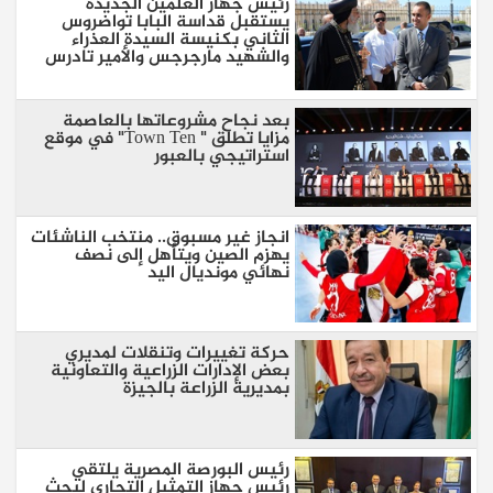
رئيس جهاز العلمين الجديدة
يستقبل قداسة البابا تواضروس
الثاني بكنيسة السيدة العذراء
والشهيد مارجرجس والأمير تادرس
بعد نجاح مشروعاتها بالعاصمة
مزايا تطلق " Town Ten" في موقع
استراتيجي بالعبور
انجاز غير مسبوق.. منتخب الناشئات
يهزم الصين ويتأهل إلى نصف
نهائي مونديال اليد
حركة تغييرات وتنقلات لمديري
بعض الإدارات الزراعية والتعاونية
بمديرية الزراعة بالجيزة
رئيس البورصة المصرية يلتقي
رئيس جهاز التمثيل التجاري لبحث