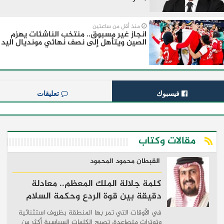
منذ أقل من ساعتين
انجاز غير مسبوق.. منتخب الناشئات يهزم
الصين ويتأهل إلى نصف نهائي مونديال اليد
فيسبوك
تعليقات
مقالات وكتاب
القبطان محمود المحمود
كلمة جلالة الملك المعظم.. معادلة
دقيقة بين قوة الردع وحكمة السلام
في الأوقات التي تمر بها المنطقة بظروف استثنائية
وتوترات متصاعدة، تصبح الكلمات السياسية أكثر من