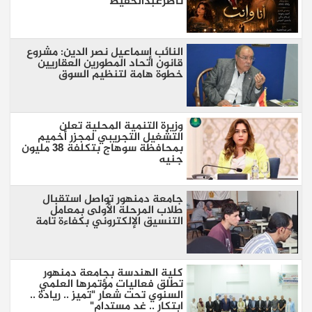
ناصرعبدالحفيظ
النائب إسماعيل نصر الدين: مشروع
قانون اتحاد المطورين العقاريين
خطوة هامة لتنظيم السوق
وزيرة التنمية المحلية تعلن
التشغيل التجريبي لمجزر أخميم
بمحافظة سوهاج بتكلفة 38 مليون
جنيه
جامعة دمنهور تواصل استقبال
طلاب المرحلة الأولى بمعامل
التنسيق الإلكتروني بكفاءة تامة
كلية الهندسة بجامعة دمنهور
تطلق فعاليات مؤتمرها العلمي
السنوي تحت شعار "تميز .. ريادة ..
ابتكار .. غد مستدام"