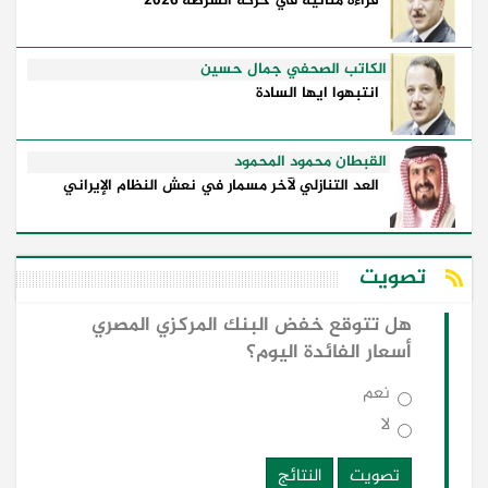
قراءة متأنية في حركة الشرطة 2026
الكاتب الصحفي جمال حسين
انتبهوا ايها السادة
القبطان محمود المحمود
العد التنازلي لآخر مسمار في نعش النظام الإيراني
تصويت
هل تتوقع خفض البنك المركزي المصري
أسعار الفائدة اليوم؟
نعم
لا
تصويت
النتائج