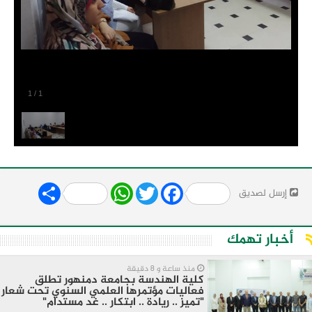
1
/
1
Share
WhatsApp
Twitter
Facebook
إرسل لصديق
أخبار تهمك
منذ ساعة و 8 دقيقة
كلية الهندسة بجامعة دمنهور تطلق
فعاليات مؤتمرها العلمي السنوي تحت شعار
"تميز .. ريادة .. ابتكار .. غد مستدام"