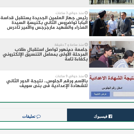
منذ حوالي 3 ساعات
رئيس جهاز العلمين الجديدة يستقبل قداسة
البابا تواضروس الثاني بكنيسة السيدة
العذراء والشهيد مارجرجس والأمير تادرس
منذ ساعة و 7 دقيقة
جامعة دمنهور تواصل استقبال طلاب
المرحلة الأولى بمعامل التنسيق الإلكتروني
بكفاءة تامة
منذ حوالي 9 ساعات
بالاسم ورقم الجلوس.. نتيجة الدور الثاني
للشهادة الإعدادية فى بنى سويف
فيسبوك
تعليقات