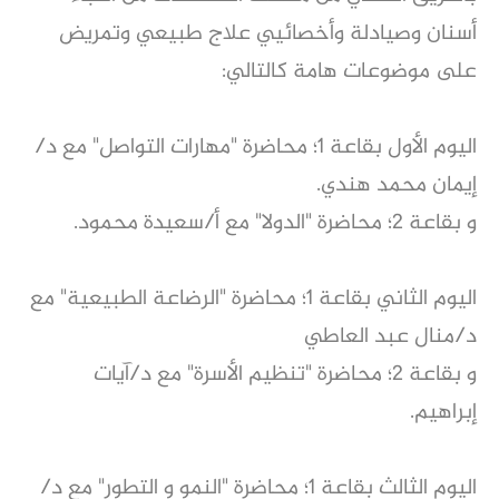
أسنان وصيادلة وأخصائيي علاج طبيعي وتمريض
على موضوعات هامة كالتالي:
اليوم الأول بقاعة ١؛ محاضرة "مهارات التواصل" مع د/
إيمان محمد هندي.
و بقاعة ٢؛ محاضرة "الدولا" مع أ/سعيدة محمود.
اليوم الثاني بقاعة ١؛ محاضرة "الرضاعة الطبيعية" مع
د/منال عبد العاطي
و بقاعة ٢؛ محاضرة "تنظيم الأسرة" مع د/آيات
إبراهيم.
اليوم الثالث بقاعة ١؛ محاضرة "النمو و التطور" مع د/