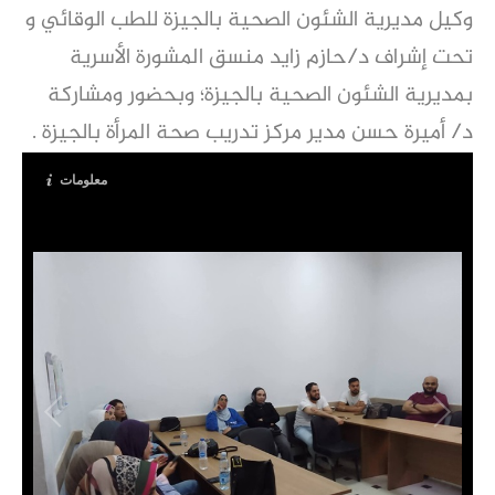
وكيل مديرية الشئون الصحية بالجيزة للطب الوقائي و
تحت إشراف د/حازم زايد منسق المشورة الأسرية
بمديرية الشئون الصحية بالجيزة؛ وبحضور ومشاركة
د/ أميرة حسن
مدير مركز تدريب صحة المرأة بالجيزة .
معلومات