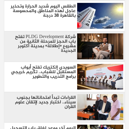
الطقس اليوم شديد الحرارة وتحذير
عاجل لهذه المناطق والمحسوسة
بالقاهرة 38 درجة
شركة PLDG Development تفتح
باب الحجز للمرحلة الثانية من
مشروع «إطلالة» بمدينة أكتوبر
الجديدة
السويدي إلكتريك تفتح أبواب
المستقبل للشباب.. تكريم خريجي
برامج التدريب والتطوير
القراءات تبدأ امتحاناتها بجنوب
سيناء.. اختبار جديد لإتقان علوم
القران
اليوم آخر موعد لغلق باب التسجيل