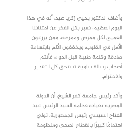
وأضاف الدكتور يحيى زكريا عيد، أنه في هذا
اليوم العظيم، نعبر بكل الفخر عن امتناننا
العميق لكل ممرض وممرضة، ممن يزرعون
الأمل في القلوب، ويخففون الألم بابتسامة
صادقة وكلمة طيبة قبل الدواء، فأنتم
أصحاب رسالة سامية تستحق كل التقدير
والاحترام.
وأكد رئيس جامعة كفر الشيخ، أن الدولة
المصرية بقيادة فخامة السيد الرئيس عبد
الفتاح السيسي رئيس الجمهورية، تولي
اهتمامًا كبيرًا بالقطاع الصحي ومنظومة