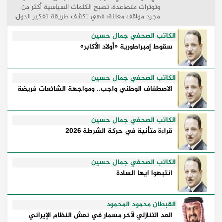
وتوترات متصاعدة، تصبح الكلمات السياسية أكثر من
مجرد مواقف معلنة؛ فهي تكشف طريقة تفكير الدول،
وكيفية إدارتها للأزمات، والحدود التي تفصل بين القوة
...
الكاتب الصحفي جمال حسين
سقوط إمبراطورية «أولاد الأكابر»
الكاتب الصحفي جمال حسين
الاصطفاف الوطني واجب.. ومواجهة الشائعات فريضة
الكاتب الصحفي جمال حسين
قراءة متأنية في حركة الشرطة 2026
الكاتب الصحفي جمال حسين
انتبهوا ايها السادة
القبطان محمود المحمود
العد التنازلي لآخر مسمار في نعش النظام الإيراني