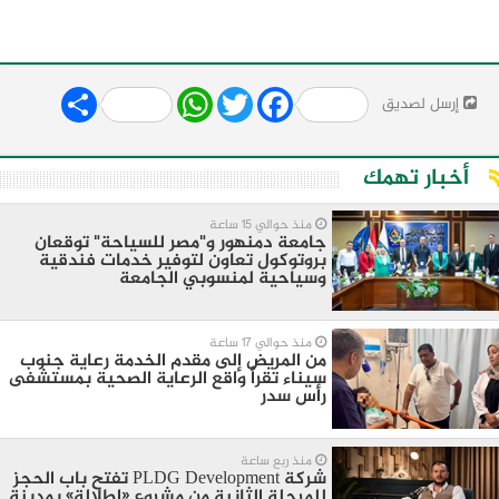
Share
WhatsApp
Twitter
Facebook
إرسل لصديق
أخبار تهمك
منذ حوالي 15 ساعة
جامعة دمنهور و"مصر للسياحة" توقعان
بروتوكول تعاون لتوفير خدمات فندقية
وسياحية لمنسوبي الجامعة
منذ حوالي 17 ساعة
من المريض إلى مقدم الخدمة رعاية جنوب
سيناء تقرأ واقع الرعاية الصحية بمستشفى
رأس سدر
منذ ربع ساعة
شركة PLDG Development تفتح باب الحجز
للمرحلة الثانية من مشروع «إطلالة» بمدينة