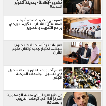
مشروع «إطلالة» بمدينة أكتوبر
الجديدة
السويدي إلكتريك تفتح أبواب
المستقبل للشباب.. تكريم خريجي
برامج التدريب والتطوير
القراءات تبدأ امتحاناتها بجنوب
سيناء.. اختبار جديد لإتقان علوم
القران
اليوم آخر موعد لغلق باب التسجيل
في تنسيق الجامعات المرحلة
الأولى
من طور سيناء إلى منصة الجمهورية
المركز الـ11 في الإعلام التربوي
والصحافة