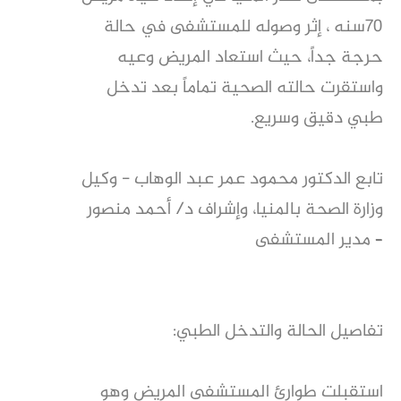
70سنه ، إثر وصوله للمستشفى في حالة
حرجة جداً، حيث استعاد المريض وعيه
واستقرت حالته الصحية تماماً بعد تدخل
طبي دقيق وسريع.
​تابع الدكتور محمود عمر عبد الوهاب - وكيل
وزارة الصحة بالمنيا، وإشراف د/ أحمد منصور
– مدير المستشفى
​تفاصيل الحالة والتدخل الطبي:
​استقبلت طوارئ المستشفى المريض وهو