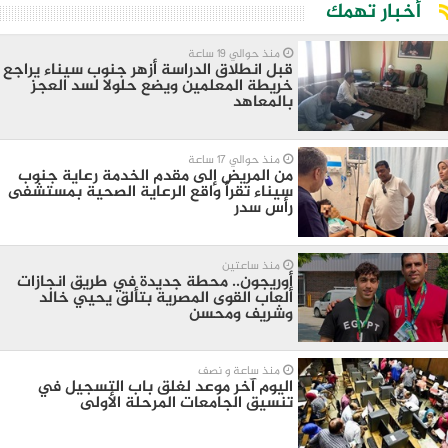
أخبار تهمك
منذ حوالي 19 ساعة
قبل انطلاق الدراسة أزهر جنوب سيناء يراجع
خريطة المعلمين ويضع حلولا لسد العجز
بالمعاهد
منذ حوالي 17 ساعة
من المريض إلى مقدم الخدمة رعاية جنوب
سيناء تقرأ واقع الرعاية الصحية بمستشفى
رأس سدر
منذ ساعتين
أوريجون.. محطة جديدة في طريق انجازات
ألعاب القوى المصرية بتألق يحيي خالد
وشريف ومحسن
منذ ساعة و نصف
اليوم آخر موعد لغلق باب التسجيل في
تنسيق الجامعات المرحلة الأولى