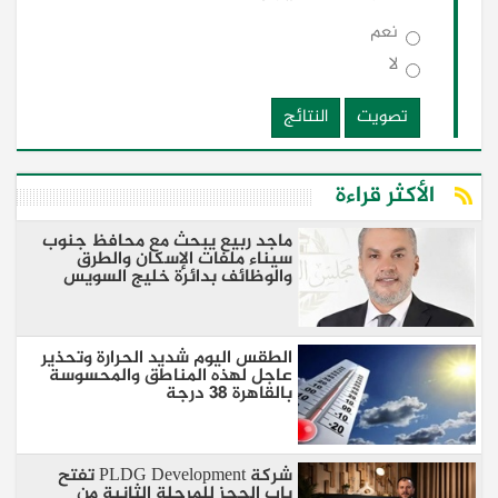
نعم
لا
تصويت
النتائج
الأكثر قراءة
ماجد ربيع يبحث مع محافظ جنوب
سيناء ملفات الإسكان والطرق
والوظائف بدائرة خليج السويس
الطقس اليوم شديد الحرارة وتحذير
عاجل لهذه المناطق والمحسوسة
بالقاهرة 38 درجة
شركة PLDG Development تفتح
باب الحجز للمرحلة الثانية من