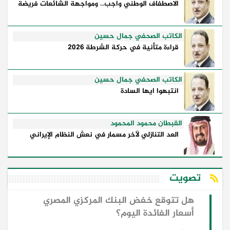
الاصطفاف الوطني واجب.. ومواجهة الشائعات فريضة
الكاتب الصحفي جمال حسين
قراءة متأنية في حركة الشرطة 2026
الكاتب الصحفي جمال حسين
انتبهوا ايها السادة
القبطان محمود المحمود
العد التنازلي لآخر مسمار في نعش النظام الإيراني
تصويت
هل تتوقع خفض البنك المركزي المصري
أسعار الفائدة اليوم؟