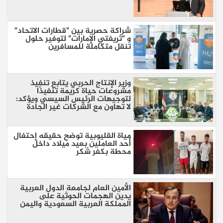
شراكة حصرية بين "قطارات الاتحاد"
و "ثريفتي الإمارات" لتوفير حلول
تنقل متكاملة للمسافرين
وزير الإنتاج الحربي يتابع تنفيذ
مشروعات حياة كريمة تنفيذًا
لتوجيهات الرئيس السيسي ويؤكد:
لا تهاون مع الشركات غير الجادة
مياة القليوبية توضح حقيقه إحتفال
أحد العاملين بعيد ميلاد داخل
محطة بكفر شكر
الأمين العام لجامعة الدول العربية
يدين الهجمات الحوثية على
المملكة العربية السعودية واليمن