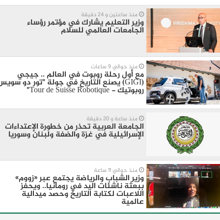
منذ ساعتين و 24 دقيقة
وزير التعليم يشارك في مؤتمر رؤساء
الجامعات العالمي للسلام
منذ حوالي 9 ساعات
مع أول رحلة روبوت في العالم .. جيجي
(GIGI) يصنع التاريخ في جولة "تور دو سويس
روبوتيك - Tour de Suisse Robotique"
منذ ساعة و 20 دقيقة
الجامعة العربية تحذر من خطورة الإعتداءات
الإسرائيلية في غزة والضفة ولبنان وسوريا
منذ حوالي 11 ساعة
وزير الشباب والرياضة يجتمع عبر «زووم»
ببعثة ناشئات اليد في رومانيا.. ويحفز
اللاعبات لكتابة التاريخ وحصد ميدالية
عالمية