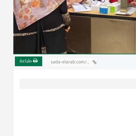
طباعة
sada-elarab.com/806144