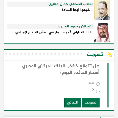
الكاتب الصحفي جمال حسين
انتبهوا ايها السادة
القبطان محمود المحمود
العد التنازلي لآخر مسمار في نعش النظام الإيراني
تصويت
هل تتوقع خفض البنك المركزي المصري
أسعار الفائدة اليوم؟
نعم
لا
تصويت
النتائج