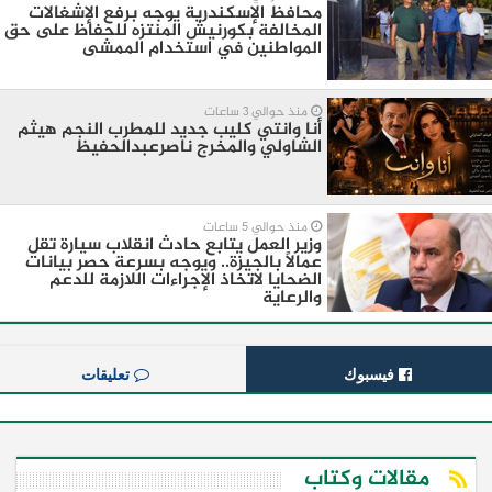
محافظ الإسكندرية يوجه برفع الإشغالات
المخالفة بكورنيش المنتزه للحفاظ على حق
المواطنين في استخدام الممشى
منذ حوالي 3 ساعات
أنا وانتي كليب جديد للمطرب النجم هيثم
الشاولي والمخرج ناصرعبدالحفيظ
منذ حوالي 5 ساعات
وزير العمل يتابع حادث انقلاب سيارة تقل
عمالًا بالجيزة.. ويوجه بسرعة حصر بيانات
الضحايا لاتخاذ الإجراءات اللازمة للدعم
والرعاية
فيسبوك
تعليقات
مقالات وكتاب