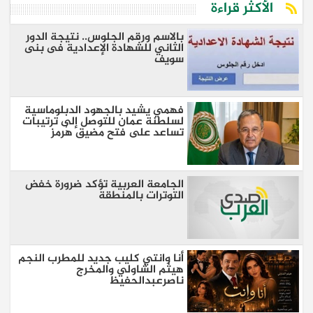
الأكثر قراءة
بالاسم ورقم الجلوس.. نتيجة الدور
الثاني للشهادة الإعدادية فى بنى
سويف
فهمي يشيد بالجهود الدبلوماسية
لسلطنة عمان للتوصل إلى ترتيبات
تساعد على فتح مضيق هُرمز
الجامعة العربية تؤكد ضرورة خفض
التوترات بالمنطقة ‏
أنا وانتي كليب جديد للمطرب النجم
هيثم الشاولي والمخرج
ناصرعبدالحفيظ