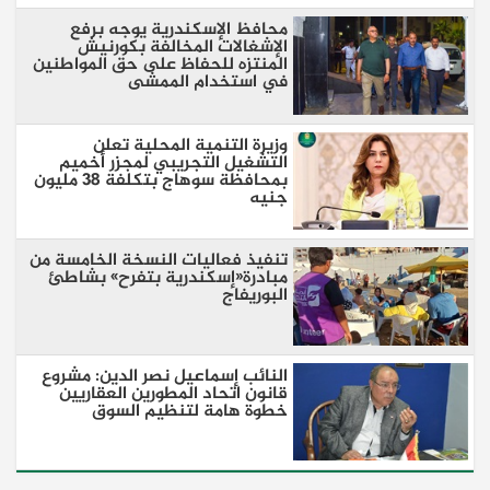
محافظ الإسكندرية يوجه برفع
الإشغالات المخالفة بكورنيش
المنتزه للحفاظ على حق المواطنين
في استخدام الممشى
وزيرة التنمية المحلية تعلن
التشغيل التجريبي لمجزر أخميم
بمحافظة سوهاج بتكلفة 38 مليون
جنيه
تنفيذ فعاليات النسخة الخامسة من
مبادرة«إسكندرية بتفرح» بشاطئ
البوريفاج
النائب إسماعيل نصر الدين: مشروع
قانون اتحاد المطورين العقاريين
خطوة هامة لتنظيم السوق