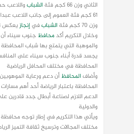
الثاني وزن 66 كجم فئة
الشباب
واللاعب حس
61 كجم فئة العموم إلى جانب اللاعب عبد
وزن 70 كجم فئة
الشباب
في
إنجاز
يعكس تطو
وخلال التكريم أكد
محافظ
جنوب سيناء أن م
والموهبة التي يتمتع بها شباب المحافظة م
يجسد قدرة أبناء جنوب سيناء على المنافس
المحافظة في مختلف المحافل الرياضية
وأضاف
المحافظ
أن دعم ورعاية الموهوبين 
المحافظة باعتبار الرياضة أحد أهم مسارات
الدعم اللازم لصناعة أبطال جدد قادرين ع
والدولية
ويأتي هذا التكريم في إطار توجه محافظة 
مختلف المجالات وترسيخ ثقافة التميز الر