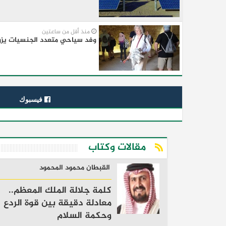
منذ أقل من ساعتين
وفد سياحي متعدد الجنسيات يزو
فيسبوك
مقالات وكتاب
القبطان محمود المحمود
كلمة جلالة الملك المعظم..
معادلة دقيقة بين قوة الردع
وحكمة السلام