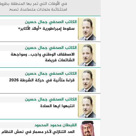
في الأوقات التي تمر بها المنطقة بظرو
استثنائية وتوترات متصاعدة، تصبح
الكلمات السياسية أكثر من مجرد مواقف
معلنة؛ فهي تكشف طريقة تفكير الدول،
الكاتب الصحفي جمال حسين
وكيفية إدارتها للأزمات، والحدود التي
سقوط إمبراطورية «أولاد الأكابر»
تفصل بين القوة ...
الكاتب الصحفي جمال حسين
الاصطفاف الوطني واجب.. ومواجهة
الشائعات فريضة
الكاتب الصحفي جمال حسين
قراءة متأنية في حركة الشرطة 2026
الكاتب الصحفي جمال حسين
انتبهوا ايها السادة
القبطان محمود المحمود
العد التنازلي لآخر مسمار في نعش النظام