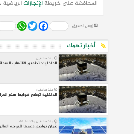
المحافظة على خريطة
الإنجازات
الرياضية خ
Share
WhatsApp
Twitter
Facebook
إرسل لصديق
أخبار تهمك
منذ ساعتين
الداخلية: تطعيم الالتهاب السحائ
منذ ساعتين
الداخلية توضح ضوابط سفر المرا
منذ ساعتين و 53 دقيقة
عُمان تواصل دعمها للتوجه العال