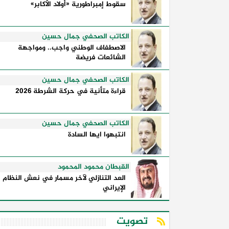
وكيفية إدارتها للأزمات، والحدود التي
سقوط إمبراطورية «أولاد الأكابر»
تفصل بين القوة ...
الكاتب الصحفي جمال حسين
الاصطفاف الوطني واجب.. ومواجهة
الشائعات فريضة
الكاتب الصحفي جمال حسين
قراءة متأنية في حركة الشرطة 2026
الكاتب الصحفي جمال حسين
انتبهوا ايها السادة
القبطان محمود المحمود
العد التنازلي لآخر مسمار في نعش النظام
الإيراني
تصويت