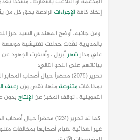
المدعمة أو التلاعب بأسعارها.. مشدداً بع
إتخاذ كافة
الإجراءات
الرادعة بحق كل من يث
ومن جانبه، أوضح المهندس السيد حرز الل
بالمديرية نفّذت حملات تفتيشية موسعة عل
علي مدار
شهر
بياناتهم على النحو التالي:
تحرير (٢٠٧٥) محضراً حيال أصحاب الم
بمخالفات
متنوعة
منها: نقص وزن
رغيف ال
التموينية ، توقف المخبز عن
الإنتاج
بدون عذ
كما تم تحرير (١٢٣١) محضراً حي
غير الغذائية لقيام أصحابها بمخالفات مت
المضبوطات الآتية: