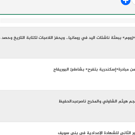
زووم» ببعثة ناشئات اليد في رومانيا.. ويحفز اللاعبات لكتابة التاريخ وحصد م
من مبادرة«إسكندرية بتفرح» بشاطئ البوريفاج
نجم هيثم الشاولي والمخرج ناصرعبدالحفيظ
ور الثاني للشهادة الإعدادية فى بنى سويف