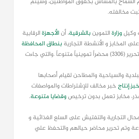
دم السماح بالمساس بحقوق المواطنين، وسيتم
بت مخالفته.
ه وكيل
وزارة
التموين
بالشرقية
، أن
الأجهزة
الرقابية
ى المخابز و الأنشطة التجارية
بنطاق المحافظة
أبريل ، وأسفرت الجهود عن تحرير (٣٣٠٦) محضراً تموينياً متنوعاً .والتي جاءت
خابز البلدية والسياحية والمطاحن لقيام أصحابها
خبز
،
إنتاج
خبر مخالف للإشتراطات والمواصفات
ر، مخابز تعمل بدون ترخيص
وقضايا
متنوعة
.
ال أصحاب المحال التجارية والتفتيش على السلع الغذائية و
نوعة وتم تحرير محاضر حيالهم والتحفظ علي