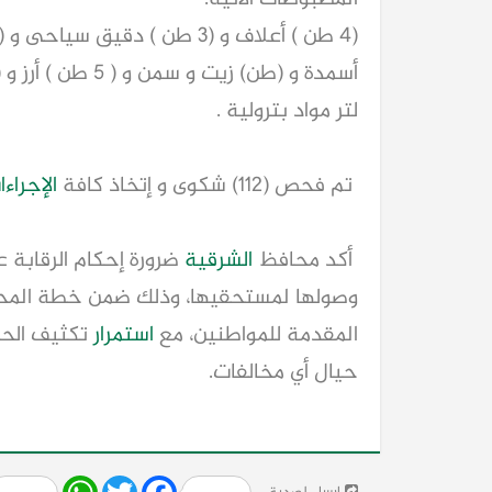
(٤ طن ) أعلاف و (٣ طن ) دقيق سياحى و (٨ طن) دقيق بلدى و(١٠ طن)
أسمدة و (طن) زيت و سمن و ( ٥ طن ) أرز و (٢طن)
لتر مواد بترولية .
تم فحص (١١٢) شكوى و إتخاذ كافة
الإجراء
أكد محافظ
الشرقية
ضرورة إحكام الرقابة 
وصولها لمستحقيها، وذلك ضمن خطة المح
المقدمة للمواطنين، مع
استمرار
تكثيف الحمل
حيال أي مخالفات.
Share
WhatsApp
Twitter
Facebook