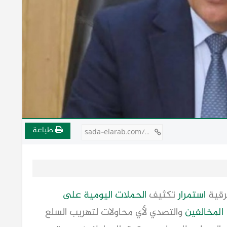
طباعة
sada-elarab.com/806052
رقية
استمرار
تكثيف
الحملات اليومية على
المخالفين
والتصدي لأي محاولات لتهريب السلع