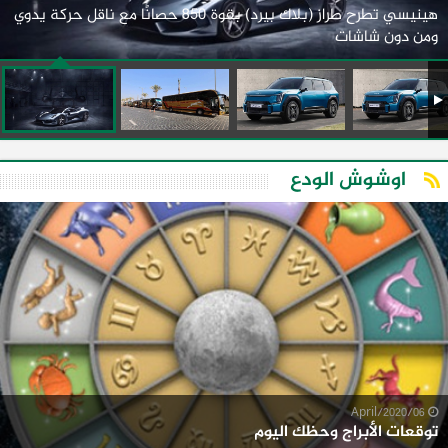
هينيسي تطرح طراز (بلاك بيرد) بقوة 850 حصانًا مع ناقل حركة يدوي
ومن دون شاشات
اوشوش الودع
06/April/2020
توقعات الأبراج وحظك اليوم