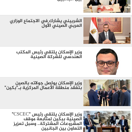
الشربيني يشارك في الاجتماع الوزاري
العربي الصيني الأول
وزير الإسكان يلتقي رئيس المكتب
الهندسي للشركة الصينية
وزير الإسكان يواصل جولاته بالصين
بتفقد منطقة الأعمال المركزية بـ"بكين"
وزير الإسكان يلتقي رئيس "CSCEC"
الصينية ببكين لمتابعة موقف
المشروعات المشتركة.. وسبل تعزيز
التعاون بين الجانبين