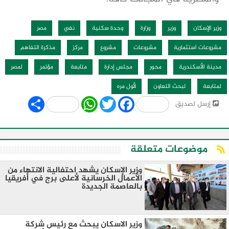
وزير الإسكان
وزير
وزارة
وحدة سكنية
نفي
مصر
مشروعات استثمارية
مشروعات
مشروع
مركز
مذكرة التفاهم
مدينة الأسكندرية
محور
مجلس إدارة
متابعة
مؤتمر
لمصر
لمتابعة
لبحث التعاون
لأول مره
Share
WhatsApp
Twitter
Facebook
إرسل لصديق
موضوعات متعلقة
وزير الإسكان يشهد احتفالية الانتهاء من
الأعمال الخرسانية لأعلى برج في أفريقيا
بالعاصمة الجديدة
وزير الاسكان يبحث مع رئيس شركة