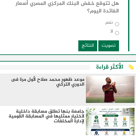
هل تتوقع خفض البنك المركزي المصري أسعار
الفائدة اليوم؟
نعم
لا
تصويت
النتائج
الأكثر قراءة
موعد ظهور محمد صلاح لأول مرة فى
الدوري التركي
جامعة بنها تطلق مسابقة داخلية
لاختيار ممثليها في المسابقة القومية
لإدارة المخلفات