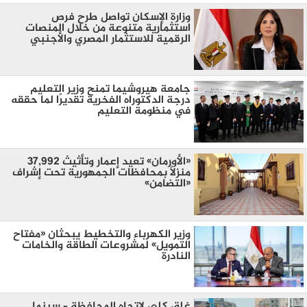
وزارة الإسكان تواصل طرح فرص
استثمارية متنوعة من خلال المنصات
الرقمية للاستثمار المصري والأجنبي
جامعة هيروشيما تمنح وزير التعليم
درجة الدكتوراه الفخرية تقديرًا لما حققه
في منظومة التعليم
«الأورمان» تعيد إعمار وتأثيث 37,992
منزلًا بمحافظات الجمهورية تحت إشراف
«التضامن»
وزير الكهرباء والتخطيط يبحثان «مفتاح
التمويل» لمشروعات الطاقة والخامات
النادرة
غلق كلي لاتجاه المحافظة – سينما