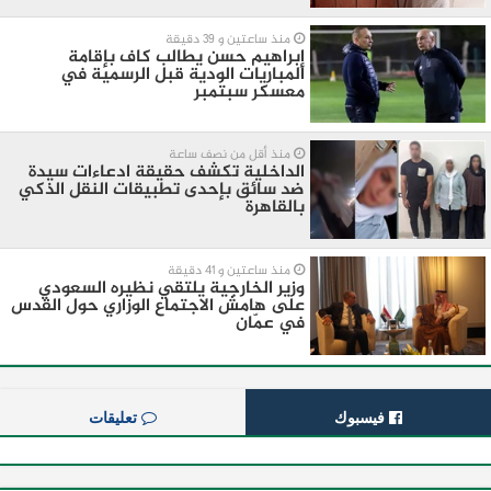
منذ ساعتين و 39 دقيقة
إبراهيم حسن يطالب كاف بإقامة
المباريات الودية قبل الرسمية في
معسكر سبتمبر
منذ أقل من نصف ساعة
الداخلية تكشف حقيقة ادعاءات سيدة
ضد سائق بإحدى تطبيقات النقل الذكي
بالقاهرة
منذ ساعتين و 41 دقيقة
وزير الخارجية يلتقي نظيره السعودي
على هامش الاجتماع الوزاري حول القدس
في عمّان
فيسبوك
تعليقات