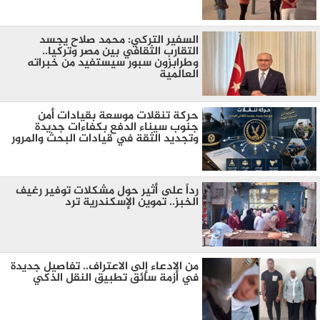
السفير التركي: محمد صلاح يجسد
التقارب الثقافي بين مصر وتركيا..
وطرابزون سبور سيستفيد من خبراته
العالمية
حركة تنقلات موسعة بقيادات أمن
جنوب سيناء الدفع بكفاءات جديدة
وتجديد الثقة في قيادات البحث والمرور
رداً على أثير حول مشكلات توفير رغيف
الخبز.. تموين الإسكندرية ترد
من الادعاء إلى الاعتراف.. تفاصيل جديدة
في أزمة سائق تطبيق النقل الذكي