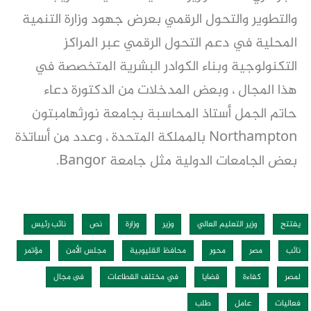
والتطوير والتحول الرقمي بعرض جهود وزارة التنمية
المحلية في دعم التحول الرقمي عبر المراكز
التكنولوجية وبناء الكوادر البشرية المتخصصة في
هذا المجال ، وبعض المدخلات من الدكتورة دعاء
حاتم الجمل أستاذ المحاسبة بجامعة نورثهامبتون
Northampton بالمملكة المتحدة ، وعدد من أساتذة
بعض الجامعات الدولية مثل جامعة Bangor.
يفتتح
وزير التعليم العالي
وزير
وزارة
نص
نائب رئيس
نائب
مصر
محور
محافظ القليوبية
مجلس الأمن
مؤتمر
لمصر
كفاءة
قضايا
في مختلف القطاعات
فى مجال
فعاليات
عامل
طلب