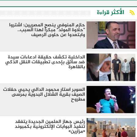
الأكثر قراءة
​حازم المنوفي ينصح المصريين: اشتروا
"حلاوة المولد" مبكراً لهذا السبب..
وابتعدوا عن حلوى الرصيف
الداخلية تكشف حقيقة ادعاءات سيدة
ضد سائق بإحدى تطبيقات النقل الذكي
بالقاهرة
السوبر استار محمود الدالي يحيي حفلات
الصيف بقرية الشلال البدوية بمرسى
مطروح
رئيس جهاز العلمين الجديدة يتفقد
تنفيذ البوابات الإلكترونية بكمبوند
«مزارين»