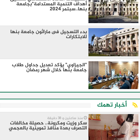
أهداف التنمية المستدامة"بجامعة
بنها..سبتمر 2024
بدء التسجيل فى ماراثون جامعة بنها
للابتكارات
"الجيزاوي" يؤكد تعديل جداول طلاب
جامعة بنها خلال شهر رمضان
أخبار تهمك
منذ ساعتين و 38 دقيقة
سكر وزيت ومكرونة.. حصيلة مخالفات
التصرف بعدة منافذ تموينية بالعجمي