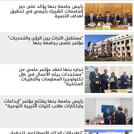
رئيس جامعة بنها يؤكد على دور
الجامعات كشريك رئيسي في تحقيق
أهداف التنمية
"مستقبل التراث بين الرؤى والتحديات"
مؤتمر علمى بجامعة بنها
تجاره بنها تعقد مؤتمر علمي عن
"مستجدات بيئه الأعمال في ظل
تكنولوجيا المعلومات والتغيرات
المناخية"
رئيس جامعة بنها يفتتح مؤتمر "إبداعات
وابتكارات طلاب كليات التربية النوعية"
"تطبيقات الذكاء الاصطناعي لتحقيق