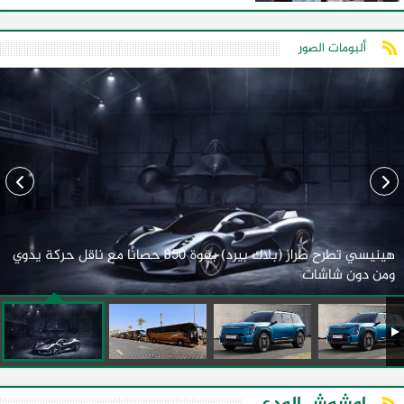
ألبومات الصور
هينيسي تطرح طراز (بلاك بيرد) بقوة 850 حصانًا مع ناقل حركة يدوي
ومن دون شاشات