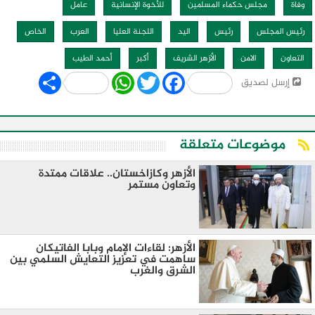
وفاة
مجلس حكماء المسلمين
للأخوة الإنسانية
عامل
رئيس المجلس
رئيس
اليد
اللجنة العليا
العرب
الخاص
التعاون
الامن
الأزهر الشريف
أكبر
أحمد الطيب
Share
WhatsApp
Twitter
Facebook
إرسل لصديق
موضوعات متعلقة
الأزهر وكازاخستان.. علاقات ممتدة
وتعاون مستمر
الأزهر: لقاءات الإمام وبابا الفاتيكان
ساهمت في تعزيز التعايش السلمي بين
الشرق والغرب