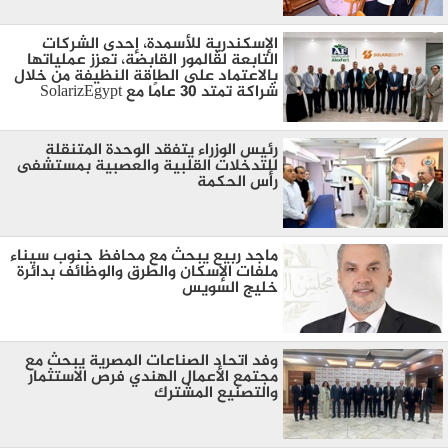
الإسكندرية للأسمدة، إحدى الشركات
التابعة لڤالمور القابضة، تعزز عملياتها
بالاعتماد على الطاقة النظيفة من خلال
شراكة تمتد 30 عامًا مع SolarizEgypt
رئيس الوزراء يتفقد الوحدة المتنقلة
للتدخلات القلبية والعصبية بمستشفى
رأس الحكمة
ماجد ربيع يبحث مع محافظ جنوب سيناء
ملفات الإسكان والطرق والوظائف بدائرة
خليج السويس
وفد اتحاد الصناعات المصرية يبحث مع
مجتمع الأعمال الهندي فرص الاستثمار
والتصنيع المشترك