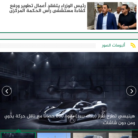
رئيس الوزراء يتفقد أعمال تطوير ورفع
كفاءة مستشفى رأس الحكمة المركزى
ألبومات الصور
هينيسي تطرح طراز (بلاك بيرد) بقوة 850 حصانًا مع ناقل حركة يدوي
ومن دون شاشات