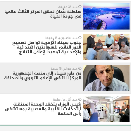
منذ 35 دقيقة
سلطنة عٌمان تحقق المركز الثالث عالميا
في جودة الحياة
منذ ساعتين و 18 دقيقة
جنوب سيناء الأزهرية تواصل تصحيح
الدور الثاني للشهادتين الابتدائية
والإعدادية تمهيدًا لإعلان النتائج
منذ حوالي 16 ساعة
من طور سيناء إلى منصة الجمهورية
المركز الـ11 في الإعلام التربوي والصحافة
منذ أقل من ساعة
رئيس الوزراء يتفقد الوحدة المتنقلة
للتدخلات القلبية والعصبية بمستشفى
رأس الحكمة