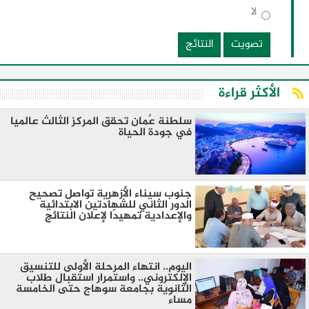
لا
تصويت
النتائج
الأكثر قراءة
سلطنة عٌمان تحقق المركز الثالث عالميا
في جودة الحياة
جنوب سيناء الأزهرية تواصل تصحيح
الدور الثاني للشهادتين الابتدائية
والإعدادية تمهيدًا لإعلان النتائج
اليوم.. انتهاء المرحلة الأولى للتنسيق
الإلكتروني.. واستمرار استقبال طلاب
الثانوية بجامعة سوهاج حتى الخامسة
مساءً