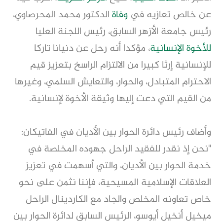
عن خالص تعازيه في
وفاة
الدكتور محمد المحرصاوي،
رئيس جامعة الأزهر السابق، رئيس اللجنة العليا
للأخوة الإنسانية
، مؤكدا أنه رحل عن دنيانا تاركا
للإنسانية إرثا كبيرا من الالتزام الراسخ بتعزيز قيم
الاحترام المتبادل، والحوار، والتعايش السلمي، وغيرها
من القيم التي دعت إليها وثيقة الأخوة لإنسانية.
وأضاف رئيس دائرة الحوار بين الأديان في الفاتيكان:
"نحن إذ نقدر للفقيد الراحل جهوده المخلصة في
خدمة الحوار بين الأديان، والتي أسهمت في تعزيز
العلاقات الإسلامية المسيحية، فإننا نثمن على نحو
خاص تعاونه المخلص والجاد مع الكاردينال الراحل
ميخيل أنخيل أيوسو، الرئيس السابق لدائرة الحوار بين