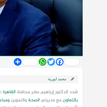
Share
WhatsApp
Twitter
Facebook
محمد ابورية
شدد الدكتور إبراهيم صابر محافظ
القاهرة
عل
بالتعاون
مع مديرتى
الصحة
والتموين
ومباح