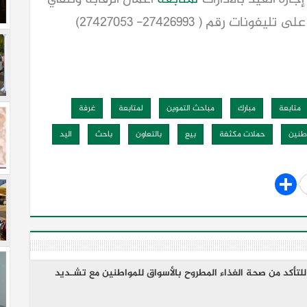
عمليات المديرية على تليفونات رقم ( ٢٧٤٢٦٩٩٣- ٢٧٤٢٧٠٥٣)
متابعة
مبارك
مباحث التموين
لمتابعة
غرفة
طنين
حملات مكثفة
بيع
بالتعاون
باحث
اليد
لتأكد من صحة الغذاء المطروح بالأسواق للمواطنين مع تشـديد