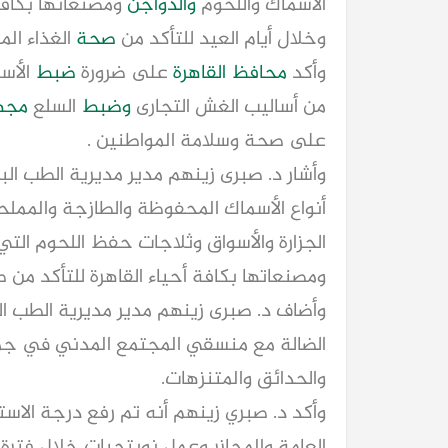
الأسماك واللحوم
والدواجن
ومصنعاتها بكافة
وخلال أيام العيد للتأكد من
صحة
الغذاء الم
وأكد
محافظ القاهرة
على ضرورة
ضبط
الأسو
من أساليب الغش التجارى
وضبط
السلع
مجهو
على صحة وسلامة المواطنين .
وأشار د. صبرى زينهم مدير مديرية الطب 
أنواع الأسماك المحفوظة والطازجة والمملح
الجزارة والأسواق وثلاجات حفظ اللحوم التي
ومصنعاتها بكافة أحياء القاهرة للتأكد من 
وأضاف د. صبرى زينهم مدير مديرية الطب ا
الضالة مع منسقي المجتمع المدني في جم
والحدائق والمتنزهات.
وأكد د. صبري زينهم أنه تم رفع درجة الاستع
العامة والمجازر وعمل نوبتجيات خلال فترة إج