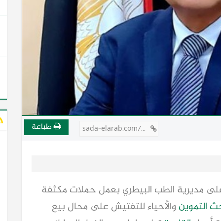
طباعة
sada-elarab.com/758726
ى مديرية الطب البيطري بعمل حملات مكثفة
ث التموين
والأحياء للتفتيش على محال بيع