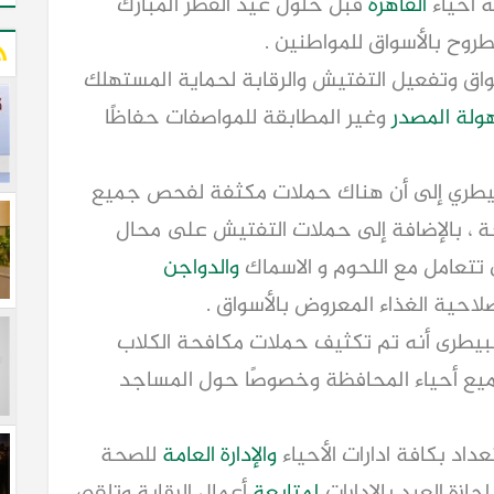
 أحياء
القاهرة
قبل حلول عيد الفطر المبارك
طروح بالأسواق للمواطنين .
اق وتفعيل التفتيش والرقابة لحماية المستهلك
لة المصدر
وغير المطابقة للمواصفات حفاظًا
البيطري إلى أن هناك حملات مكثفة لفحص جميع
ة ، بالإضافة إلى حملات التفتيش على محال
 تتعامل مع اللحوم و الاسماك
والدواجن
صلاحية الغذاء المعروض بالأسواق .
لبيطرى أنه تم تكثيف حملات مكافحة الكلاب
يع أحياء المحافظة وخصوصًا حول المساجد
داد بكافة ادارات الأحياء
والإدارة العامة
للصحة
ازة العيد بالادارات
لمتابعة
أعمال الرقابة وتلقي