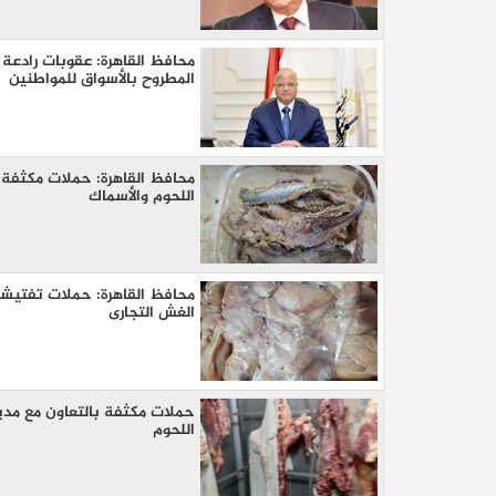
محافظ القاهرة: عقوبات رادعة
المطروح بالأسواق للمواطنين
محافظ القاهرة: حملات مكثفة 
اللحوم والأسماك
كيا EV9 GT للباحثين عن متعة قيادة السيار
العائلية
محافظ القاهرة: حملات تفتيشي
الغش التجارى
حملات مكثفة بالتعاون مع مدي
اللحوم