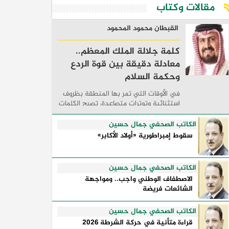
مقالات وكتاب
القبطان محمود المحمود
كلمة جلالة الملك المعظم..
معادلة دقيقة بين قوة الردع
وحكمة السلام
في الأوقات التي تمر بها المنطقة بظروف
استثنائية وتوترات متصاعدة، تصبح الكلمات
السياسية أكثر من مجرد مواقف معلنة؛ فهي
تكشف طريقة تفكير الدول، وكيفية إدارتها
الكاتب الصحفي جمال حسين
للأزمات، والحدود التي تفصل بين القوة ...
سقوط إمبراطورية «أولاد الأكابر»
الكاتب الصحفي جمال حسين
الاصطفاف الوطني واجب.. ومواجهة
الشائعات فريضة
الكاتب الصحفي جمال حسين
قراءة متأنية في حركة الشرطة 2026