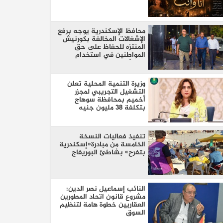
محافظ الإسكندرية يوجه برفع
الإشغالات المخالفة بكورنيش
المنتزه للحفاظ على حق
المواطنين في استخدام
الممشى
وزيرة التنمية المحلية تعلن
التشغيل التجريبي لمجزر
أخميم بمحافظة سوهاج
بتكلفة 38 مليون جنيه
تنفيذ فعاليات النسخة
الخامسة من مبادرة«إسكندرية
بتفرح» بشاطئ البوريفاج
النائب إسماعيل نصر الدين:
مشروع قانون اتحاد المطورين
العقاريين خطوة هامة لتنظيم
السوق