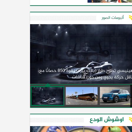
ألبومات الصور
لأول مرة.. مصر
هينيسي تطرح طراز (بلاك بيرد) بقوة 850 حصانًا مع
اقل حركة يدوي ومن دون شاشات
2026)
اوشوش الودع