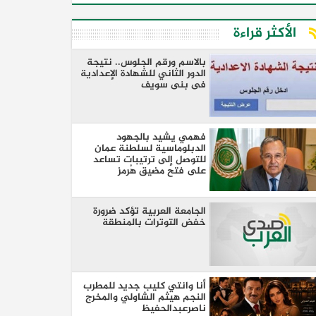
الأكثر قراءة
بالاسم ورقم الجلوس.. نتيجة
الدور الثاني للشهادة الإعدادية
فى بنى سويف
فهمي يشيد بالجهود
الدبلوماسية لسلطنة عمان
للتوصل إلى ترتيبات تساعد
على فتح مضيق هُرمز
الجامعة العربية تؤكد ضرورة
خفض التوترات بالمنطقة ‏
أنا وانتي كليب جديد للمطرب
النجم هيثم الشاولي والمخرج
ناصرعبدالحفيظ