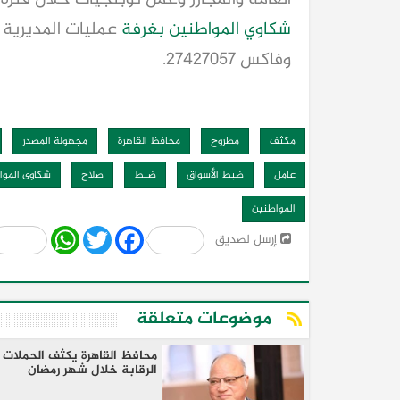
شكاوي المواطنين
بغرفة
وفاكس ٢٧٤٢٧٠٥٧.
مكثف
مطروح
محافظ القاهرة
مجهولة المصدر
عامل
ضبط الأسواق
ضبط
صلاح
شكاوى الموا
المواطنين
Share
WhatsApp
Twitter
Facebook
إرسل لصديق
موضوعات متعلقة
محافظ القاهرة يكثف الحملات ل
الرقابة خلال شهر رمضان