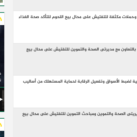
 وحملات مكثفة للتفتيش على محال بيع اللحوم للتأكد صحة الغذاء
بالتعاون مع مديرتى الصحة والتموين للتفتيش على محال بيع
وزير النقل يدشن 20 أتوبيسًا جديدًا مكيفًا من إنتاج شركة
ات الكهربائية
النصر للسيارات إلى شركة الاتحاد العربي للنقل البري
(السوبرجيت)
ن
ة لضبط الأسواق وتفعيل الرقابة لحماية المستهلك من أساليب
ريتى الصحة والتموين ومباحث التموين للتفتيش على محال بيع