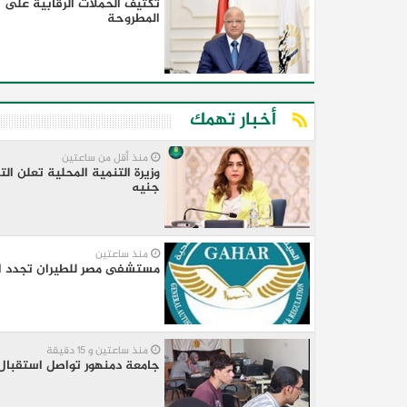
تكثيف الحملات الرقابية على ا
المطروحة
أخبار تهمك
منذ أقل من ساعتين
جنيه
منذ ساعتين
مستشفى مصر للطيران تجدد اعتماد «GAHAR» وتعزز مكانتها بين المؤسسا
منذ ساعتين و 15 دقيقة
جامعة دمنهور تواصل استقبال ط