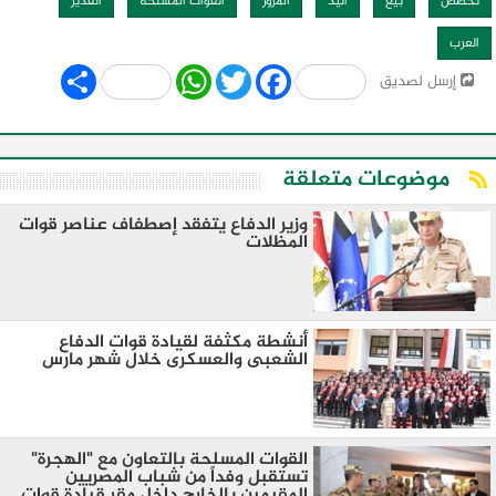
تخصص
بيع
اليد
المرور
القوات المسلحة
القدير
العرب
Share
WhatsApp
Twitter
Facebook
إرسل لصديق
موضوعات متعلقة
وزير الدفاع يتفقد إصطفاف عناصر قوات
المظلات
أنشطة مكثفة لقيادة قوات الدفاع
الشعبى والعسكرى خلال شهر مارس
القوات المسلحة بالتعاون مع "الهجرة"
تستقبل وفداً من شباب المصريين
المقيمين بالخارج داخل مقر قيادة قوات