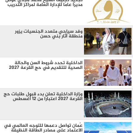
تجديد تكليف الشيخ محمد مجدي عوض
مديرًا عامًا للإدارة العامة لمراكز التدريب
وفد سياحي متعدد الجنسيات يزور
منطقة آثار بني حسن
الداخلية تحدد شروط السن والحالة
الصحية للتقديم في حج القرعة 2027
وزارة الداخلية تعلن بدء قبول طلبات حج
القرعة 2027 اعتبارًا من 12 أغسطس
عُمان تواصل دعمها للتوجه العالمي في
الاعتماد على مصادر الطاقة النظيفة