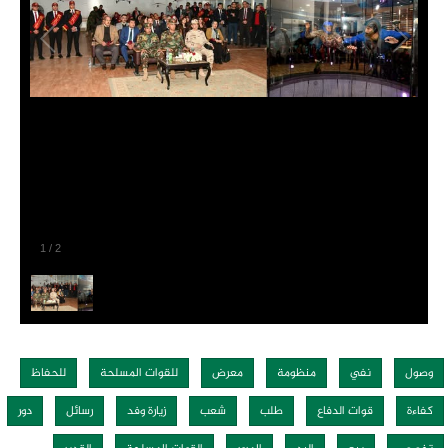
1
/
2
وصول
نفي
منظومة
معرض
للقوات المسلحة
للحفاظ
كفاءة
قوات الدفاع
طلب
شعب
زيارة وفد
رسائل
دور