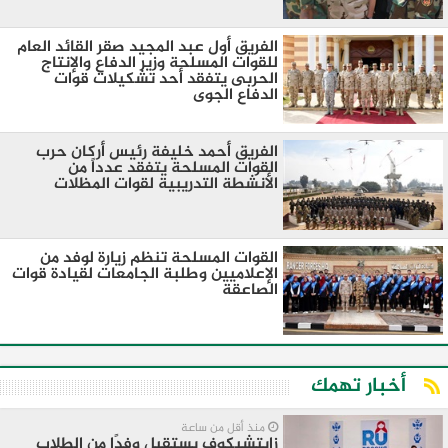
الفريق أول عبد المجيد صقر القائد العام
للقوات المسلحة وزير الدفاع والإنتاج
الحربى يتفقد أحد تشكيلات قوات
الدفاع الجوى
الفريق أحمد خليفة رئيس أركان حرب
القوات المسلحة يتفقد عدداً من
الأنشطة التدريبية لقوات المظلات
القوات المسلحة تنظم زيارة لوفد من
الإعلاميين وطلبة الجامعات لقيادة قوات
الصاعقة
أخبار تهمك
منذ أقل من ساعة
زايتشيكوف يستقبل وفدًا من الطلاب