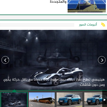
والمتجددة
ألبومات الصور
هينيسي تطرح طراز (بلاك بيرد) بقوة 850 حصانًا مع ناقل حركة يدوي
ومن دون شاشات