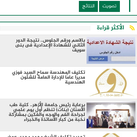
تصويت
النتائج
الأكثر قراءة
بالاسم ورقم الجلوس.. نتيجة الدور
الثاني للشهادة الإعدادية فى بنى
سويف
تكليف المهندسة سماح السيد فوزي
مديرًا عامًا للإدارة العامة للشئون
الهندسية
برعاية رئيس جامعة الأزهر.. كلية طب
الأسنان (بنات) تنظم أول يوم علمي
لجراحة الفم والوجه والفكين بمشاركة
نخبة من كبار الأساتذة والخبراء