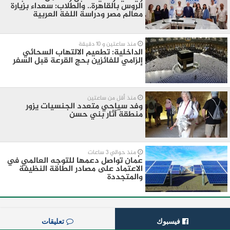
الروس بالقاهرة.. والطلاب: سعداء بزيارة
معالم مصر ودراسة اللغة العربية
منذ ساعتين و 10 دقيقة
الداخلية: تطعيم الالتهاب السحائي
إلزامي للفائزين بحج القرعة قبل السفر
منذ أقل من ساعتين
وفد سياحي متعدد الجنسيات يزور
منطقة آثار بني حسن
منذ حوالي 3 ساعات
عُمان تواصل دعمها للتوجه العالمي في
الاعتماد على مصادر الطاقة النظيفة
والمتجددة
فيسبوك
تعليقات