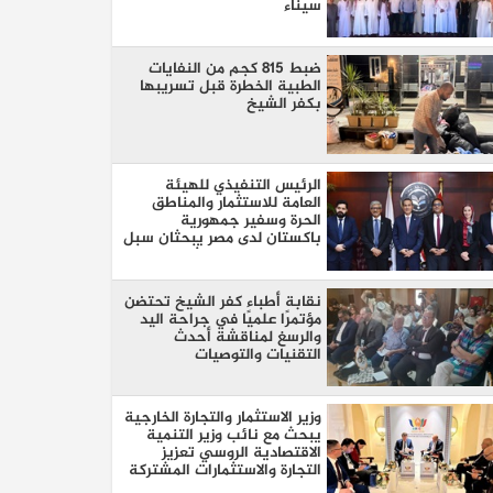
سيناء
ضبط 815 كجم من النفايات
الطبية الخطرة قبل تسريبها
بكفر الشيخ
الرئيس التنفيذي للهيئة
العامة للاستثمار والمناطق
الحرة وسفير جمهورية
باكستان لدى مصر يبحثان سبل
تعزيز التعاون الاستثماري بين
البلدين
نقابة أطباء كفر الشيخ تحتضن
مؤتمرًا علميًا في جراحة اليد
والرسغ لمناقشة أحدث
التقنيات والتوصيات
وزير الاستثمار والتجارة الخارجية
يبحث مع نائب وزير التنمية
الاقتصادية الروسي تعزيز
التجارة والاستثمارات المشتركة