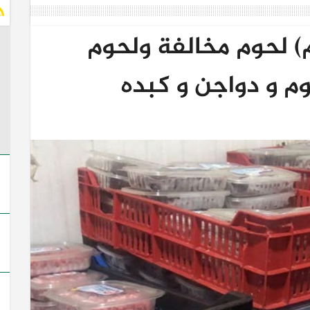
ن و ٣٥٠ كجم) لحوم مخالفة ولحوم
م و دواجن و كبده