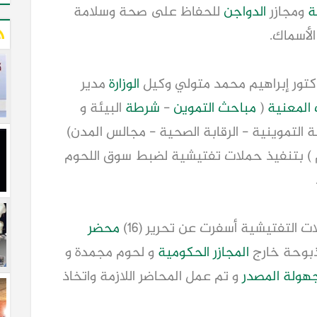
ة
ومجازر
الدواجن
للحفاظ على صحة وسلامة
لأسماك.
دكتور إبراهيم محمد متولي وكيل
الوزارة
مدير
 المعنية
(
مباحث التموين
-
شرطة
البيئة و
قابة التموينية - الرقابة الصحية - مجالس المدن)
وم ) بتنفيذ حملات تفتيشية لضبط سوق اللحوم
ت التفتيشية أسفرت عن تحرير (١٦)
محضر
المجازر الحكومية
و لحوم مجمدة و
هولة المصدر
و تم عمل المحاضر اللازمة واتخاذ