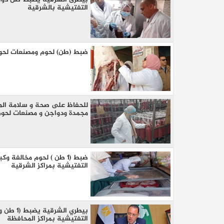
التفتيشية بالشرقية
ضبط (طن) لحوم ومصنعات لحوم 
مجمدة ودواجن و مصنعات لحوم 
كيا EV9 GT للباحثين عن متعة قيادة السيار
العائلية
ضبط (١ طن ) لحوم مخالف
التفتيشية بمراكز الشرقية
التفتيشية بمراكز المحافظة