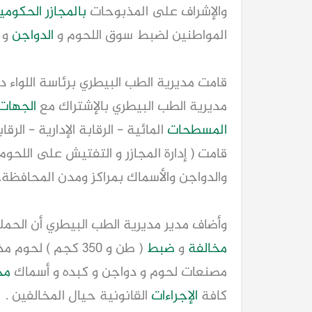
والإشراف على المذبوحات
بالمجازر الحكومي
المواطنين لضبط سوق اللحوم و
الدواجن
و ا
قامت مديرية الطب البيطري برئاسة اللواء 
مديرية الطب البيطري بالإشتراك مع
الجهات
المسطحات
المائية - الرقابة الإدارية - الر
قامت ( إدارة المجازر و التفتيش على اللح
والدواجن والأسماك بمراكز ومدن المحافظة.
وأضاف مدير مديرية الطب البيطري أن الحملا
مخالفة
و
ضبط
( طن و ٣٥٠ كجم ) لحوم مذبوحة خارج
مصنعات لحوم و دواجن و كبده و أسماك
مج
كافة
الإجراءات
القانونية حيال المخالفين .