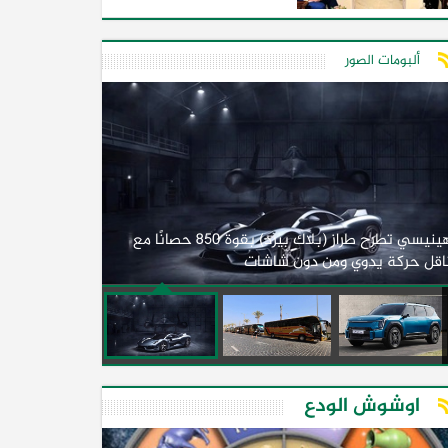
ألبومات الصور
لأول مرة.. مصر
هينيسي تطرح طراز (بلاك بيرد) بقوة 850 حصانًا مع
اقل حركة يدوي ومن دون شاشات
2026)
اوشوش الودع