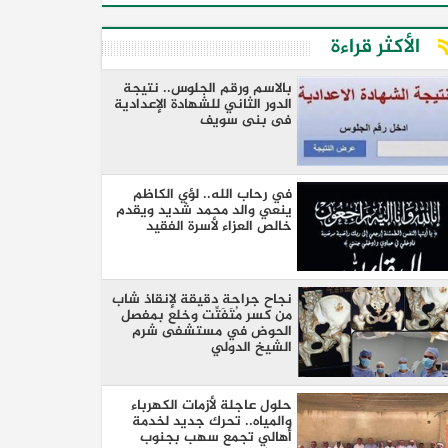
الأكثر قراءة
بالاسم ورقم الجلوس.. نتيجة
الدور الثاني للشهادة الإعدادية
فى بنى سويف
في رحاب الله.. لؤي الكاظم
ينعي والد محمد شديد ويقدم
خالص العزاء لأسرة الفقيد
نجاح جراحة دقيقة لإنقاذ شاب
من كسر مُتَفَتِّت وخلع بمفصل
الحوض في مستشفى شرم
الشيخ الدولي
حلول عاجلة لأزمات الكهرباء
والمياه.. تحرك جديد لخدمة
أهالي تجمع سهب بجنوب