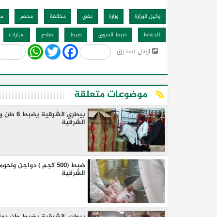
وكيل الوزارة
وزارة
نفي
مخالفة
محضر
مح
للحفاظ
ضبط السوق
ضبط
صلاح
سيارات
Share
WhatsApp
Twitter
Facebook
إرسل لصديق
موضوعات متعلقة
الشرقية
الشرقية