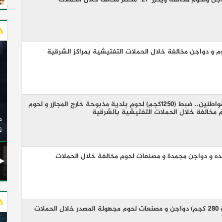
و دواجن مخالفة خلال الحملات التفتيشية بمراكز الشرقية
للحفاظ على صحة و سلامة المواطنين.. ضبط (١٢٥٠كجم) لحوم بلدية مذبوحة خارج المجازر و لحوم
وزير النقل يدشن 20 أتوبيسًا جديدًا مكيفًا من إنتاج شركة
مخالفة خلال الحملات التفتيشية بالشرقية
ات الكهربائية
النصر للسيارات إلى شركة الاتحاد العربي للنقل البري
(السوبرجيت)
ن
ة وكبده و دواجن مجمدة و مصنعات لحوم مخالفة خلال الحملات
بيطري الشرقية يضبط (١ طن و ٢٨٠ كجم) دواجن و مصنعات لحوم مجهولة المصدر خلال الحملات