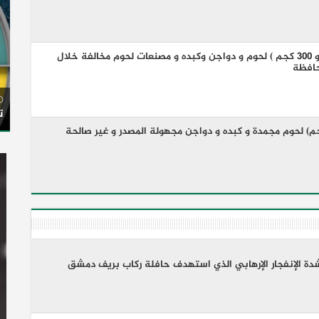
بيطري الشرقية يضبط (٥ طن و ٣٠٠ كجم ) لحوم و دواجن وكبده و مصنعات لحوم مخالفة خلال
حافظة
ت
ى الشرقية يضبط (٧٠٠ كجم) لحوم مجمدة و كبده و دواجن مجهولة المصدر و غير صالحة
شدة الإنفجار الإرهابي الذي استهدف حافلة ركاب بريف دمشق