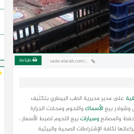
طباعة
sada-elarab.com/751722
ية
على مدير مديرية الطب البيطري بتكثيف
ض وشوادر بيع
الأسماك
واللحوم ومحلات الجزارة
حفظ والمصانع
وسيارات
بيع اللحوم لضبط الأسعار ،
عاتها لكافة الإشتراطات الصحية والبيئية