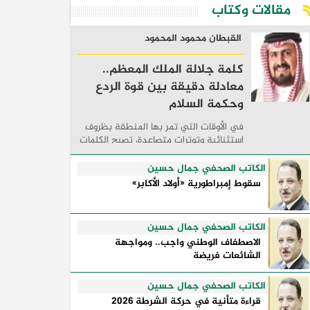
مقالات وكتاب
القبطان محمود المحمود
كلمة جلالة الملك المعظم..
معادلة دقيقة بين قوة الردع
وحكمة السلام
في الأوقات التي تمر بها المنطقة بظروف
استثنائية وتوترات متصاعدة، تصبح الكلمات
السياسية أكثر من مجرد مواقف معلنة؛ فهي
تكشف طريقة تفكير الدول، وكيفية إدارتها
الكاتب الصحفي جمال حسين
للأزمات، والحدود التي تفصل بين القوة ...
سقوط إمبراطورية «أولاد الأكابر»
الكاتب الصحفي جمال حسين
الاصطفاف الوطني واجب.. ومواجهة
الشائعات فريضة
الكاتب الصحفي جمال حسين
قراءة متأنية في حركة الشرطة 2026