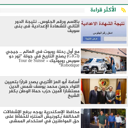
الأكثر قراءة
بالاسم ورقم الجلوس.. نتيجة الدور
الثاني للشهادة الإعدادية فى بنى
سويف
مع أول رحلة روبوت في العالم .. جيجي
(GIGI) يصنع التاريخ في جولة "تور دو
سويس روبوتيك - Tour de Suisse
Robotique"
أسامة أبو العز الأتربي يصدر قرارًا بتعيين
اللواء حسن محمد يوسف شمس الدين
مستشارًا لأمين حزب حماة الوطن بكفر
الشيخ
محافظ الإسكندرية يوجه برفع الإشغالات
المخالفة بكورنيش المنتزه للحفاظ على
حق المواطنين في استخدام الممشى