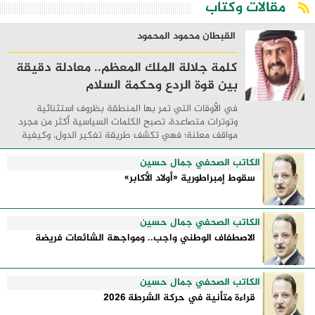
مقالات وكتاب
القبطان محمود المحمود
كلمة جلالة الملك المعظم.. معادلة دقيقة
بين قوة الردع وحكمة السلام
في الأوقات التي تمر بها المنطقة بظروف استثنائية
وتوترات متصاعدة، تصبح الكلمات السياسية أكثر من مجرد
مواقف معلنة؛ فهي تكشف طريقة تفكير الدول، وكيفية
إدارتها للأزمات، والحدود التي تفصل بين القوة ...
الكاتب الصحفي جمال حسين
سقوط إمبراطورية «أولاد الأكابر»
الكاتب الصحفي جمال حسين
الاصطفاف الوطني واجب.. ومواجهة الشائعات فريضة
الكاتب الصحفي جمال حسين
قراءة متأنية في حركة الشرطة 2026