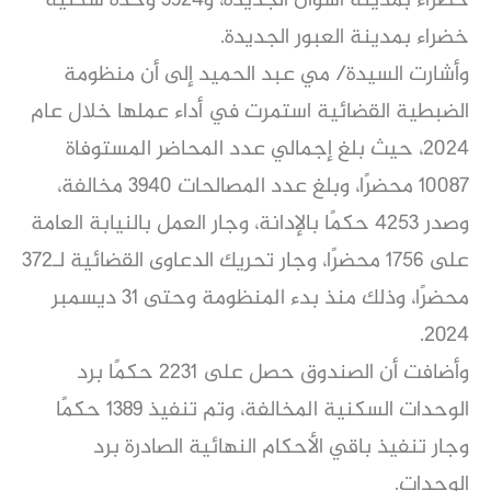
خضراء بمدينة اسوان الجديدة، و3924 وحدة سكنية
خضراء بمدينة العبور الجديدة.
وأشارت السيدة/ مي عبد الحميد إلى أن منظومة
الضبطية القضائية استمرت في أداء عملها خلال عام
2024، حيث بلغ إجمالي عدد المحاضر المستوفاة
10087 محضرًا، وبلغ عدد المصالحات 3940 مخالفة،
وصدر 4253 حكمًا بالإدانة، وجار العمل بالنيابة العامة
على 1756 محضرًا، وجار تحريك الدعاوى القضائية لـ372
محضرًا، وذلك منذ بدء المنظومة وحتى ٣١ ديسمبر
٢٠٢٤.
وأضافت أن الصندوق حصل على ٢٢٣١ حكمًا برد
الوحدات السكنية المخالفة، وتم تنفيذ ١٣٨٩ حكمًا
وجار تنفيذ باقي الأحكام النهائية الصادرة برد
الوحدات.