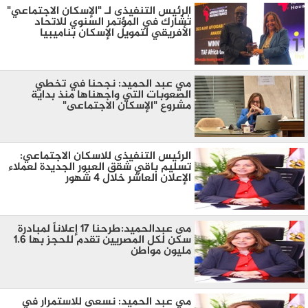
الرئيس التنفيذى لـ "الإسكان الاجتماعي"
تُشارك في المؤتمر السنوي للاتحاد
الأفريقي لتمويل الإسكان بناميبيا
مي عبد الحميد: نجحنا في تخطي
الصعوبات التي واجهناها منذ بداية
مشروع "الإسكان الاجتماعى"
الرئيس التنفيذى للاسكان الاجتماعي:
تسليم باقي شقق العبور الجديدة لعملاء
الإعلان العاشر خلال ٤ شهور
مى عبدالحميد:طرحنا 17 إعلاناً لمبادرة
سكن لكل المصريين تقدم للحجز بها 1.6
مليون مواطن
مي عبد الحميد: نسعى للاستمرار في