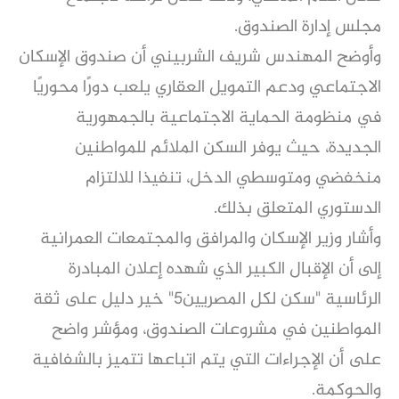
مجلس إدارة الصندوق.
وأوضح المهندس شريف الشربيني أن صندوق الإسكان
الاجتماعي ودعم التمويل العقاري يلعب دورًا محوريًا
في منظومة الحماية الاجتماعية بالجمهورية
الجديدة، حيث يوفر السكن الملائم للمواطنين
منخفضي ومتوسطي الدخل، تنفيذا للالتزام
الدستوري المتعلق بذلك.
وأشار وزير الإسكان والمرافق والمجتمعات العمرانية
إلى أن الإقبال الكبير الذي شهده إعلان المبادرة
الرئاسية "سكن لكل المصريين5" خير دليل على ثقة
المواطنين في مشروعات الصندوق، ومؤشر واضح
على أن الإجراءات التي يتم اتباعها تتميز بالشفافية
والحوكمة.