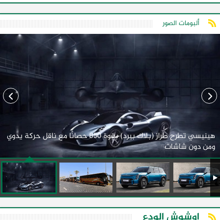
ألبومات الصور
هينيسي تطرح طراز (بلاك بيرد) بقوة 850 حصانًا مع ناقل حركة يدوي
ومن دون شاشات
اوشوش الودع