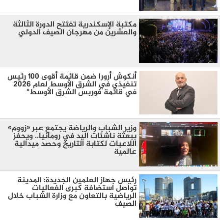
مكتبة الإسكندرية تفتتح الدورة الثالثة
والعشرين من مهرجان الصيف الدولي
أنكوش أرورا ضمن قائمة أقوى 100 رئيس
تنفيذي في الشرق الأوسط لعام 2026
في قائمة فوربس الشرق الأوسط"
وزير الشباب والرياضة يجتمع عبر «زووم»
ببعثة ناشئات اليد في رومانيا.. ويحفز
اللاعبات لكتابة التاريخ وحصد ميدالية
عالمية
رئيس جهاز العلمين الجديدة: المدينة
تواصل استضافة كبرى الفعاليات
الرياضية بالتعاون مع وزارة الشباب خلال
الصيف