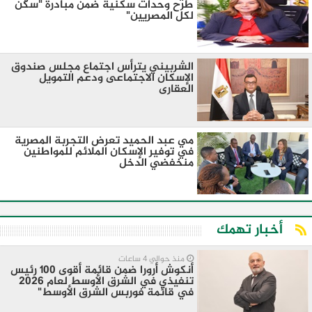
طرح وحدات سكنية ضمن مبادرة "سكن
لكل المصريين"
الشربيني يترأس اجتماع مجلس صندوق
الإسكان الاجتماعى ودعم التمويل
العقارى
مي عبد الحميد تعرض التجربة المصرية
في توفير الإسكان الملائم للمواطنين
منخفضي الدخل
أخبار تهمك
منذ حوالي 4 ساعات
أنكوش أرورا ضمن قائمة أقوى 100 رئيس
تنفيذي في الشرق الأوسط لعام 2026
في قائمة فوربس الشرق الأوسط"