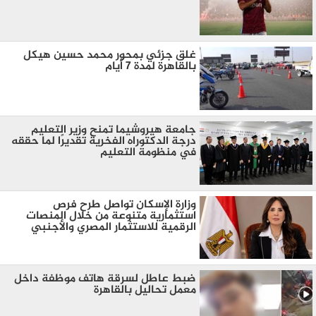
غلق جزئي بمحور محمد حسين هيكل
بالقاهرة لمدة 7 أيام
جامعة هيروشيما تمنح وزير التعليم
درجة الدكتوراه الفخرية تقديرًا لما حققه
في منظومة التعليم
وزارة الإسكان تواصل طرح فرص
استثمارية متنوعة من خلال المنصات
الرقمية للاستثمار المصري والأجنبي
ضبط عاطل لسرقة هاتف موظفة داخل
معمل تحاليل بالقاهرة