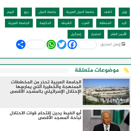
وزير
كشف
جامعة الدول العربية
جامعة الدول
بيع
اليوم
اليد
المنطقة
العرب
الشرطه
الحكومة
الجامعة العربية
الأمين العام
استمرار
إسرائيل
Share
WhatsApp
Twitter
Facebook
إرسل لصديق
موضوعات متعلقة
الجامعة العربية تحذر من المخططات
الممنهجة والخطيرة التي يمارسها
الإحتلال الإسرائيلي بالمسجد الأقصى
أبو الغيط يدين اقتحام قوات الاحتلال
لباحة المسجد الأقصى