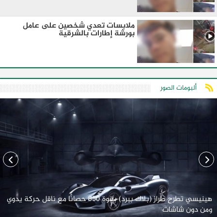
ملابسات تعدي شخصين على عامل
بورشة إطارات بالشرقية
ألبومات الصور
هينيسي تطرح طراز (بلاك بيرد) بقوة 850 حصانًا مع ناقل حركة يدوي
ومن دون شاشات