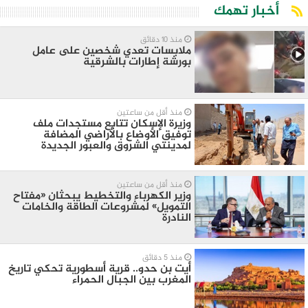
أخبار تهمك
منذ 10 دقائق
ملابسات تعدي شخصين على عامل
بورشة إطارات بالشرقية
منذ أقل من ساعتين
وزيرة الإسكان تتابع مستجدات ملف
توفيق الأوضاع بالأراضي المضافة
لمدينتي الشروق والعبور الجديدة
منذ أقل من ساعتين
وزير الكهرباء والتخطيط يبحثان «مفتاح
التمويل» لمشروعات الطاقة والخامات
النادرة
منذ 5 دقائق
أيت بن حدو.. قرية أسطورية تحكي تاريخ
المغرب بين الجبال الحمراء