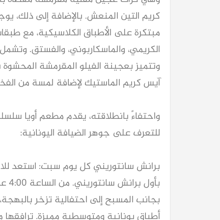
كريم التين المنعش. بالإضافة إلى ذلك، يوج
مبتكرة على الأطباق الكلاسيكية، مع طبقات 
الكريمي، والماسكاربوني، والفستق. وتشمل ا
وتتميز بعجينة الفيلو المقرمشة المحشوة 
آيس كريم الماستيك لإضافة لمسة من الفخا
واحتفاءً بانطلاقته، يقدم مطعم أويا سلسل
للتعرف على جوهر الضيافة اليونانية:
برانش سانتوريني كل يوم سبت: استعد للاح
بجانب المسبح إلى احتفالية تزخر بالبهجة
أطباق يونانية ومتوسطية مميزة. ترافقها م