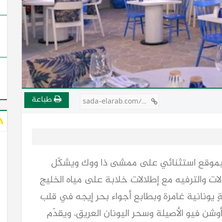
طباعة
sada-elarab.com/744276
 بموقع استثنائي على ممشى ذا ووك ويشكّل
ت والترفيه مع إطلالات خلابة على مياه الخليج
ةٍ يونانية غامرة وبطابع أجواء بحر إيجه في قلب
شن فيو الأصيلة وسحر اليونان العريق، ويقدّم