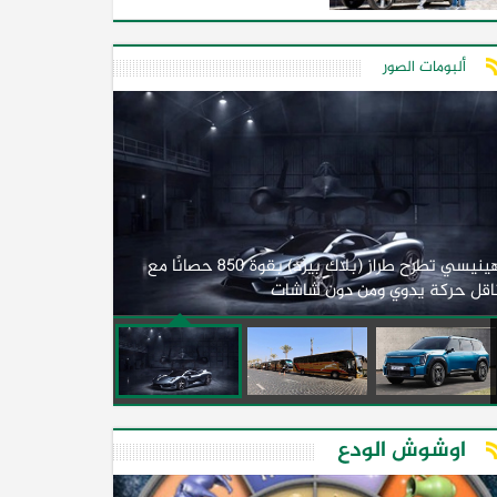
ألبومات الصور
لأول مرة.. مصر
هينيسي تطرح طراز (بلاك بيرد) بقوة 850 حصانًا مع
اقل حركة يدوي ومن دون شاشات
2026)
اوشوش الودع