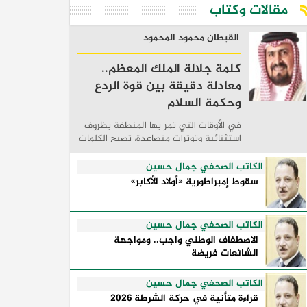
مقالات وكتاب
القبطان محمود المحمود
كلمة جلالة الملك المعظم..
معادلة دقيقة بين قوة الردع
وحكمة السلام
في الأوقات التي تمر بها المنطقة بظروف
استثنائية وتوترات متصاعدة، تصبح الكلمات
السياسية أكثر من مجرد مواقف معلنة؛ فهي
تكشف طريقة تفكير الدول، وكيفية إدارتها
الكاتب الصحفي جمال حسين
للأزمات، والحدود التي تفصل بين القوة ...
سقوط إمبراطورية «أولاد الأكابر»
الكاتب الصحفي جمال حسين
الاصطفاف الوطني واجب.. ومواجهة
الشائعات فريضة
الكاتب الصحفي جمال حسين
قراءة متأنية في حركة الشرطة 2026