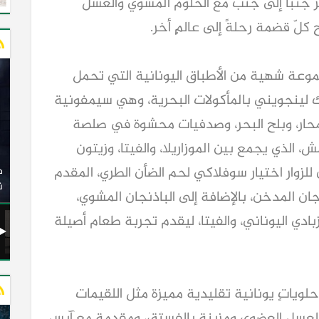
ر جنباً إلى جنب مع الحلوم المشوي والعسل
كلّ قضمة رحلةً إلى عالمٍ أخر.
مجموعة شهية من الأطباق اليونانية التي تحمل
 لينجويني بالمأكولات البحرية، وهي سيمفونية
والمحار، وبلح البحر، وصدفيات محشوة في صلصة
 الذي يجمع بين الموزاريلا، والفيتا، وزيتون
وزير النقل يدشن 20 أتوبيسًا جديدًا مكيفًا من إنتاج شركة
ن للزوار اختيار سوفلاكي لحم الضأن الطري، المقدم
ات الكهربائية
النصر للسيارات إلى شركة الاتحاد العربي للنقل البري
(السوبرجيت)
ن
نجان المدخن، بالإضافة إلى الباذنجان المشوي،
بادي اليوناني، والفيتا، ليقدم تجربة طعام أصيلة
 حلوياتٍ يونانية تقليدية مميزة مثل اللقيمات
عسل العضوي ومزينة بالفستق، ومقدمة مع آيس