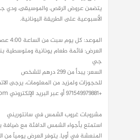
يتضمن عروض الرقص، والموسيقى، ودي جي ا
الأسبوعية على الطريقة اليونانية.
الموعد: كل يوم سبت من الساعة 4:00 عصراً حتى 8:00 مساءً
العرض: قائمة طعام يونانية ومتوسطية بن
جي
السعر: يبدأ من 299 درهم للشخص
للحجوزات ولمزيد من المعلومات، يرجى الاتص
+971549979881 أو عبر البريد الإلكتروني
com
مشروبات غروب الشمس في سانتوريني
استمتع بأجواء الشمس الدافئة مع ضيافة ي