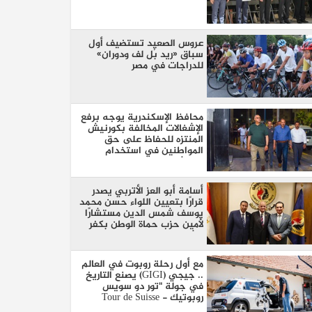
عروس الصعيد تستضيف أول
سباق «ريد بُل لف ودوران»
للدراجات في مصر
محافظ الإسكندرية يوجه برفع
الإشغالات المخالفة بكورنيش
المنتزه للحفاظ على حق
المواطنين في استخدام
الممشى
أسامة أبو العز الأتربي يصدر
قرارًا بتعيين اللواء حسن محمد
يوسف شمس الدين مستشارًا
لأمين حزب حماة الوطن بكفر
الشيخ
مع أول رحلة روبوت في العالم
.. جيجي (GIGI) يصنع التاريخ
في جولة "تور دو سويس
روبوتيك - Tour de Suisse
Robotique"