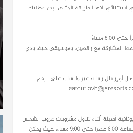
ستثنائي. إنها الطريقة المثلى لبدء عطلتك
مط المشاركة مع راقصين، وموسيقى حية، ودي
ال أو إرسال رسالة عبر واتساب على الرقم
eatout.ovh@jaresorts.
ونانية أصيلة أثناء تناول مشروبات غروب الشمس
المنعشة في أويا. يتوفر العرض يومياً من الساعة 6:00 عصراً حتى 9:00 مساءً، حيث يمكن