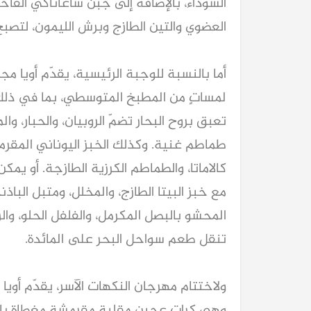
السوداء، بالإضافة إلى جبن ساغاناكي الفاخ
العضوي والتين الطازج وبرش الليمون، لتصبح 
أما بالنسبة للوجبة الرئيسية، يقدّم أويا 
لمساتٍ من المطبخ المتوسطي، بما في ذلك
تعبق بروح البحار تضمّ الروبيان، والحبار، 
طماطم غنية. وكذلك الخبز اليوناني المقرمش،
كالاماتا، والطماطم الكرزية الطازجة. أو يمك
كيا EV9 GT للباحثين عن متعة قيادة السيار
العائلية
مع خبز البيتا الطازج، والمخلل، ومتبل الباذ
المحشو بالبصل المكرمل، والفلفل الحلو، والز
تنقل طعم سواحل البحر على المائدة.
ولاختتام مهرجان النكهات الآسر، يقدّم أويا
وهي كرات عجين مقلية مقرمشة مغطاة بال