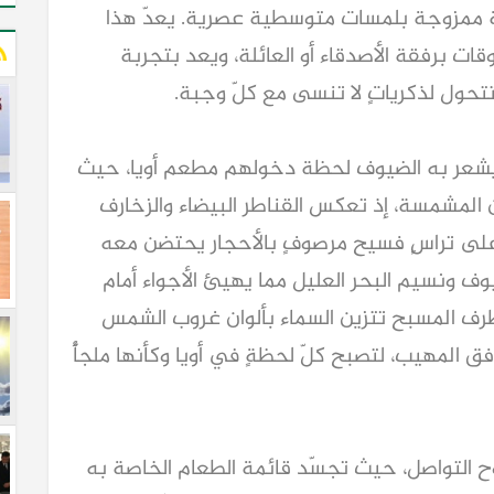
يدية ممزوجة بلمسات متوسطية عصرية. يعدّ هذا
وقات برفقة الأصدقاء أو العائلة، ويعد بتجربة
تحول لذكرياتٍ لا تنسى مع كلّ وجبة.
 يشعر به الضيوف لحظة دخولهم مطعم أويا، حيث
 المشمسة، إذ تعكس القناطر البيضاء والزخارف
ان على تراسٍ فسيح مرصوفٍ بالأحجار يحتضن معه
ف ونسيم البحر العليل مما يهيئ الأجواء أمام
طرف المسبح تتزين السماء بألوان غروب الشمس
 المهيب، لتصبح كلّ لحظةٍ في أويا وكأنها ملجأٌ
وروح التواصل، حيث تجسّد قائمة الطعام الخاصة به