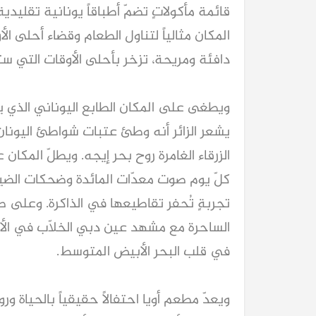
قائمة مأكولاتٍ تضمّ أطباقاً يونانية تقل
المكان مثالياً لتناول الطعام وقضاء أحلى الأ
دافئة ومريحة، تزخر بأحلى الأوقات التي ست
ويطغى على المكان الطابع اليوناني الذي
يشعر الزائر أنه وطئ عتبات شواطئ اليونان
الزرقاء الغامرة روح بحر إيجه. ويطلّ المك
كلّ يوم صوت معدّات المائدة وضحكات الضيو
تجربةٍ تُحفر تقاطيعها في الذاكرة. وعلى 
الساحرة مع مشهد عين دبي الخلاّب في الأفق
في قلب البحر الأبيض المتوسط.
ويعدّ مطعم أويا احتفالاً حقيقياً بالحياة 