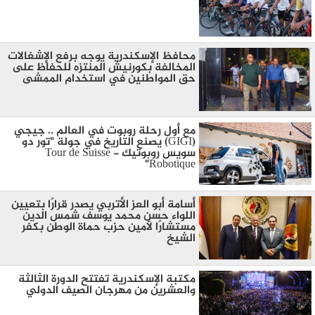
محافظ الإسكندرية يوجه برفع الإشغالات
المخالفة بكورنيش المنتزه للحفاظ على
حق المواطنين في استخدام الممشى
مع أول رحلة روبوت في العالم .. جيجي
(GIGI) يصنع التاريخ في جولة "تور دو
سويس روبوتيك - Tour de Suisse
Robotique"
أسامة أبو العز الأتربي يصدر قرارًا بتعيين
اللواء حسن محمد يوسف شمس الدين
مستشارًا لأمين حزب حماة الوطن بكفر
الشيخ
مكتبة الإسكندرية تفتتح الدورة الثالثة
والعشرين من مهرجان الصيف الدولي