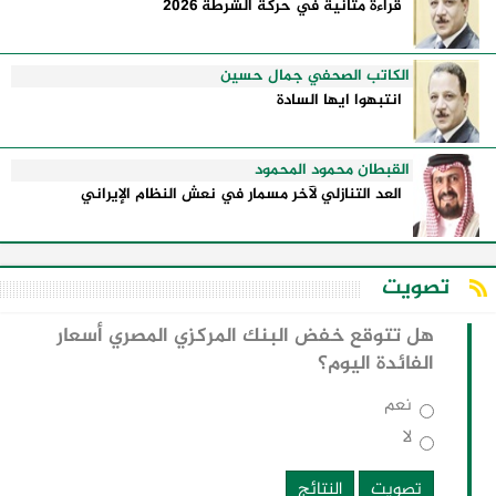
قراءة متأنية في حركة الشرطة 2026
الكاتب الصحفي جمال حسين
انتبهوا ايها السادة
القبطان محمود المحمود
العد التنازلي لآخر مسمار في نعش النظام الإيراني
تصويت
هل تتوقع خفض البنك المركزي المصري أسعار
الفائدة اليوم؟
نعم
لا
تصويت
النتائج