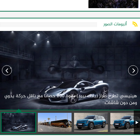
ألبومات الصور
هينيسي تطرح طراز (بلاك بيرد) بقوة 850 حصانًا مع ناقل حركة يدوي
ومن دون شاشات