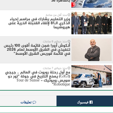
بالقاهرة 38
منذ أقل من ساعة
وزير التعليم يشارك في مراسم إحياء
الذكرى الـ81 لإلقاء القنبلة الذرية على
هيروشيما
منذ حوالي 8 ساعات
أنكوش أرورا ضمن قائمة أقوى 100 رئيس
تنفيذي في الشرق الأوسط لعام 2026
في قائمة فوربس الشرق الأوسط"
منذ حوالي 7 ساعات
مع أول رحلة روبوت في العالم .. جيجي
(GIGI) يصنع التاريخ في جولة "تور دو
سويس روبوتيك - Tour de Suisse
Robotique"
فيسبوك
تعليقات