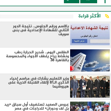
الأكثر قراءة
بالاسم ورقم الجلوس.. نتيجة الدور
الثاني للشهادة الإعدادية فى بنى
سويف
الطقس اليوم.. شديد الحرارة رطب
ونشاط رياح يلطف الأجواء والمحسوسة
بالقاهرة 38
وزير التعليم يشارك في مراسم إحياء
الذكرى الـ81 لإلقاء القنبلة الذرية على
هيروشيما
عروس الصعيد تستضيف أول سباق «ريد
بُل لف ودوران» للدراجات في مصر