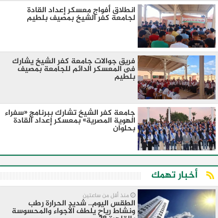
انطلاق أفواج معسكر إعداد القادة
لجامعة كفر الشيخ بمصيف بلطيم
فريق جوالات جامعة كفر الشيخ يشارك
فى المعسكر الدائم للجامعة بمصيف
بلطيم
جامعة كفر الشيخ تشارك ببرنامج «سفراء
الهوية المصرية» بمعسكر إعداد القادة
بحلوان
أخبار تهمك
منذ أقل من ساعتين
الطقس اليوم.. شديد الحرارة رطب
ونشاط رياح يلطف الأجواء والمحسوسة