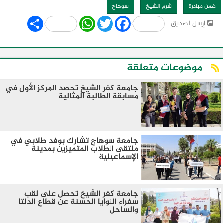
ضمن مبادرة
شرم الشيخ
سوهاج
Share
WhatsApp
Twitter
Facebook
إرسل لصديق
موضوعات متعلقة
جامعة كفر الشيخ تحصد المركز الأول في
مسابقة الطالبة المثالية
جامعة سوهاج تشارك بوفد طلابي في
ملتقى الطلاب المتميزين بمدينة
الإسماعيلية
جامعة كفر الشيخ تحصل على لقب
سفراء النوايا الحسنة عن قطاع الدلتا
والساحل