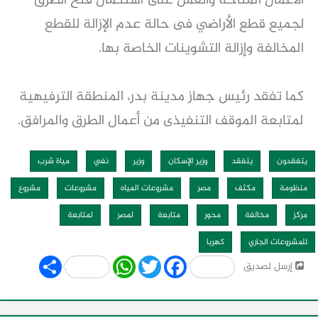
الأعمال المتاحة والعمل على استكمال فتح الطرق
لجميع قطع الأراضي فى حالة عدم الإزالة للقطع
المخالفة وإزالة التشوينات الخاصة بها.
كما تفقد رئيس جهاز مدينة بدر، المنطقة الترفيهية
لمتابعة الموقف التنفيذى من أعمال الطرق والمرافق.
يتفقدون
يتفقد
وزير الإسكان
وزير
نفي
مياة شرب
منظومة
مكثف
مصر
مشروعات المياه
مشروعات
مشروع
مركز
مخالفة
محور
متابعة
لمصر
لمتابعة
للمشروعات الجاري
كهربا
Share
WhatsApp
Twitter
Facebook
إرسل لصديق