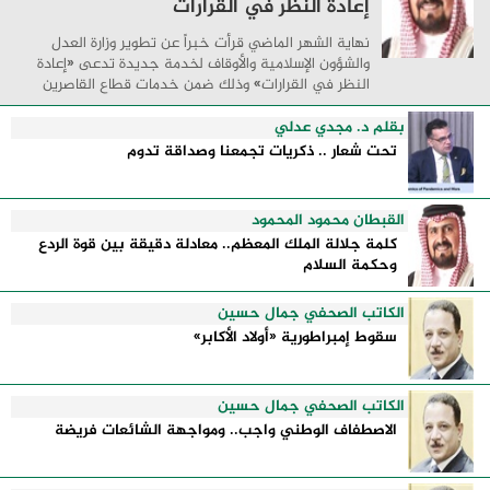
إعادة النظر في القرارات
نهاية الشهر الماضي قرأت خبراً عن تطوير وزارة العدل
والشؤون الإسلامية والأوقاف لخدمة جديدة تدعى «إعادة
النظر في القرارات» وذلك ضمن خدمات قطاع القاصرين
بحيث تتيح للخاضعين للولاية والقائمين على ...
بقلم د. مجدي عدلي
تحت شعار .. ذكريات تجمعنا وصداقة تدوم
القبطان محمود المحمود
كلمة جلالة الملك المعظم.. معادلة دقيقة بين قوة الردع
وحكمة السلام
الكاتب الصحفي جمال حسين
سقوط إمبراطورية «أولاد الأكابر»
الكاتب الصحفي جمال حسين
الاصطفاف الوطني واجب.. ومواجهة الشائعات فريضة