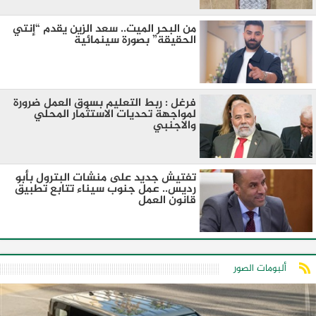
من البحر الميت.. سعد الزين يقدم “إنتي
الحقيقة” بصورة سينمائية
فرغل : ربط التعليم بسوق العمل ضرورة
لمواجهة تحديات الاستثمار المحلي
والاجنبي
تفتيش جديد على منشات البترول بأبو
رديس.. عمل جنوب سيناء تتابع تطبيق
قانون العمل
ألبومات الصور