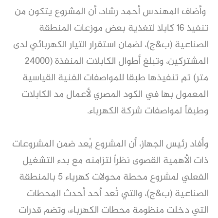
وأضاف المهندس أحمد رشاد، أن المشروع يتكون من
تنفيذ ١٦ كابلا لتغذية بعض موزعات المنطقة
الصناعية (ب&ج)، لضمان استقرار التيار الكهربائي لدى
المشتركين، وتبلغ أطوال الكابلات المنفذة (٢٤٠٠٠
متر) تم تنفيذها طبقا للمواصفات الفنية القياسية
المعمول بها في الكود المصري لأعمال مد الكابلات
وطبقاً لمواصفات شركة الكهرباء.
وأفاد رئيس الجهاز، أن المشروع يُعد ضمن المشروعات
ذات الأهمية القصوى نظراً لتزامنه مع بدء التشغيل
الفعلي لمشروع محطة محولات كهرباء ٥ بالمنطقة
الصناعية (ب&ج)، والتي تُعد أحد أحدث المحطات
التي دخلت منظومة محطات الكهرباء، وتضم قدرات