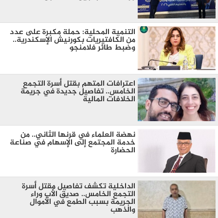
التنمية المحلية: حملة مكبرة على عدد
من الكافتيريات بكورنيش الإسكندرية..
وضبط طائر فلامنجو
اعترافات المتهم بقتل أسرة التجمع
الخامس.. تفاصيل جديدة في جريمة
الخلافات المالية
نهضة العلماء في قرنها الثاني.. من
خدمة المجتمع إلى الإسهام في صناعة
الحضارة
الداخلية تكشف تفاصيل مقتل أسرة
التجمع الخامس.. صديق الأب وراء
الجريمة بسبب الطمع في الأموال
والذهب