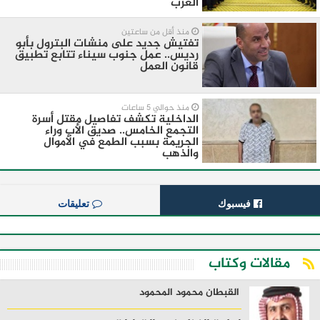
العرب
منذ أقل من ساعتين
تفتيش جديد على منشات البترول بأبو
رديس.. عمل جنوب سيناء تتابع تطبيق
قانون العمل
منذ حوالي 5 ساعات
الداخلية تكشف تفاصيل مقتل أسرة
التجمع الخامس.. صديق الأب وراء
الجريمة بسبب الطمع في الأموال
والذهب
فيسبوك
تعليقات
مقالات وكتاب
القبطان محمود المحمود