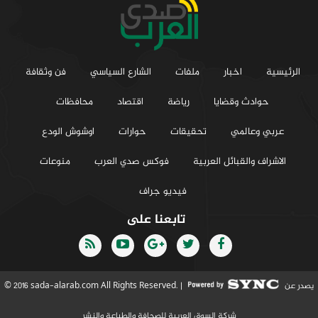
الرئيسية
اخبار
ملفات
الشارع السياسي
فن وثقافة
حوادث وقضايا
رياضة
اقتصاد
محافظات
عربي وعالمي
تحقيقات
حوارات
اوشوش الودع
الاشراف والقبائل العربية
فوكس صدي العرب
منوعات
فيديو جراف
تابعنا على
يصدر عن
© 2016 sada-alarab.com All Rights Reserved. |
شركة السوق العربية للصحافة والطباعة والنشر