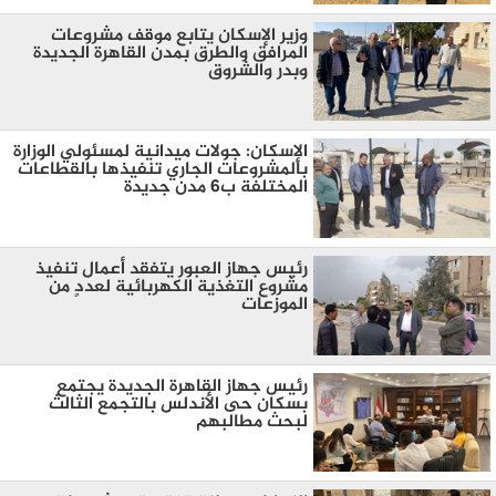
وزير الإسكان يتابع موقف مشروعات
المرافق والطرق بمدن القاهرة الجديدة
وبدر والشروق
الإسكان: جولات ميدانية لمسئولي الوزارة
بالمشروعات الجاري تنفيذها بالقطاعات
المختلفة ب6 مدن جديدة
رئيس جهاز العبور يتفقد أعمال تنفيذ
مشروع التغذية الكهربائية لعددٍ من
الموزعات
رئيس جهاز القاهرة الجديدة يجتمع
بسكان حى الأندلس بالتجمع الثالث
لبحث مطالبهم