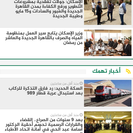
الإسكان: جولات تفقدية بمشروعات
التطوير ورفع الكفاءة بمدن القاهرة
الجديدة والعبور والسادات و15 مايو
وطيبة الجديدة
وزير الإسكان يتابع سير العمل بمنظومة
المياه والصرف بالقاهرة الجديدة والعاشر
من رمضان
أخبار تهمك
منذ أقل من ساعتين
السكة الحديد: رد فارق التذكرة للركاب
بعد استبدال عربة قطار 989
منذ أقل من ساعتين
بعد 9 سنوات من الصراع.. القضاء
والقرارات الرسمية تحسم أحقية الدكتور
أسامة عبد الحي في أمانة اتحاد الأطباء