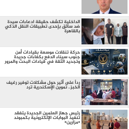
الداخلية تكشف حقيقة ادعاءات سيدة
ضد سائق بإحدى تطبيقات النقل الذكي
بالقاهرة
حركة تنقلات موسعة بقيادات أمن
جنوب سيناء الدفع بكفاءات جديدة
وتجديد الثقة في قيادات البحث والمرور
رداً على أثير حول مشكلات توفير رغيف
الخبز.. تموين الإسكندرية ترد
رئيس جهاز العلمين الجديدة يتفقد
تنفيذ البوابات الإلكترونية بكمبوند
«مزارين»