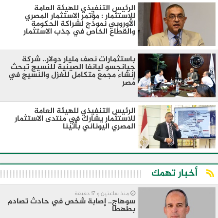
الرئيس التنفيذي للهيئة العامة
للاستثمار : مؤتمر الاستثمار المصري
الأوروبي نموذج لشراكة الحكومة
والقطاع الخاص في جذب الاستثمار
باستثمارات نصف مليار دولار.. شركة
جيانجسو ليانفا الصينية للنسيج تبحث
إنشاء مجمع متكامل للغزل والنسيج في
مصر
الرئيس التنفيذي للهيئة العامة
للاستثمار يشارك في منتدى الاستثمار
المصري اليوناني بأثينا
أخبار تهمك
منذ ساعتين و 17 دقيقة
سوهاج.. إصابة شخص في حادث تصادم
بطهطا