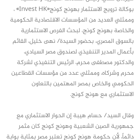
بوكالة ترويج الاستثمار بهونج كونج«Invest HK» ،
وممثلي العديد من المؤسسات الاقتصادية الحكومية
والخاصة بهونج كونج، لبحث الفرص الاستثمارية
بالسوق المصري، بحضور السيدة/ نهى خليل، القائم
بأعمال المدير التنفيذي لصندوق مصر السيادي،
والدكتور مصطفى محرم، الرئيس التنفيذي لشركة
محرم وشركاه، وممثلي عدد من مؤسسات القطاعين
الحكومي والخاص بمصر المهتمين بالتعاون
الاستثماري مع هونج كونج.
وقال السيد/ حسام هيبة إن الحوار الاستثماري مع
جمهورية الصين الشعبية وهونج كونج كان مثمر
دائماً، لأن حكومة هونج كونج تعتبر مصر بمثابة بوابة