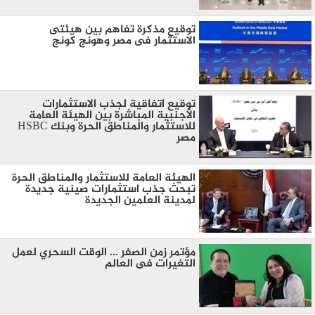
توقيع مذكرة تفاهم بين هيئتى
الاستثمار فى مصر وهونج كونج
توقيع اتفاقية لجذب الاستثمارات
الأجنبية المباشرة بين الهيئة العامة
للاستثمار والمناطق الحرة وبنك HSBC
مصر
الهيئة العامة للاستثمار والمناطق الحرة
تبحث جذب استثمارات صينية جديدة
لمدينة العلمين الجديدة
مؤتمر زمن الصفر … الوقت السحري لعمل
التغيرات فى العالم