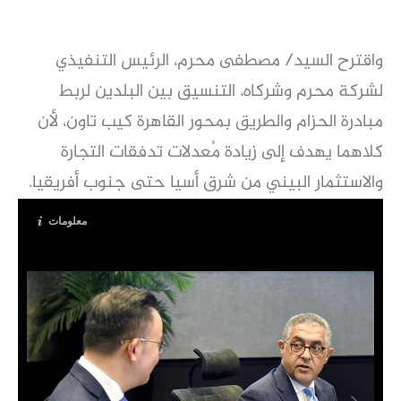
واقترح السيد/ مصطفى محرم، الرئيس التنفيذي
لشركة محرم وشركاه، التنسيق بين البلدين لربط
مبادرة الحزام والطريق بمحور القاهرة كيب تاون، لأن
كلاهما يهدف إلى زيادة مُعدلات تدفقات التجارة
والاستثمار البيني من شرق أسيا حتى جنوب أفريقيا.
معلومات