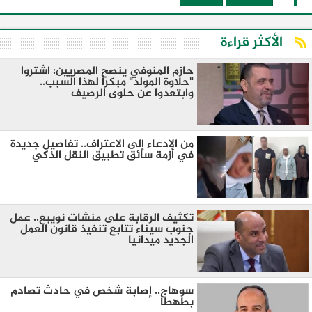
الأكثر قراءة
​حازم المنوفي ينصح المصريين: اشتروا
"حلاوة المولد" مبكراً لهذا السبب..
وابتعدوا عن حلوى الرصيف
من الادعاء إلى الاعتراف.. تفاصيل جديدة
في أزمة سائق تطبيق النقل الذكي
تكثيف الرقابة على منشات نويبع.. عمل
جنوب سيناء تتابع تنفيذ قانون العمل
الجديد ميدانيا
سوهاج.. إصابة شخص في حادث تصادم
بطهطا