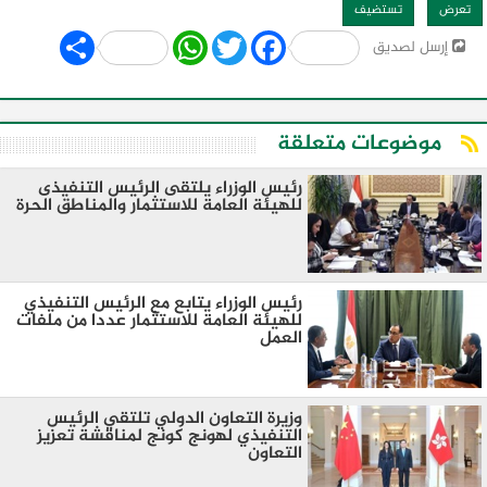
تعرض
تستضيف
Share
WhatsApp
Twitter
Facebook
إرسل لصديق
موضوعات متعلقة
رئيس الوزراء يلتقى الرئيس التنفيذى
للهيئة العامة للاستثمار والمناطق الحرة
رئيس الوزراء يتابع مع الرئيس التنفيذي
للهيئة العامة للاستثمار عددا من ملفات
العمل
وزيرة التعاون الدولي تلتقي الرئيس
التنفيذي لهونج كونج لمناقشة تعزيز
التعاون