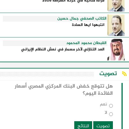
قراءة متأنية في حركة الشرطة 2026
الكاتب الصحفي جمال حسين
انتبهوا ايها السادة
القبطان محمود المحمود
العد التنازلي لآخر مسمار في نعش النظام الإيراني
تصويت
هل تتوقع خفض البنك المركزي المصري أسعار
الفائدة اليوم؟
نعم
لا
تصويت
النتائج