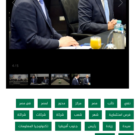
4
/
5
نفي
نائب
مصر
مركز
محور
لمصر
فى مصر
فرص استثمارية
شهر
شعب
شركة
شركات
شراكة
سيدة
زيادة
رئيس
جنوب أفريقيا
تكنولوجيا المعلومات