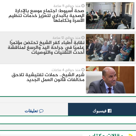
منذ حوالي 11 ساعة
صحة أسيوط: اجتماع موسع بالإدارة
الصحية بالبداري لتعزيز خدمات تنظيم
الأسرة وتكاملها
منذ حوالي 12 ساعة
نقابة أطباء كفر الشيخ تحتضن مؤتمرًا
علميًا في جراحة اليد والرسغ لمناقشة
أحدث التقنيات والتوصيات
منذ حوالي 4 ساعات
شرم الشيخ.. حملات تفتيشية تلاحق
مخالفات قانون العمل الجديد
فيسبوك
تعليقات