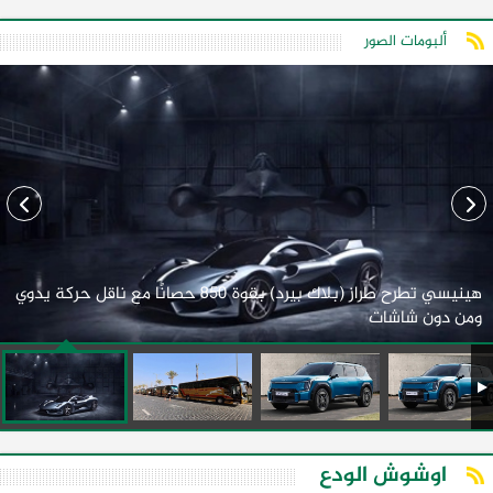
ألبومات الصور
هينيسي تطرح طراز (بلاك بيرد) بقوة 850 حصانًا مع ناقل حركة يدوي
ومن دون شاشات
اوشوش الودع