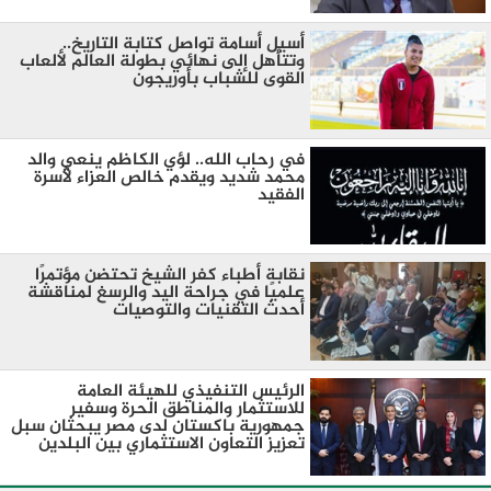
أسيل أسامة تواصل كتابة التاريخ..
وتتأهل إلى نهائي بطولة العالم لألعاب
القوى للشباب بأوريجون
في رحاب الله.. لؤي الكاظم ينعي والد
محمد شديد ويقدم خالص العزاء لأسرة
الفقيد
نقابة أطباء كفر الشيخ تحتضن مؤتمرًا
علميًا في جراحة اليد والرسغ لمناقشة
أحدث التقنيات والتوصيات
الرئيس التنفيذي للهيئة العامة
للاستثمار والمناطق الحرة وسفير
جمهورية باكستان لدى مصر يبحثان سبل
تعزيز التعاون الاستثماري بين البلدين