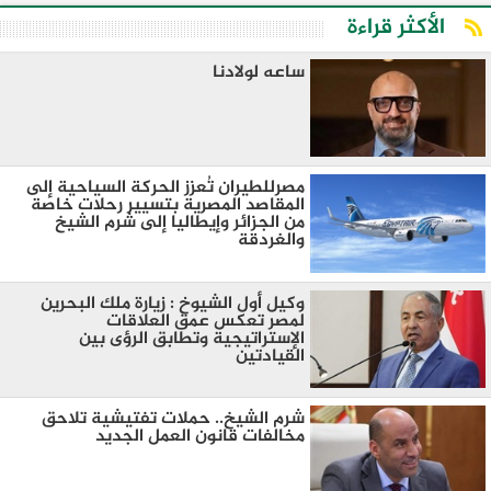
الأكثر قراءة
ساعه لولادنا
مصرللطيران تُعزز الحركة السياحية إلى
المقاصد المصرية بتسيير رحلات خاصة
من الجزائر وإيطاليا إلى شرم الشيخ
والغردقة
وكيل أول الشيوخ : زيارة ملك البحرين
لمصر تعكس عمق العلاقات
الإستراتيجية وتطابق الرؤى بين
القيادتين
شرم الشيخ.. حملات تفتيشية تلاحق
مخالفات قانون العمل الجديد