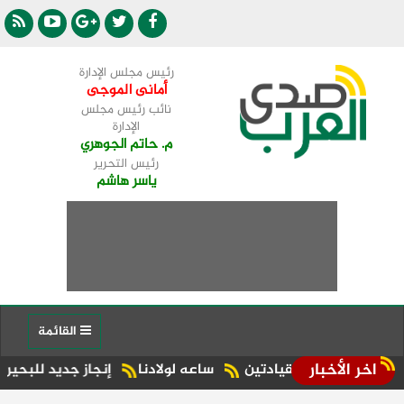
رئيس مجلس الإدارة
أمانى الموجى
نائب رئيس مجلس
الإدارة
م. حاتم الجوهري
رئيس التحرير
ياسر هاشم
القائمة
اخر الأخبار
ن القيادتين
ساعه لولادنا
إنجاز جديد للبحيرة.. شبراخيت وبدر ضمن أفضل 10 وحدات محلية على مستوى الجم