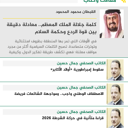
مقالات وكتاب
القبطان محمود المحمود
كلمة جلالة الملك المعظم.. معادلة دقيقة
بين قوة الردع وحكمة السلام
في الأوقات التي تمر بها المنطقة بظروف استثنائية
وتوترات متصاعدة، تصبح الكلمات السياسية أكثر من مجرد
مواقف معلنة؛ فهي تكشف طريقة تفكير الدول، وكيفية
إدارتها للأزمات، والحدود التي تفصل بين القوة ...
الكاتب الصحفي جمال حسين
سقوط إمبراطورية «أولاد الأكابر»
الكاتب الصحفي جمال حسين
الاصطفاف الوطني واجب.. ومواجهة الشائعات فريضة
الكاتب الصحفي جمال حسين
قراءة متأنية في حركة الشرطة 2026