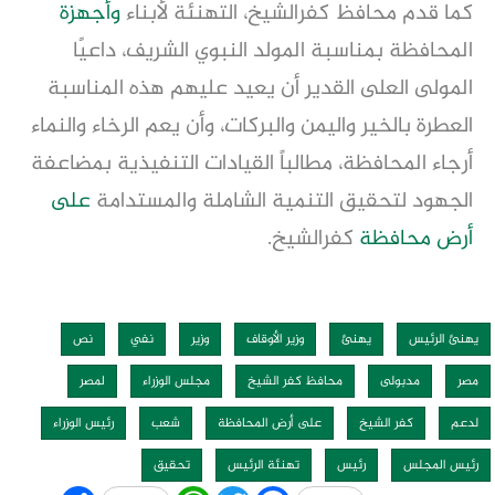
كما قدم محافظ كفرالشيخ، التهنئة لأبناء
وأجهزة
المحافظة بمناسبة المولد النبوي الشريف، داعيًا
المولى العلى القدير أن يعيد عليهم هذه المناسبة
العطرة بالخير واليمن والبركات، وأن يعم الرخاء والنماء
أرجاء المحافظة، مطالباً القيادات التنفيذية بمضاعفة
الجهود لتحقيق التنمية الشاملة والمستدامة
على
أرض محافظة
كفرالشيخ.
يهنئ الرئيس
يهنئ
وزير الأوقاف
وزير
نفي
نص
مصر
مدبولى
محافظ كفر الشيخ
مجلس الوزراء
لمصر
لدعم
كفر الشيخ
على أرض المحافظة
شعب
رئيس الوزراء
رئيس المجلس
رئيس
تهنئة الرئيس
تحقيق
Share
WhatsApp
Twitter
Facebook