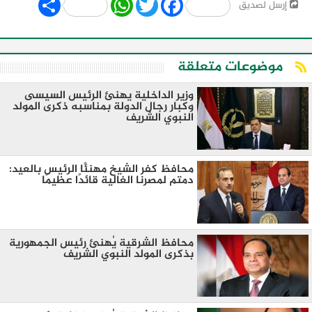
إرسل لصديق
موضوعات متعلقة
وزير الداخلية يهنئ الرئيس السيسى
وكبار رجال الدولة بمناسبه ذكرى المولد
النبوي الشريف
محافظ كفر الشيخ مهنئًا الرئيس بالعيد:
دمتم لمصرنا الغالية قائدًا عظيمًا
محافظ الشرقية يُهنئ رئيس الجمهورية
بذكرى المولد النبوي الشريف