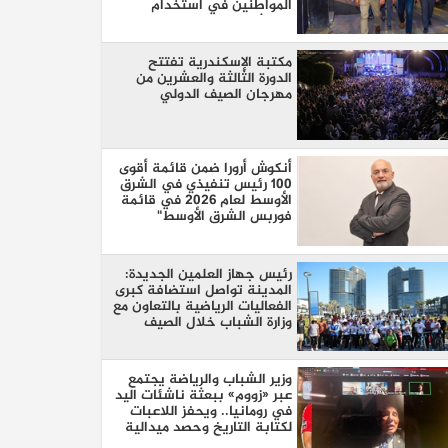
المواطنين في استخدام
الممشى
مكتبة الإسكندرية تفتتح
الدورة الثالثة والعشرين من
مهرجان الصيف الدولي
أنكوش أرورا ضمن قائمة أقوى
100 رئيس تنفيذي في الشرق
الأوسط لعام 2026 في قائمة
فوربس الشرق الأوسط"
رئيس جهاز العلمين الجديدة:
المدينة تواصل استضافة كبرى
الفعاليات الرياضية بالتعاون مع
وزارة الشباب خلال الصيف
وزير الشباب والرياضة يجتمع
عبر «زووم» ببعثة ناشئات اليد
في رومانيا.. ويحفز اللاعبات
لكتابة التاريخ وحصد ميدالية
عالمية