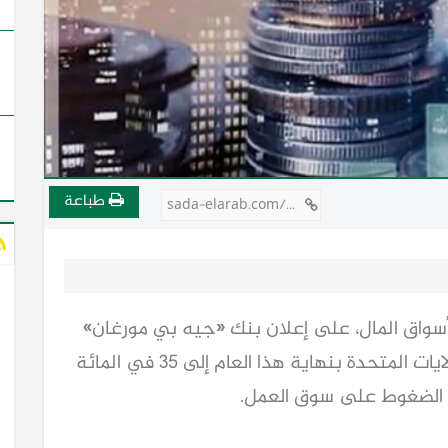
طباعة
sada-elarab.com/734334
 أسواق المال، على إعلان بنك «جيه بي مورغان»
رفع توقعاته لحدوث ركود اقتصادي في الولايات المتحدة بنهاية هذا العام إلى 35 في المائة