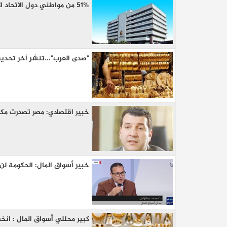
51% من مواطني دول الاتحاد الأوروبي لديهم وعي بخطة التعافي الاقتصادي الأوروبية
"صدى العرب"...تنشر آخر تحدي
خبير اقتصادي: مصر تصدرت مكاسب
كيا EV9 GT للباحثين عن متعة قيادة السيار
العائلية
خبير أسواق المال: الحكومة لن
كبير محللي أسواق المال : انخ