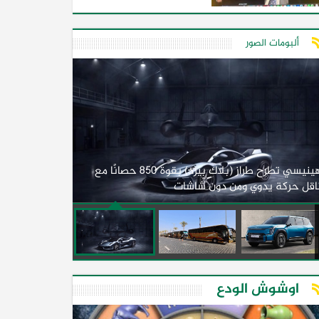
ألبومات الصور
لأول مرة.. مصر
هينيسي تطرح طراز (بلاك بيرد) بقوة 850 حصانًا مع
اقل حركة يدوي ومن دون شاشات
2026)
اوشوش الودع