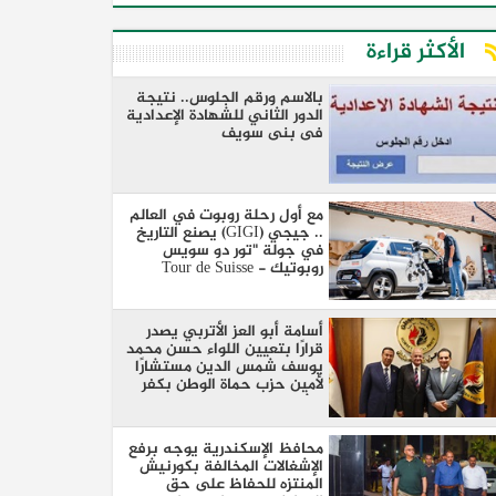
الأكثر قراءة
بالاسم ورقم الجلوس.. نتيجة
الدور الثاني للشهادة الإعدادية
فى بنى سويف
مع أول رحلة روبوت في العالم
.. جيجي (GIGI) يصنع التاريخ
في جولة "تور دو سويس
روبوتيك - Tour de Suisse
Robotique"
أسامة أبو العز الأتربي يصدر
قرارًا بتعيين اللواء حسن محمد
يوسف شمس الدين مستشارًا
لأمين حزب حماة الوطن بكفر
الشيخ
محافظ الإسكندرية يوجه برفع
الإشغالات المخالفة بكورنيش
المنتزه للحفاظ على حق