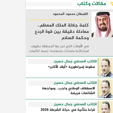
مقالات وكتاب
القبطان محمود المحمود
كلمة جلالة الملك المعظم..
معادلة دقيقة بين قوة الردع
وحكمة السلام
في الأوقات التي تمر بها المنطقة بظروف
استثنائية وتوترات متصاعدة، تصبح الكلمات
السياسية أكثر من مجرد مواقف معلنة؛ فهي
تكشف طريقة تفكير الدول، وكيفية إدارتها
الكاتب الصحفي جمال حسين
للأزمات، والحدود التي تفصل بين القوة ...
سقوط إمبراطورية «أولاد الأكابر»
الكاتب الصحفي جمال حسين
الاصطفاف الوطني واجب.. ومواجهة
الشائعات فريضة
الكاتب الصحفي جمال حسين
قراءة متأنية في حركة الشرطة 2026