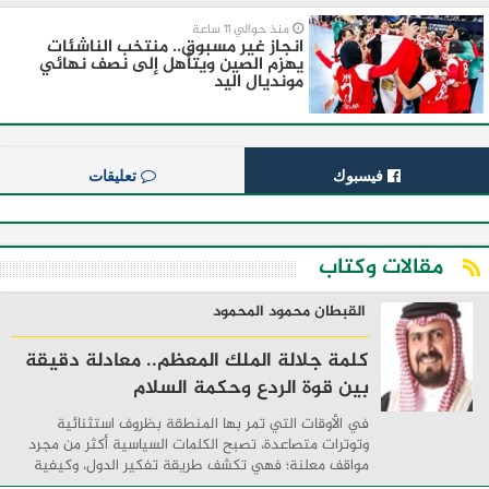
منذ حوالي 11 ساعة
انجاز غير مسبوق.. منتخب الناشئات
يهزم الصين ويتأهل إلى نصف نهائي
مونديال اليد
فيسبوك
تعليقات
مقالات وكتاب
القبطان محمود المحمود
كلمة جلالة الملك المعظم.. معادلة دقيقة
بين قوة الردع وحكمة السلام
في الأوقات التي تمر بها المنطقة بظروف استثنائية
وتوترات متصاعدة، تصبح الكلمات السياسية أكثر من مجرد
مواقف معلنة؛ فهي تكشف طريقة تفكير الدول، وكيفية
إدارتها للأزمات، والحدود التي تفصل بين القوة ...