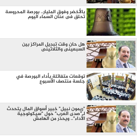
بالأخضر وفوق المليار.. بورصة المحروسة
تحلق فى عنان السماء اليوم
هل حان وقت تبديل المراكز بين
السبعينى والثلاثينى
توقعات متفائلة بأداء البورصة في
جلسة منتصف الأسبوع
"ريمون نبيل" خبير أسواق المال يتحدث
لـ"صدى العرب" حول "سيكولوجية
الأداء".. ويحذر من الهامش