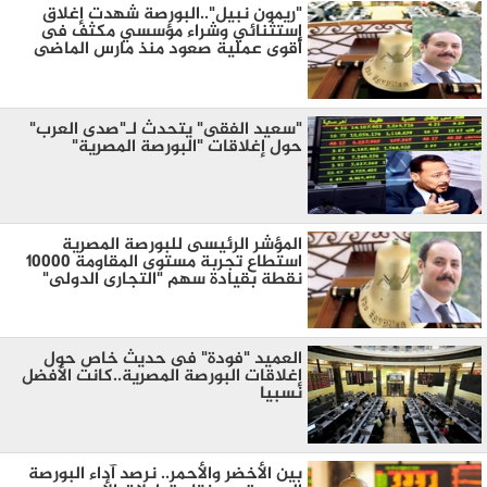
"ريمون نبيل"..البورصة شهدت إغلاق
إستثنائي وشراء مؤسسي مكثف فى
أقوى عملية صعود منذ مارس الماضى
"سعيد الفقى" يتحدث لـ"صدى العرب"
حول إغلاقات "البورصة المصرية"
المؤشر الرئيسى للبورصة المصرية
استطاع تجربة مستوى المقاومة 10000
نقطة بقيادة سهم "التجارى الدولى"
العميد "فودة" فى حديث خاص حول
إغلاقات البورصة المصرية..كانت الأفضل
نسبيا
بين الأخضر والأحمر.. نرصد آداء البورصة