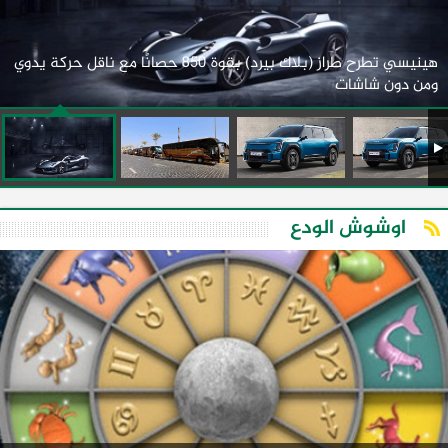
هينيسي تطرح طراز (بلاك بيرد) بقوة 850 حصانًا مع ناقل حركة يدوي
ومن دون شاشات
اوشوش الودع