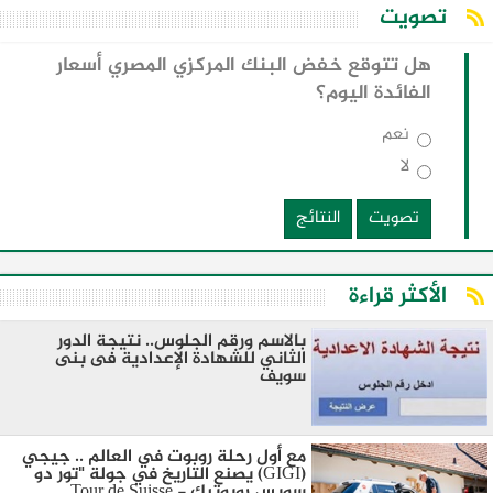
تصويت
هل تتوقع خفض البنك المركزي المصري أسعار
الفائدة اليوم؟
نعم
لا
تصويت
النتائج
الأكثر قراءة
بالاسم ورقم الجلوس.. نتيجة الدور
الثاني للشهادة الإعدادية فى بنى
سويف
مع أول رحلة روبوت في العالم .. جيجي
(GIGI) يصنع التاريخ في جولة "تور دو
سويس روبوتيك - Tour de Suisse