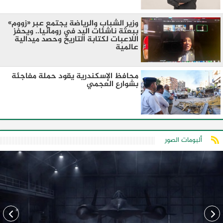
وزير الشباب والرياضة يجتمع عبر «زووم»
ببعثة ناشئات اليد في رومانيا.. ويحفز
اللاعبات لكتابة التاريخ وحصد ميدالية
عالمية
محافظ الإسكندرية يقود حملة مفاجئة
بشوارع العجمي
ألبومات الصور