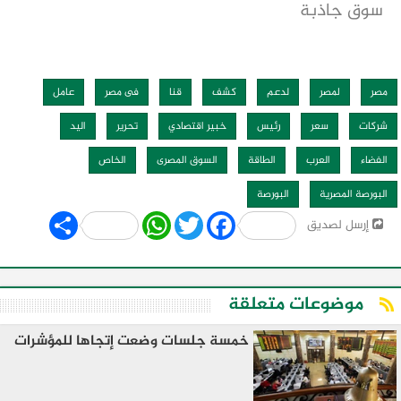
سوق جاذبة
مصر
لمصر
لدعم
كشف
قنا
فى مصر
عامل
شركات
سعر
رئيس
خبير اقتصادي
تحرير
اليد
الفضاء
العرب
الطاقة
السوق المصرى
الخاص
البورصة المصرية
البورصة
Share
WhatsApp
Twitter
Facebook
إرسل لصديق
موضوعات متعلقة
خمسة جلسات وضعت إتجاها للمؤشرات