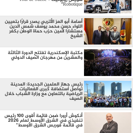
Robotique"
أسامة أبو العز الأتربي يصدر قرارًا بتعيين
اللواء حسن محمد يوسف شمس الدين
مستشارًا لأمين حزب حماة الوطن بكفر
الشيخ
مكتبة الإسكندرية تفتتح الدورة الثالثة
والعشرين من مهرجان الصيف الدولي
رئيس جهاز العلمين الجديدة: المدينة
تواصل استضافة كبرى الفعاليات
الرياضية بالتعاون مع وزارة الشباب خلال
الصيف
أنكوش أرورا ضمن قائمة أقوى 100 رئيس
تنفيذي في الشرق الأوسط لعام 2026
في قائمة فوربس الشرق الأوسط"