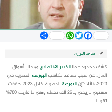
Share
WhatsApp
Twitter
Facebook
ساجد النورى
كشف محمود عطا
الخبير الاقتصادي
ومحلل أسواق
المال، عن سبب تصاعد مكاسب
البورصة
المصرية في
2023، قائلا :"إن
البورصة
المصرية خلال 2023 حققت
مستوي تاريخي بـ 26 ألف نقطة وهي ما قاربت 780%
تقريبا