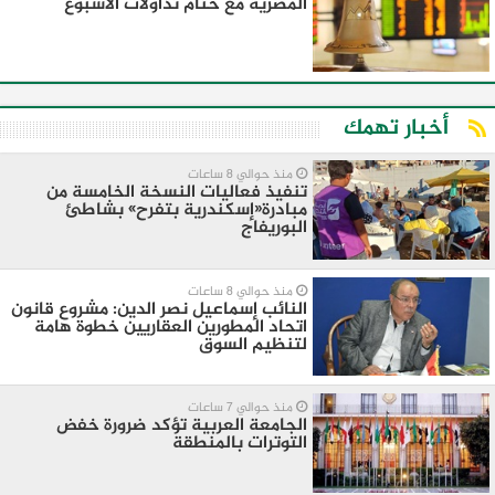
المصرية مع ختام تداولات الأسبوع
أخبار تهمك
منذ حوالي 8 ساعات
تنفيذ فعاليات النسخة الخامسة من
مبادرة«إسكندرية بتفرح» بشاطئ
البوريفاج
منذ حوالي 8 ساعات
النائب إسماعيل نصر الدين: مشروع قانون
اتحاد المطورين العقاريين خطوة هامة
لتنظيم السوق
منذ حوالي 7 ساعات
الجامعة العربية تؤكد ضرورة خفض
التوترات بالمنطقة ‏