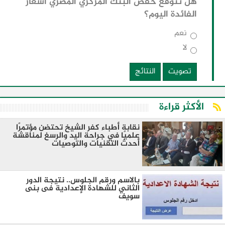
هل تتوقع خفض البنك المركزي المصري أسعار
الفائدة اليوم؟
نعم
لا
تصويت
النتائج
الأكثر قراءة
نقابة أطباء كفر الشيخ تحتضن مؤتمرًا
علميًا في جراحة اليد والرسغ لمناقشة
أحدث التقنيات والتوصيات
بالاسم ورقم الجلوس.. نتيجة الدور
الثاني للشهادة الإعدادية فى بنى
سويف