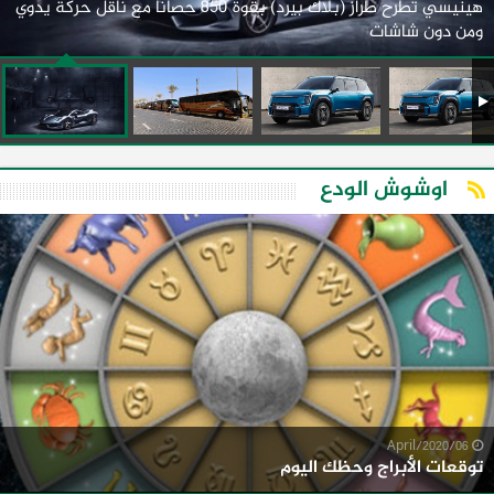
هينيسي تطرح طراز (بلاك بيرد) بقوة 850 حصانًا مع ناقل حركة يدوي
ومن دون شاشات
اوشوش الودع
06/April/2020
توقعات الأبراج وحظك اليوم