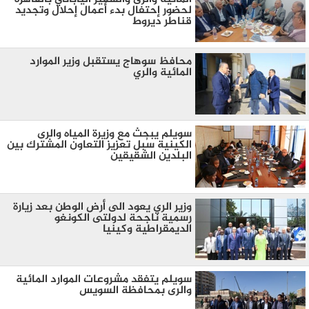
لحضور إحتفال بدء أعمال إحلال وتجديد
قناطر ديروط
محافظ سوهاج يستقبل وزير الموارد
المائية والري
سويلم يبحث مع وزيرة المياه والرى
الكينية سُبل تعزيز التعاون المشترك بين
البلدين الشقيقين
وزير الري يعود الى أرض الوطن بعد زيارة
رسمية ناجحة لدولتى الكونغو
الديمقراطية وكينيا
سويلم يتفقد مشروعات الموارد المائية
والرى بمحافظة السويس