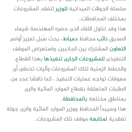
سلسلة الجولات الميدانية
للوزير
لتفقد المشروعات
بمختلف المحافظات..
هذا وقد تناول اللقاء الذى حضره المهندسة شيماء
الصديق
نائب
محافظ
دمياط
،، بحث سُبل تعزيز أواصر
التعاون
المشترك بين الجانبين، واستعراض الموقف
التنفيذى
للمشروعات الجارى
تنفيذها
بهذا القطاع،
والخطط الزمنية لتلك المشروعات وآليات تخطى أى
معوقات تواجه عمليات التنفيذ ، كما ناقشا عدد من
الطلبات المتعلقة بقطاع الموارد المائية والرى
بمناطق مختلفة
بالمحافظة
..
هذا وسيبدأ المحافظ ووزير الموارد المائية والرى جولة
تفقدية
لمتابعة
موقف تلك المشروعات..