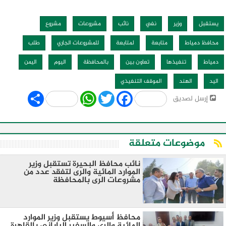
يستقبل
وزير
نفي
نائب
مشروعات
مشروع
محافظ دمياط
متابعة
لمتابعة
للمشروعات الجاري
طلب
دمياط
تنفيذها
تعاون بين
بالمحافظة
اليوم
اليمن
اليد
الهند
الموقف التنفيذي
Share
WhatsApp
Twitter
Facebook
إرسل لصديق
موضوعات متعلقة
نائب محافظ البحيرة تستقبل وزير
الموارد المائية والرى لتفقد عدد من
مشروعات الرى بالمحافظة
محافظ أسيوط يستقبل وزير الموارد
المائية والرى والسفير الياباني بالقاهرة