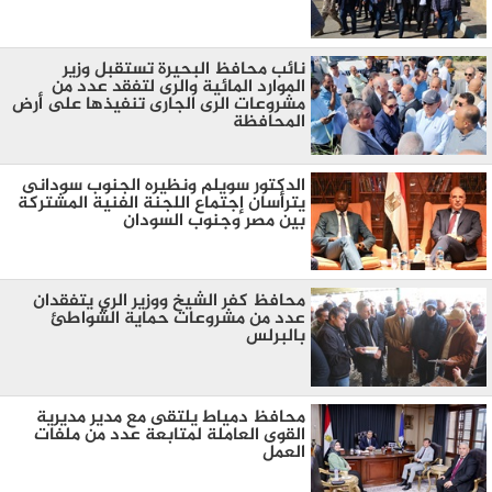
نائب محافظ البحيرة تستقبل وزير
الموارد المائية والرى لتفقد عدد من
مشروعات الرى الجارى تنفيذها على أرض
المحافظة
الدكتور سويلم ونظيره الجنوب سودانى
يترأسان إجتماع اللجنة الفنية المشتركة
بين مصر وجنوب السودان
محافظ كفر الشيخ ووزير الري يتفقدان
عدد من مشروعات حماية الشواطئ
بالبرلس
محافظ دمياط يلتقى مع مدير مديرية
القوى العاملة لمتابعة عدد من ملفات
العمل