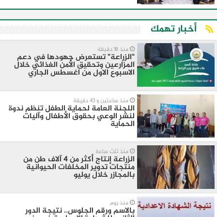
أخبار تهمك
منذ 18 دقيقة
"الزراعة" تستعرض جهودها في دعم
المزارعين وتحقيق الأمن الغذائي خلال
الاسبوع الاول من اغسطس الجاري
منذ ساعتين و 43 دقيقة
اللجنة العامة لحماية الطفل تنظم ندوة
لنشر الوعي بحقوق الأطفال وآليات
الحماية
منذ ثلث ساعة
الزراعة إنتاج أكثر من 4 آلاف طن من
منتجات تدوير المخلفات الحيوانية
بالمجازر خلال يوليو
منذ يوم
بالاسم ورقم الجلوس.. نتيجة الدور