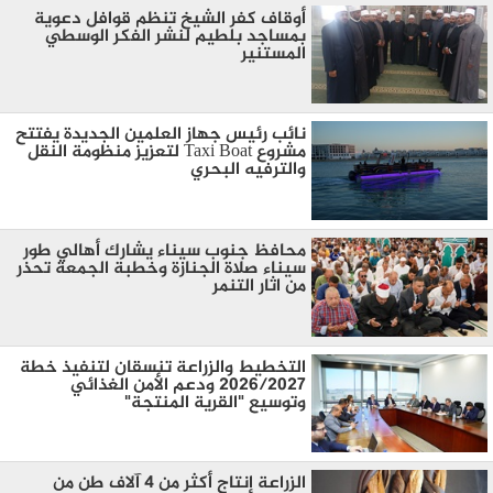
أوقاف كفر الشيخ تنظم قوافل دعوية
بمساجد بلطيم لنشر الفكر الوسطي
المستنير
نائب رئيس جهاز العلمين الجديدة يفتتح
مشروع Taxi Boat لتعزيز منظومة النقل
والترفيه البحري
محافظ جنوب سيناء يشارك أهالي طور
سيناء صلاة الجنازة وخطبة الجمعة تحذر
من اثار التنمر
التخطيط والزراعة تنسقان لتنفيذ خطة
2026/2027 ودعم الأمن الغذائي
وتوسيع "القرية المنتجة"
الزراعة إنتاج أكثر من 4 آلاف طن من