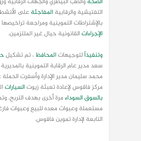
الصحة
والطب البيطري والجهات الرقابية ورؤس
التفتيشية والرقابية
المفاجئة
على الأنشطة 
بالإشتراطات التموينية ومراجعة تراخيصها 
الإجراءات
القانونية حيال غير الملتزمين.
وتنفيذا
ً لتوجيهات
المحافظ
، تم تشكيل
حم
سعد مدير عام الرقابة التموينية بالمديرية 
محمد سليمان مدير الإدارة وأسفرت الحملة
مركز فاقوس لإعادة تعبئة زيوت
السيارات
ال
بالسوق السوداء
مرة أخرى بهدف التربح، وتم التح
مستعملة وعبوات معده للبيع وعبوات فارغة
التابعة لإدارة تموين فاقوس.