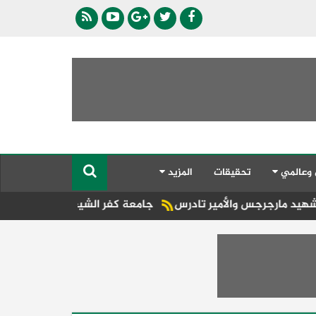
 وعالمي
تحقيقات
المزيد
لأمير تادرس
جامعة كفر الشيخ الحكومية والأهلية تتألقان في م