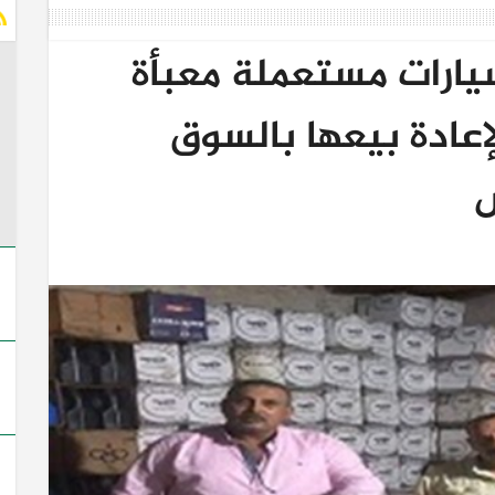
يوت سيارات مستعملة معبأة
عادة بيعها بالسوق
س