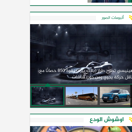
ألبومات الصور
لأول مرة.. مصر
هينيسي تطرح طراز (بلاك بيرد) بقوة 850 حصانًا مع
اقل حركة يدوي ومن دون شاشات
2026)
اوشوش الودع