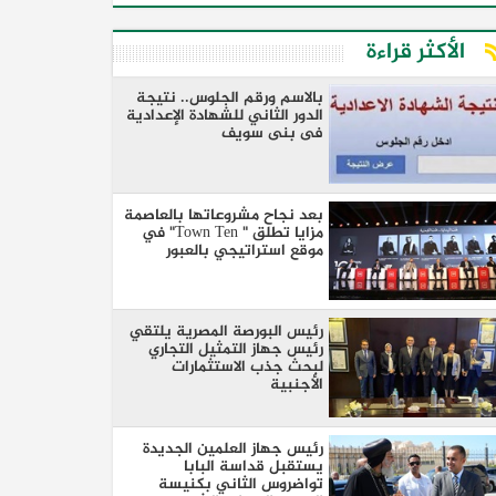
الأكثر قراءة
بالاسم ورقم الجلوس.. نتيجة
الدور الثاني للشهادة الإعدادية
فى بنى سويف
بعد نجاح مشروعاتها بالعاصمة
مزايا تطلق " Town Ten" في
موقع استراتيجي بالعبور
رئيس البورصة المصرية يلتقي
رئيس جهاز التمثيل التجاري
لبحث جذب الاستثمارات
الأجنبية
رئيس جهاز العلمين الجديدة
يستقبل قداسة البابا
تواضروس الثاني بكنيسة