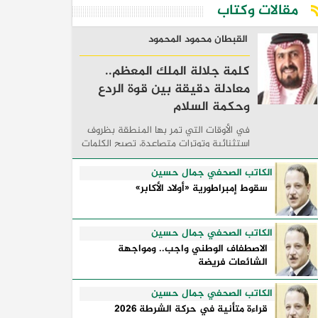
مقالات وكتاب
القبطان محمود المحمود
كلمة جلالة الملك المعظم..
معادلة دقيقة بين قوة الردع
وحكمة السلام
في الأوقات التي تمر بها المنطقة بظروف
استثنائية وتوترات متصاعدة، تصبح الكلمات
السياسية أكثر من مجرد مواقف معلنة؛ فهي
تكشف طريقة تفكير الدول، وكيفية إدارتها
الكاتب الصحفي جمال حسين
للأزمات، والحدود التي تفصل بين القوة ...
سقوط إمبراطورية «أولاد الأكابر»
الكاتب الصحفي جمال حسين
الاصطفاف الوطني واجب.. ومواجهة
الشائعات فريضة
الكاتب الصحفي جمال حسين
قراءة متأنية في حركة الشرطة 2026