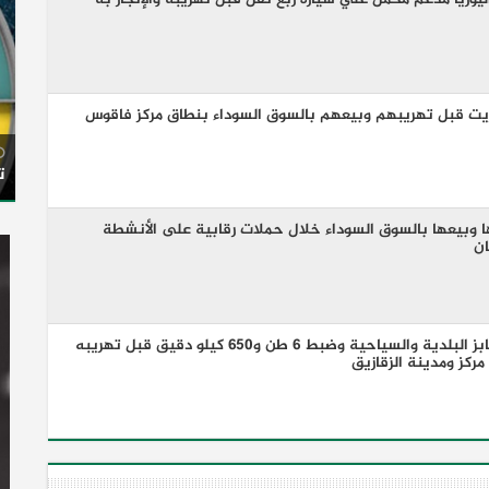
ت
 وبيعها بالسوق السوداء خلال حملات رقابية على الأنشطة
ان
ضبط 46 مخالفة تموينية للمخابز البلدية والسياحية وضبط 6 طن و650 كيلو دقيق قبل تهريبه
ركز ومدينة الزقازيق