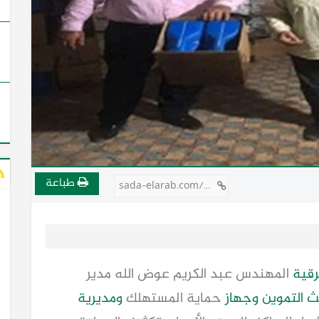
طباعة
sada-elarab.com/732207
رقية
المهندس عبد الكريم عوض الله مدير
 التموين
وجهاز
حماية المستهلك
ومديرية