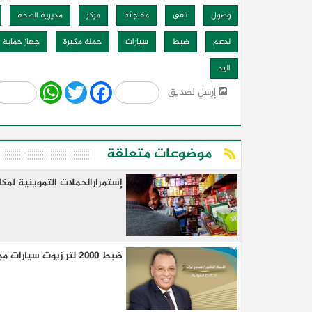
وصول
نفي
مفاجئة
مركز
مديرية الصحة
لدعم
ضبط
سيارات
حملة مكبرة
جهاز حماية 
اليد
Share
WhatsApp
Twitter
Facebook
إرسل لصديق
موضوعات متعلقة
إستمرارالحملات التموينية لمك
ضبط ٢٠٠٠ لتر زيوت سيارات مجهولة المصدر في حملة تفتيشية بمركز ومدينه ابو كبير