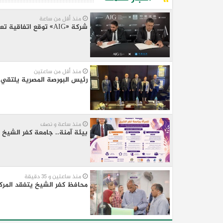
منذ أقل من ساعة
شركة «AIG» توقع اتفاقية تعاون مع «CSCEC الصينية» لتنفيذ «AI Tower» بالعاصمة الجديدة
منذ أقل من ساعتين
رئيس البورصة المصرية يلتقي ر
منذ ساعة و نصف
بيئة آمنة.. جامعة كفر الشيخ تر
منذ ساعتين و 35 دقيقة
محافظ كفر الشيخ يتفقد المر