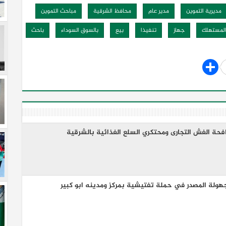
مديرية التموين
مدير عام
محافظ الشرقية
مباحث التموين
المستهلك
جهاز
تنفيذا
بيع
بالسوق السوداء
باحث
افحة الغش التجارى ومحتكري السلع الغذائية بالشرقية