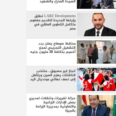
السيدة العذراء والشهيد
مارجرجس والأمير تادرس
LARZ Developments تطلق
رؤيتها الجديدة لتقديم مفهوم
متكامل للتطوير العقاري في
مصر
محافظ سوهاج يعلن بدء
التشغيل التجريبي لمجزر
أخميم بتكلفة 38 مليون جنيه
انجاز غير مسبوق.. منتخب
الناشئات يهزم الصين ويتأهل
إلى نصف نهائي مونديال اليد
حركة تغييرات وتنقلات لمديري
بعض الإدارات الزراعية
والتعاونية بمديرية الزراعة
بالجيزة