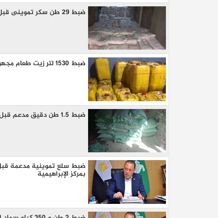
ضبط 29 طن سكر تموينى قبل بيعهم فى السوق السوداء بالقليوبية
ضبط 1530 لتر زيت طعام مجهول المصدر بحملات تموينية بالشرقية
ضبط 1.5 طن دقيق مدعم قبل بيعه في السوق السوداء بالشرقية
كيا EV9 GT للباحثين عن متعة قيادة السيار
العائلية
ضبط سلع تموينية مدعمة قبل 
بمركز الإبراهيمية
ضبط 2 طن و 350