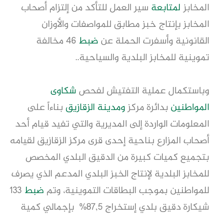
المخابز
لمتابعة
سير العمل للتأكد من إلتزام أصحاب
المخابز بإنتاج خبز مطابق للمواصفات والأوزان
القانونية وأسفرت الحملة عن
ضبط
46 مخالفة
تموينية للمخابز البلدية والسياحية..
وباستكمال عملية التفتيش لفحص
شكاوى
المواطنين
بدائرة مركز
ومدينة الزقازيق
بناءاً على
المعلومات الواردة إلى المديرية والتي تفيد قيام أحد
أصحاب المزارع بناحية إحدى قرى مركز الزقازيق لقيامه
بتجميع كميات كبيرة من الدقيق البلدي المخصص
للمخابز البلدية لإنتاج الخبز البلدي المدعم الذي يصرف
للمواطنين بموجب البطاقات التموينية، وتم
ضبط
133
شيكارة دقيق بلدي إستخراج 87,5% بإجمالي كمية