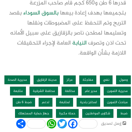
قدرها 6 طن و650 كجم قام صاحب المزرعة
بتجميعها بهدف إعادة بيعها
بالسوق السوداء
بقصد
التربح وتم التحفظ على المضبوطات ونقلها
وتسليمها لمطحن ناصر بالزقازيق على سبيل الأمانه
تحت اذن وتصرف
النيابة
العامة لإجراء التحقيقات
اللازمة بشأن الواقعة.
وصول
نفي
مفاجئة
مركز
مدينة الزقازيق
مديرية الصحة
مديرية التموين
مدير عام
مخالفة
محافظ الشرقية
متابعة
مباحث التموين
لمخابز بلدية
لمتابعة
لدعم
ضبط 6 طن
ضبط
شكاوى المواطنين
حملة مكبرة
جهاز حماية المستهلك
Share
WhatsApp
Twitter
Facebook
إرسل لصديق