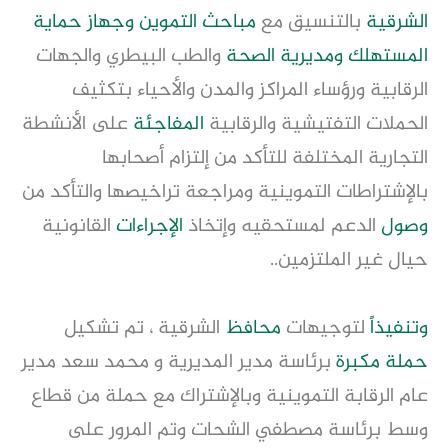
الشرقية
بالتنسيق مع
مباحث التموين
وجهاز حماية
المستهلك
ومديرية الصحة
والطب البيطري والجهات
الرقابية ورؤساء المراكز والمدن والأحياء بتكثيف
الحملات التفتيشية والرقابية
المفاجئة
على الأنشطة
التجارية المختلفة للتأكد من إلتزام أصحابها
بالإشتراطات التموينية ومراجعة تراخيصها والتأكد من
وصول
الدعم لمستحقيه وإتخاذ
الإجراءات
القانونية
حيال غير الملتزمين..
وتنفيذا
ً لتوجيهات
محافظ
الشرقية ، تم تشكيل
حملة مكبرة
برئاسة مدير المديرية و محمد سعد مدير
عام الرقابة التموينية وبالإشتراك مع حملة من قطاع
وسط برئاسة مصطفي الشحات وتم المرور على