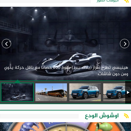
ألبومات الصور
هينيسي تطرح طراز (بلاك بيرد) بقوة 850 حصانًا مع ناقل حركة يدوي
ومن دون شاشات
اوشوش الودع