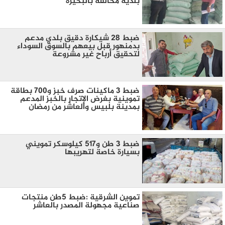
بلدية مخالفة بالبحيرة
ضبط 28 شيكارة دقيق بلدي مدعم
بدمنهور قبل بيعهم بالسوق السوداء
لتحقيق أرباح غير مشروعة
ضبط 3 ماكينات صرف خبز و700 بطاقة
تموينية بغرض الإتجار بالخبز المدعم
بمدينة بلبيس والعاشر من رمضان
ضبط 3 طن و517 كيلوسكر تمويني
بسيارة خاصة لتهريبها
تموين الشرقية :ضبط 5طن منتجات
صناعية مجهولة المصدر بالعاشر