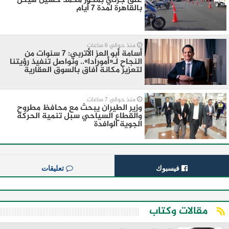
غلق جزئي بمحور محمد حسين هيكل
بالقاهرة لمدة 7 أيام
منذ حوالي 6 ساعات
أسامة أبو العز الأتربي: 7 سنوات من
النجاح لـ«أمورادا».. ونواصل تنفيذ رؤيتنا
لتعزيز مكانة آفاق بالسوق العقارية
منذ حوالي 7 ساعات
وزير الطيران يبحث مع محافظ مطروح
والقطاع السياحي سبل تنمية الحركة
الجوية الوافدة
فيسبوك
تعليقات
مقالات وكتاب