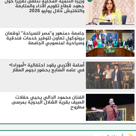
وزيرة التنمية المحلية تتلقى تقريرًا حول
جهود قطاع تقويم الأداء والمتابعة
والتفتيش خلال يوليو 2026
جامعة دمنهور و"مصر للسياحة" توقعان
بروتوكول تعاون لتوفير خدمات فندقية
وسياحية لمنسوبي الجامعة
أسامة الأتربي يقود احتفالية «أمورادا»
في عامه السابع بحضور نجوم العقار
الفنان محمود الدالي يحيي حفلات
الصيف بقرية الشلال البدوية بمرسى
مطروح