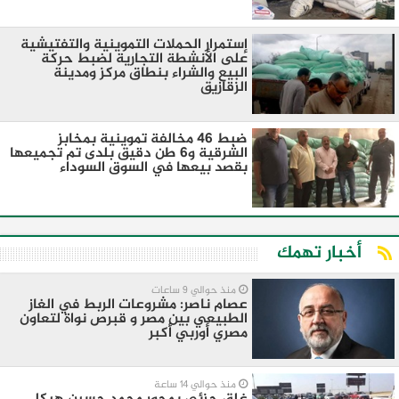
إستمرار الحملات التموينية والتفتيشية
على الأنشطة التجارية لضبط حركة
البيع والشراء بنطاق مركز ومدينة
الزقازيق
ضبط 46 مخالفة تموينية بمخابز
الشرقية و6 طن دقيق بلدى تم تجميعها
بقصد بيعها في السوق السوداء
أخبار تهمك
منذ حوالي 9 ساعات
عصام ناصر: مشروعات الربط في الغاز
الطبيعي بين مصر و قبرص نواة لتعاون
مصري أوربي أكبر
منذ حوالي 14 ساعة