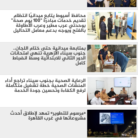
محافظ أسيوط يتابع ميدانيًا انتظام
تقديم خدمات مبادرة "100 يوم صحة"
بوحدتي عرب مطير وعرب الأطاولة
بالفتح ويوجه بدعم معامل التحاليل
بمتابعة ميدانية حتى ختام اللجان..
جنوب سيناء الأزهرية تنهي امتحانات
الدور الثاني للابتدائية وسط انضباط
كامل
الرعاية الصحية بجنوب سيناء تراجع أداء
المنشات الصحية خطة تشغيل متكاملة
لرفع الكفاءة وتحسين جودة الخدمة
«مرسوم للتطوير» تمهد لإطلاق أحدث
مشروعاتها في غرب القاهرة