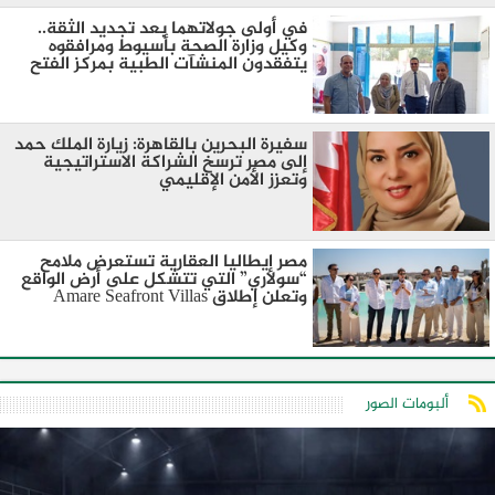
في أولى جولاتهما بعد تجديد الثقة..
وكيل وزارة الصحة بأسيوط ومرافقوه
يتفقدون المنشآت الطبية بمركز الفتح
سفيرة البحرين بالقاهرة: زيارة الملك حمد
إلى مصر ترسخ الشراكة الاستراتيجية
وتعزز الأمن الإقليمي
مصر إيطاليا العقارية تستعرض ملامح
“سولاري” التي تتشكل على أرض الواقع
وتعلن إطلاق Amare Seafront Villas
ألبومات الصور