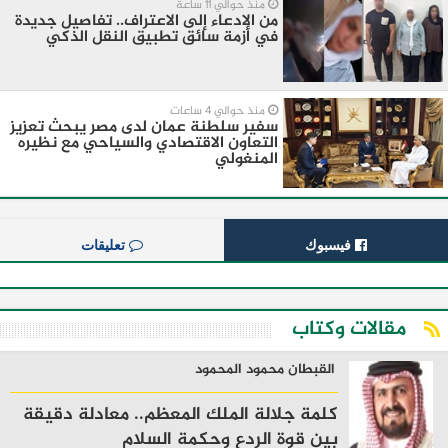
منذ حوالي 11 ساعة
من الادعاء إلى الاعتراف.. تفاصيل جديدة
في أزمة سائق تطبيق النقل الذكي
منذ حوالي 4 ساعات
سفير سلطنة عمان لدى مصر يبحث تعزيز
التعاون الاقتصادي والسياحي مع نظيره
المنغولي ​
فيسبوك
تعليقات
مقالات وكتاب
القبطان محمود المحمود
كلمة جلالة الملك المعظم.. معادلة دقيقة
بين قوة الردع وحكمة السلام