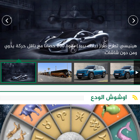
هينيسي تطرح طراز (بلاك بيرد) بقوة 850 حصانًا مع ناقل حركة يدوي
ومن دون شاشات
اوشوش الودع