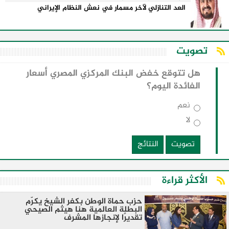
العد التنازلي لآخر مسمار في نعش النظام الإيراني
تصويت
هل تتوقع خفض البنك المركزي المصري أسعار
الفائدة اليوم؟
نعم
لا
تصويت
النتائج
الأكثر قراءة
حزب حماة الوطن بكفر الشيخ يكرّم
البطلة العالمية هنا هيثم الصيحي
تقديرًا لإنجازها المشرف