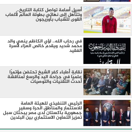
أسيل أسامة تواصل كتابة التاريخ..
وتتأهل إلى نهائي بطولة العالم لألعاب
القوى للشباب بأوريجون
في رحاب الله.. لؤي الكاظم ينعي والد
محمد شديد ويقدم خالص العزاء لأسرة
الفقيد
نقابة أطباء كفر الشيخ تحتضن مؤتمرًا
علميًا في جراحة اليد والرسغ لمناقشة
أحدث التقنيات والتوصيات
الرئيس التنفيذي للهيئة العامة
للاستثمار والمناطق الحرة وسفير
جمهورية باكستان لدى مصر يبحثان سبل
تعزيز التعاون الاستثماري بين البلدين