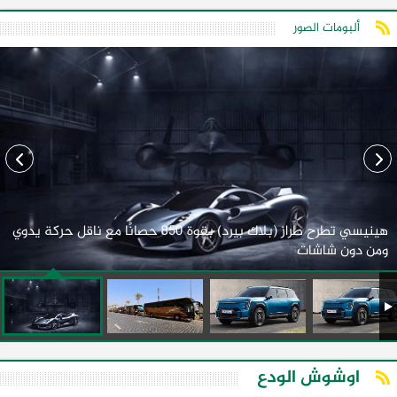
ألبومات الصور
هينيسي تطرح طراز (بلاك بيرد) بقوة 850 حصانًا مع ناقل حركة يدوي
ومن دون شاشات
اوشوش الودع