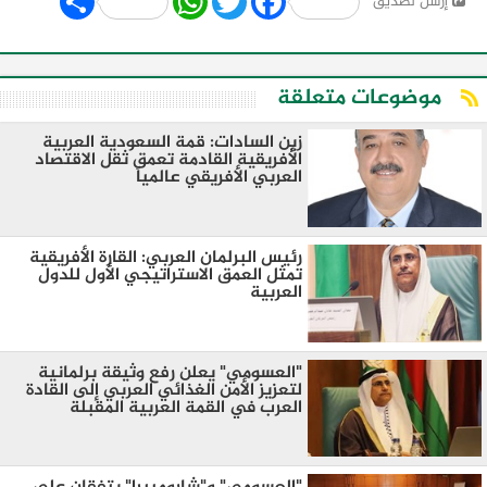
إرسل لصديق
موضوعات متعلقة
زين السادات: قمة السعودية العربية
الأفريقية القادمة تعمق ثقل الاقتصاد
العربي الأفريقي عالمياً
رئيس البرلمان العربي: القارة الأفريقية
تمثل العمق الاستراتيجي الأول للدول
العربية
"العسومي" يعلن رفع وثيقة برلمانية
لتعزيز الأمن الغذائي العربي إلى القادة
العرب في القمة العربية المقبلة