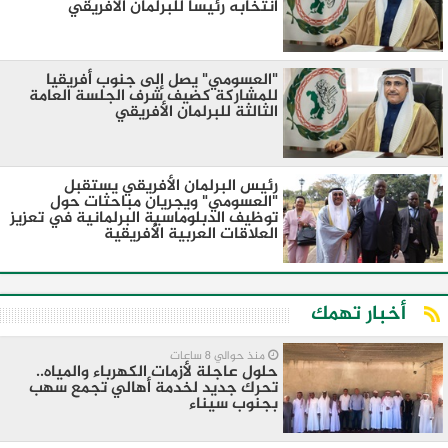
انتخابه رئيساً للبرلمان الأفريقي
"العسومي" يصل إلى جنوب أفريقيا
للمشاركة كضيف شرف الجلسة العامة
الثالثة للبرلمان الأفريقي
رئيس البرلمان الأفريقي يستقبل
"العسومي" ويجريان مباحثات حول
توظيف الدبلوماسية البرلمانية في تعزيز
العلاقات العربية الأفريقية
أخبار تهمك
منذ حوالي 8 ساعات
حلول عاجلة لأزمات الكهرباء والمياه..
تحرك جديد لخدمة أهالي تجمع سهب
بجنوب سيناء