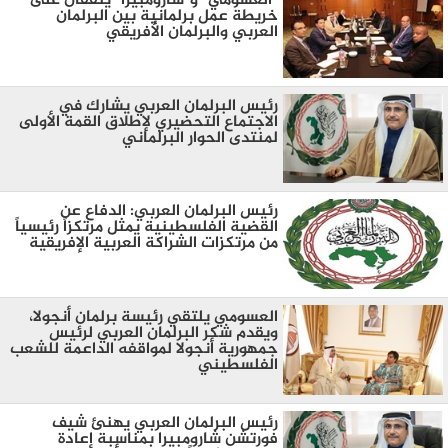
"العسومي" و"شارومبيرا" يتفقان على
خريطة عمل برلمانية بين البرلمان
العربي والبرلمان الأفريقي
رئيس البرلمان العربي يشارك في
الاجتماع التحضيري لإطلاق القمة الأولى
لمنتدى الحوار البرلماني
رئيس البرلمان العربي: الدفاع عن
القضية الفلسطينية يمثل مرتكزاً رئيسياً
من مرتكزات الشراكة العربية الإفريقية
العسومي يلتقي رئيسة برلمان أنجولا،
ويقدم شكر البرلمان العربي لرئيس
جمهورية أنجولا لمواقفه الداعمة للشعب
الفلسطيني
رئيس البرلمان العربي يهنئ شيف
فورتشن شارومبيرا بمناسبة إعادة