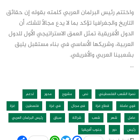
واختتم رئيس البرلمان العربي كلمته بقوله إن حقائق
التاريخ والجغرافيا تؤكد بما لا يدع مجالاً للشك، أن
الدول الأفريقية تمثل العمق الاستراتيجي الأول للدول
العربية، وشريكها الأساسي في بناء مستقبل يليق
بشعبينا العربي والأفريقي.
...
نصرة الشعب الفلسطيني
نص
مشروع
محور
لدعم
قوي عاملة
قطاع غزة
فى مجال
في غزة
فلسطين
غزة
عامل
شهر
شعب
شراكة
سباق
رئيس البرلمان العربي
رئيس
دور
جنوب أفريقيا
Share
WhatsApp
Twitter
Facebook