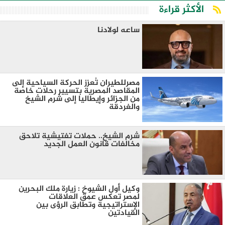
الأكثر قراءة
ساعه لولادنا
مصرللطيران تُعزز الحركة السياحية إلى
المقاصد المصرية بتسيير رحلات خاصة
من الجزائر وإيطاليا إلى شرم الشيخ
والغردقة
شرم الشيخ.. حملات تفتيشية تلاحق
مخالفات قانون العمل الجديد
وكيل أول الشيوخ : زيارة ملك البحرين
لمصر تعكس عمق العلاقات
الإستراتيجية وتطابق الرؤى بين
القيادتين