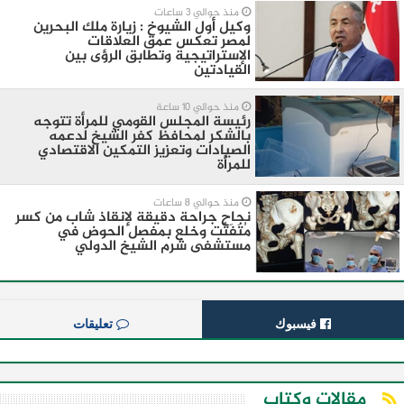
منذ حوالي 3 ساعات
وكيل أول الشيوخ : زيارة ملك البحرين
لمصر تعكس عمق العلاقات
الإستراتيجية وتطابق الرؤى بين
القيادتين
منذ حوالي 10 ساعة
رئيسة المجلس القومي للمرأة تتوجه
بالشكر لمحافظ كفر الشيخ لدعمه
الصيادات وتعزيز التمكين الاقتصادي
للمرأة
منذ حوالي 8 ساعات
نجاح جراحة دقيقة لإنقاذ شاب من كسر
مُتَفَتِّت وخلع بمفصل الحوض في
مستشفى شرم الشيخ الدولي
فيسبوك
تعليقات
مقالات وكتاب